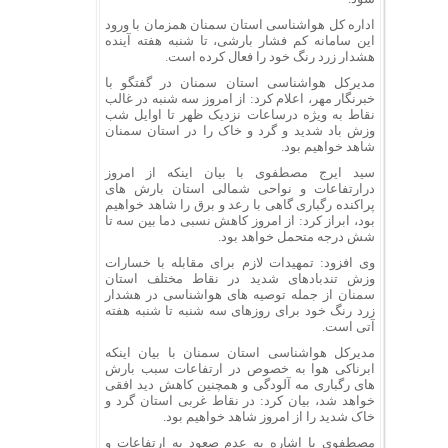
اداره کل هواشناسی استان سمنان همزمان با ورود
این سامانه کم فشار بارشی، تا شنبه هفته آینده
هشدار زرد رنگ خود را فعال کرده است.
مدیرکل هواشناسی استان سمنان در گفتگو با
خبرنگار مهر، اعلام کرد: از امروز سه شنبه در غالب
نقاط به ویژه درساعات نزدیک ظهر تا اوایل شب
وزش باد شدید و گرد و خاک را در استان سمنان
شاهد خواهیم بود.
سید ایرج مصطفوی با بیان اینکه از امروز
درارتفاعات و نواحی شمالی استان بارش های
پراکنده رگباری گاهی با رعد و برق را شاهد خواهیم
بود، ابراز کرد: از امروز کاهش نسبی دما بین سه تا
شش درجه متحمل خواهد بود.
وی افزود: تمهیدات لازم برای مقابله با خسارات
وزش تندبادهای شدید در نقاط مختلف استان
سمنان از جمله توصیه های هواشناسی در هشدار
زرد رنگ خود برای روزهای سه شنبه تا شنبه هفته
آتی است.
مدیرکل هواشناسی استان سمنان با بیان اینکه
ابرناکی هوا به خصوص در ارتفاعات سبب بارش
های رگباری مه آلودگی و همچنین کاهش دید افقی
خواهد شد، بیان کرد: در نقاط غربی استان گرد و
خاک شدید را از امروز شاهد خواهیم بود.
مصطفوی با اشاره به عدم صعود به ارتفاعات و