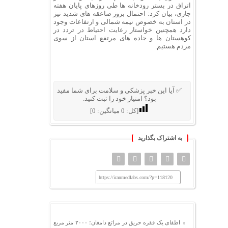
اتراق در بستر رودخانه ها طی روزهای پایان هفته
جاری، بیان کرد: احتمال بروز صاعقه های شدید نیز
در استان به خصوص نیمه شمالی و ارتفاعات وجود
دارد همچنین خواستار رعایت احتیاط در تردد در
کوهستان ها و جاده های مرتفع استان از سوی
مردم هستیم.
✅ آیا این خبر پزشکی و سلامت برای شما مفید
بود؟ امتیاز خود را ثبت کنید.
[کل:
0
میانگین:
0
]
به اشتراک بگذارید
https://iranmedlabs.com/?p=118120
اطفای یک فقره حریق در مراتع دامغان؛ ۲۰۰۰ متر مربع