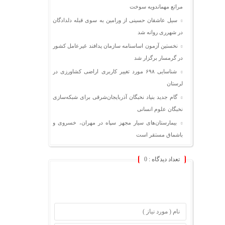
مراتع مهماندویه سوخت
سیل عاشقان حسینی از ورامین به سوی قبله دلدادگان
در شهرری روانه شد
نخستین آزمون اساسنامه سازمان پدافند غیرعامل کشور
در گرمسار برگزار شد
شناسایی ۶۹۸ مورد تغییر کاربری اراضی کشاورزی در
لرستان
گام جدید بنیاد نخبگان آذربایجان‌شرقی برای شبکه‌سازی
نخبگان علوم انسانی
بیمارستان‌های سیار مجهز سپاه در مهران، خسروی و
باشماق مستقر است
تعداد دیدگاه :
0