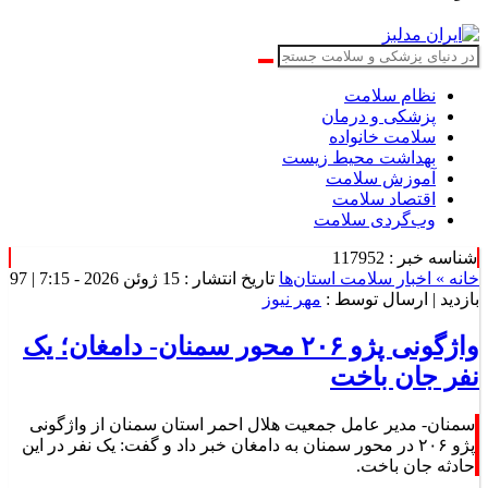
نظام سلامت
پزشکی و درمان
سلامت خانواده
بهداشت محیط زیست
آموزش سلامت
اقتصاد سلامت
وب‌گردی سلامت
شناسه خبر : 117952
خانه »
اخبار سلامت استان‌ها
تاریخ انتشار : 15 ژوئن 2026 - 7:15 |
97
بازدید
| ارسال توسط :
مهر نیوز
واژگونی پژو ۲۰۶ محور سمنان- دامغان؛ یک
نفر جان باخت
سمنان- مدیر عامل جمعیت هلال احمر استان سمنان از واژگونی
پژو ۲۰۶ در محور سمنان به دامغان خبر داد و گفت: یک نفر در این
حادثه جان باخت.