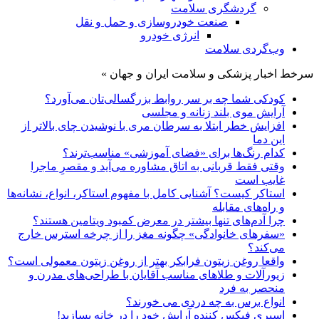
گردشگری سلامت
صنعت خودروسازی و حمل و نقل
انرژی خودرو
وب‌گردی سلامت
سرخط اخبار پزشکی و سلامت ایران و جهان »
کودکی شما چه بر سر روابط بزرگسالی‌تان می‌آورد؟
آرایش موی بلند زنانه و مجلسی
افزایش خطر ابتلا به سرطان مری با نوشیدن چای بالاتر از
این دما
کدام رنگ‌ها برای «فضای آموزشی» مناسب‌ترند؟
وقتی فقط قربانی به اتاق مشاوره می‌آید و مقصرِ ماجرا
غایب است
استاکر کیست؟ آشنایی کامل با مفهوم استاکر، انواع، نشانه‌ها
و راه‌های مقابله
چرا آدم‌های تنها بیشتر در معرض کمبود ویتامین هستند؟
«سفرهای خانوادگی» چگونه مغز را از چرخه استرس خارج
می‌کند؟
واقعا روغن زیتون فرابکر بهتر از روغن زیتون معمولی است؟
زیورآلات و طلاهای مناسب آقایان با طراحی‌های مدرن و
منحصر به فرد
انواع برس به چه دردی می خورند؟
اسپری فیکس کننده آرایش خود را در خانه بسازید!