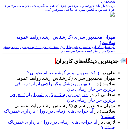
محمدی
من چند بار ماچا خوردم، ولی برعکس چیزی که همه می‌گفتن، شب خوابم نمی‌برد! برای
افراد حساس به کافئین بهتره چه ساعتی مصرفش ک...
مهران محمدپور سرای (کارشناس ارشد روابط عمومی
سلامت)
اگر فضای نگهداری مناسب و شرایط انبارش استاندارد دارید، خرید دوره‌ای با حجم بیشتر
معمولاً هم از نظر قیمت به‌صرفه‌تر است و...
جدیدترین دیدگاه‌های کاربران
علی
در
از کجا بفهمم بینیم گوشتیه یا استخوانی؟
مهران محمدپور سرای (کارشناس ارشد روابط عمومی
سلامت)
در
۱۰ بهترین پزشک پیکرتراشی ایران؛ معرفی
برترین جراحان زیبایی بدن
سعادتی فر
در
۱۰ بهترین پزشک پیکرتراشی ایران؛ معرفی
برترین جراحان زیبایی بدن
مهران محمدپور سرای (کارشناس ارشد روابط عمومی
سلامت)
در
آیا جراحی های زیبایی در دوران بارداری خطرناک
هستند؟
لازمی
در
آیا جراحی های زیبایی در دوران بارداری خطرناک
هستند؟