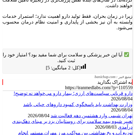
خواهند داشت.
زیرا در زمان بحران، فقط تولید دارو اهمیت ندارد؛ استمرار خدمات
وابسته به آن نیز بخشی از پایداری و امنیت نظام درمان محسوب
می‌شود.
آیا این خبر پزشکی و سلامت برای شما مفید بود؟ امتیاز خود را
ثبت کنید.
[کل:
2
میانگین:
5
]
| منبع خبر : banichap.com
به اشتراک بگذارید
https://iranmedlabs.com/?p=110559
دارو قربانی سیاست‌های ارزی؛ بیمار دارو می‌خواهد نه توضیح!
2026/08/04
وزارت بهداشت باید پاسخگوی کمبود داروهای حیاتی باشد
2026/08/04
تهران شیمی وارد هشتمین دهه فعالیت شد
2026/08/04
تغییر شیوه بیمه سلامت برای روستاییان یزد بر مبنای دهک‌بندی
درآمدی
2026/08/03
توزیع آب و یخ بهداشتی بین مواکب مرز مهران مستمر انجام