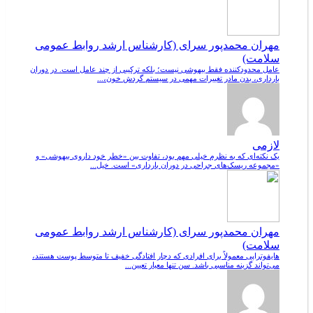
مهران محمدپور سرای (کارشناس ارشد روابط عمومی
سلامت)
عامل محدودکننده فقط بیهوشی نیست؛ بلکه ترکیبی از چند عامل است. در دوران
بارداری، بدن مادر تغییرات مهمی در سیستم گردش خون،...
لازمی
یک نکته‌ای که به نظرم خیلی مهم بود، تفاوت بین «خطر خود داروی بیهوشی» و
«مجموعه ریسک‌های جراحی در دوران بارداری» است. خیل...
مهران محمدپور سرای (کارشناس ارشد روابط عمومی
سلامت)
هایفوتراپی معمولاً برای افرادی که دچار افتادگی خفیف تا متوسط پوست هستند،
می‌تواند گزینه مناسبی باشد. سن تنها معیار تعیین...