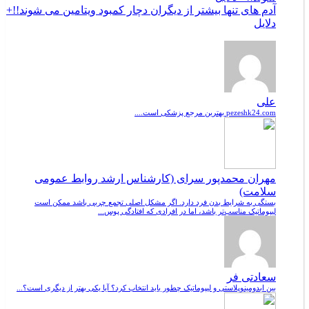
آدم های تنها بیشتر از دیگران دچار کمبود ویتامین می شوند!!+
دلایل
علی
pezeshk24.com بهترین مرجع پزشکی است....
مهران محمدپور سرای (کارشناس ارشد روابط عمومی
سلامت)
بستگی به شرایط بدن فرد دارد. اگر مشکل اصلی تجمع چربی باشد ممکن است
لیپوماتیک مناسب‌تر باشد، اما در افرادی که افتادگی پوس...
سعادتی فر
بین ابدومینوپلاستی و لیپوماتیک چطور باید انتخاب کرد؟ آیا یکی بهتر از دیگری است؟...