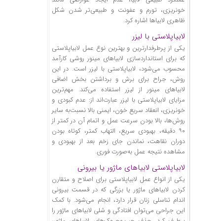
خونریزی، تورم و عفونت و طبیعی‌تر شدن شکل
ظاهری لابیاها اشاره کرد.
لابیاپلاستی با لیزر
یکی از پرطرفدارترین و بهترین نوع عمل لابیاپلاستی
که برای استانداردسازی لابیاهای مینور روشی کارآمد
محسوب می‌شود، لابیاپلاستی با لیزر است. در این
روش، جراح برای برش و برداشتن بخش اضافی
لابیاهای مینور از لیزر استفاده می‌کند. مهم‌ترین
مزایای لابیاپلاستی با لیزر عبارت‌اند از: عدم کبودی و
خونریزی، انعقاد سریع خون، ایمنی بالا نسبت‌به سایر
روش‌ها، بالا بودن سرعت عمل و اتمام آن در کمتر از
۹۰ دقیقه، بهبودی سریع، التهاب کمتر، کوتاه بودن
دوران نقاهت، نماندن جای زخم بعد از بهبودی و
مشاهده نتیجه عمل به‌صورت فوری.
لابیاپلاستی لابیاهای ماژور یا بیرونی
یکی از انواع عمل لابیاپلاستی برای اصلاح و متقارن
کردن لابیاهای ماژور یا بزرگی که در قسمت بیرونی
اندام تناسلی زنان قرار دارد، انجام می‌شود. با کمک
این جراحی می‌توان افتادگی و شلی لابیاهای ماژور را
برطرف کرد. حذف چین‌وچروک‌های لابیاهای ماژور،