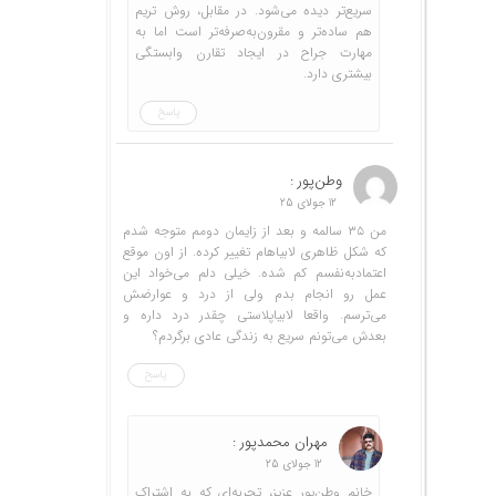
سریع‌تر دیده می‌شود. در مقابل، روش تریم
هم ساده‌تر و مقرون‌به‌صرفه‌تر است اما به
مهارت جراح در ایجاد تقارن وابستگی
بیشتری دارد.
پاسخ
وطن‌پور :
12 جولای 25
من ۳۵ سالمه و بعد از زایمان دومم متوجه شدم
که شکل ظاهری لابیاهام تغییر کرده. از اون موقع
اعتمادبه‌نفسم کم شده. خیلی دلم می‌خواد این
عمل رو انجام بدم ولی از درد و عوارضش
می‌ترسم. واقعا لابیاپلاستی چقدر درد داره و
بعدش می‌تونم سریع به زندگی عادی برگردم؟
پاسخ
مهران محمدپور :
12 جولای 25
خانم وطن‌پور عزیز، تجربه‌ای که به اشتراک