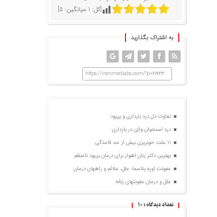
[کل:
1
میانگین:
5
]
به اشتراک بگذارید
https://iranmedlabs.com/?p=21423
تفاوت دل درد بارداری و پریود
درد استخوان واژن در بارداری
۱۱ علت خونریزی بیش از حد قاعدگی
بهترین دکتر زنان اهواز برای درمان پریود نامنظم
عفونت اوره پلاسما: علل، علائم و راههای درمان
علل و درمان عفونتهای زنانه
تعداد دیدگاه :
10