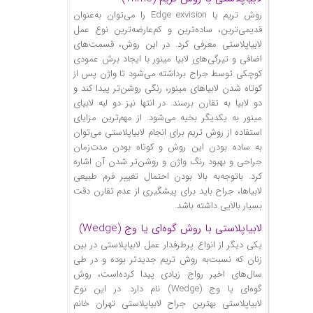
روش تریم یا Edge exvision را می‌توان به‌عنوان
قدیمی‌ترین، ساده‌ترین و کم‌عارضه‌ترین نوع عمل
لابیاپلاستی معرفی کرد. در این روش، قسمت‌های
اضافی و تیرگی‌های لابیا مینور با ایجاد برش عمودی
کوچکی توسط جراح برداشته می‌شود تا واژن پس از
کوتاه شدن لابیاهای مینور، رنگی روشن‌تر پیدا کند و
دو لابیا به تقارن برسند. در انتها نیز دو لبه لابیای
مینور به یکدیگر بخیه می‌شود. از مهم‌ترین مزایای
استفاده از روش تریم برای انجام لابیاپلاستی می‌توان
به ساده بودن این روش و کوتاه بودن مدت‌زمان
جراحی و بهبود رنگ واژن و روشن‌تر شدن آن اشاره
کرد. با‌توجه‌به بالا بودن احتمال تغییر فرم طبیعی
لابیا‌ها، جراح باید برای پیشگیری از عدم تقارن دقت
بسیار بالایی داشته باشد.
لابیا‌پلاستی با روش گوه‌ای یا وج (Wedge)
یکی دیگر از انواع پرطرفدار عمل لابیاپلاستی در بین
زنان که نسبت‌به روش تریم جدیدتر بوده و در طی
سال‌های اخیر رواج زیادی پیدا کرده‌است، روش
گوه‌ای یا وج (Wedge) نام دارد. در این نوع
لابیاپلاستی بهترین جراح لابیاپلاستی تهران خانم