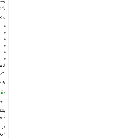
بسیا
پای
برا
ا
ا
ش
ه
س
م
گاه
نمی
به ه
نقش
امرو
پلت
خرید
در 
می‌