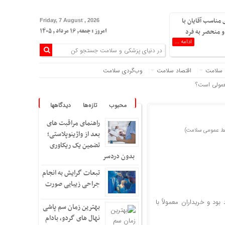
 مناسب آقایان با
Friday, 7 August , 2026
 منحصر به فرد
امروز : جمعه, ۱۶ مرداد , ۱۴۰۵
ادامه ...
 سلامت
اقتصاد سلامت
وب‌گردی سلامت
معمولی است؟
ای مدرن و منحصر به فرد
محبوب
تازه‌ها
دیدگاهها
راهنمای مراقبت های
زید!
بط عمومی سلامت)
بعد از واژینوپلاستی؛
تضمین یک ریکاوری
‌کند
بدون دردسر
ن را به بدن برساند
تبعات گرایش به انجام
یتامین سی زیادی دارند
جراحی زیبایی صورت
برگزار می‌شود
ود و خریداران معمولاً با
بهترین زمان سم پاشی
امین می شوند!!+ دلایل
نهال های گردو، بادام