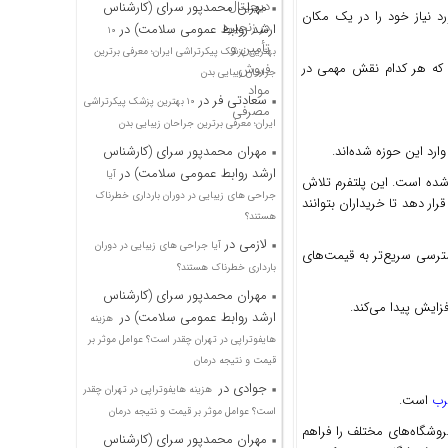
مهران محمدپور سرای (کارشناس
رد نیاز خود را در یک مکان
ارشد روابط عمومی سلامت)
در
۱۰
بهترین پزشک پیکرتراشی ایران؛ معرفی برترین
د که هر کدام نقش مهمی در
جراحان زیبایی بدن
سعادتی فر
در
۱۰ بهترین پزشک پیکرتراشی
ایران؛ معرفی برترین جراحان زیبایی بدن
وارد این حوزه شده‌اند.
مهران محمدپور سرای (کارشناس
ارشد روابط عمومی سلامت)
در
آیا
 شده است. این پلتفرم تلاش
جراحی های زیبایی در دوران بارداری خطرناک
رار دهد تا خریداران بتوانند
هستند؟
لازمی
در
آیا جراحی های زیبایی در دوران
سترسی سریع‌تر به قیمت‌های
بارداری خطرناک هستند؟
مهران محمدپور سرای (کارشناس
فزایش پیدا می‌کند.
ارشد روابط عمومی سلامت)
در
هزینه
هایفوتراپی در تهران چقدر است؟ عوامل موثر بر
قیمت و نتیجه درمان
جوادی
در
هزینه هایفوتراپی در تهران چقدر
رب
است.
است؟ عوامل موثر بر قیمت و نتیجه درمان
وشگاه‌های مختلف را فراهم
مهران محمدپور سرای (کارشناس