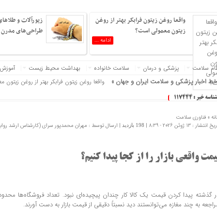
واقعا روغن زیتون فرابکر بهتر از روغن
زیورآلات و طلاهای
زیتون معمولی است؟
طراحی‌های مدرن و
ادامه ...
ام سلامت
پزشکی و درمان
سلامت خانواده
بهداشت محیط زیست
آموزش
ط اخبار پزشکی و سلامت ایران و جهان »
واقعا روغن زیتون فرابکر بهتر از روغن زیتون 
زیورآلات و طلاهای مناسب آقایان با طراحی‌ه
شناسه خبر : 117444
انواع برس به چه دردی می خورند؟
نه »
فناوری سلامت
اسپری فیکس کننده آرایش خود را در خانه بسا
 انتشار : 13 ژوئن 2026 - 8:39 |
| ارسال توسط :
مهران محمدپور سرای (کارشناس ارشد روا
198 بازدید
افراد مضطرب دنیا را متفاوت می بینند!
چرا مغز در هنگام خواب، انرژی خود را خالی می
یمت واقعی بازار را از کجا پیدا کنیم؟
بهترین روش مصرف تخم‌مرغ که بیشترین پروتئی
چند گیاه و ادویه ساده در آشپزخانه شما که و
هفتادمین برنامه آموزشی گروه پزشک و طبیعت 
ر گذشته پیدا کردن قیمت یک کالا کار چندان پیچیده‌ای نبود. تعداد فروشگاه‌ها محدود ب
آدم های تنها بیشتر از دیگران دچار کمبود ویت
راجعه به چند مغازه می‌توانستند دید نسبتاً دقیقی از قیمت بازار به دست آورند.
تغذیه مناسب برای بعد از ترک سیگار