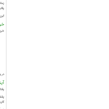
زما
رقاب
این 
خر
خرید
در و
آی
رفتا
پلتف
کارب