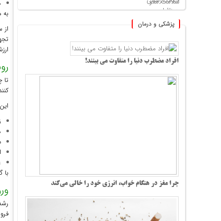
م
به 
پزشکی و درمان
از س
تجه
ارز
افراد مضطرب دنیا را متفاوت می بینند!
رو
تا چ
کنند
این
ز
م
د
ا
ع
با گ
چرا مغز در هنگام خواب، انرژی خود را خالی می‌کند
ور
رشد
فرو