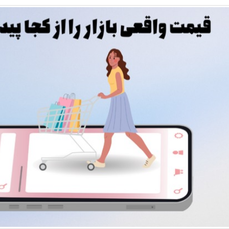
این گیاهان دارویی می‌توانند به آرامش اع
این ادویه‌های روزمره می‌توانند به سلامت بد
چرا عذرخواهی برای بعضی آدم ها اینقدر س
نور خورشید و دشمن خاموش چشمان شما؛ آ
آیا آب گازدار برای دندان‌ها مضر است؟
۱۰ بهترین پزشک پیکرتراشی ایران؛ معرفی برترین جراحان زیبایی بدن
فرزندپروری با هوش مصنوعی صحیح است یا 