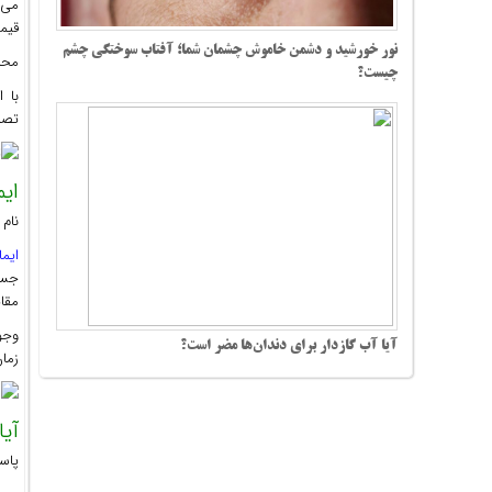
می‌
قیمت
نور خورشید و دشمن خاموش چشمان شما؛ آفتاب سوختگی چشم
محب
چیست؟
با 
تصمی
ای
نام 
ایما
جست
مقای
وجود
آیا آب گازدار برای دندان‌ها مضر است؟
زمان
آی
پاس