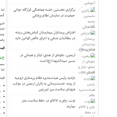
برگزاری نخستین جلسه هماهنگی قرارگاه جوانی
اما 
گست
جمعیت در سازمان نظام پزشکی
امر
احتم
اعتراض پرستاران بیمارستان فیاض‌بخش ریشه
چند
در مطالبات صنفی و اجرای ناقص قوانین دارد
پاس
قیمت
اربعین، جلوه‌ای از عشق، ایثار و همدلی در
چر
مسیر سیدالشهدا (ع) است
بسی
اما
قیمت
بازدید رئیس هیئت‌مدیره نظام پرستاری ارومیه
از روند خدمت‌رسانی به زائران اربعین در موکب
ه
شهدای سلامت مرز تمرچین
ن
م
توت، چای و کاکائو در حفظ سلامت مغز
س
موثرند
ه
ش