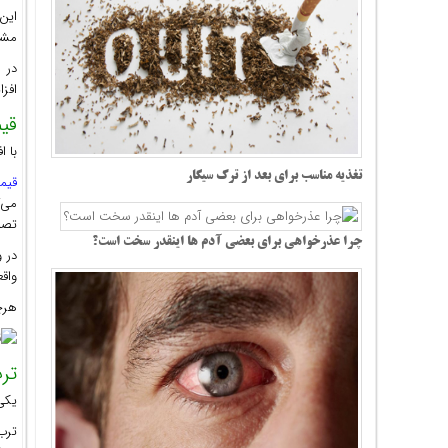
این
مشا
در 
افزا
قی
با ا
تغذیه مناسب برای بعد از ترک سیگار
قیم
می‌ک
تصمی
چرا عذرخواهی برای بعضی آدم ها اینقدر سخت است؟
در 
واق
هرچه
ترب
یکی 
ترب