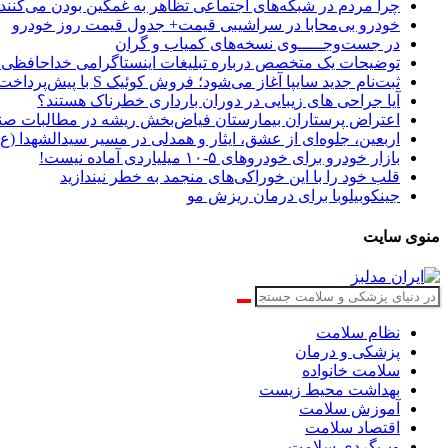
چرا مردم در شبکه‌های اجتماعی تظاهر به غمگین بودن می‌کنند
خودرو بی‌محابا در سراشیبی قیمت+ جدول قیمت روز خودرو
در جست‌وجـــــوی نسخه‌های کمیاب و گران
توضیحات یک متخصص درباره تبلیغات اینستاگرامی خداحافظی با عینک بعد از ۵۰ سالگی؛
ثبت‌نام جدید سایپا آغاز می‌شود؛ فروش کوئیک S با پیش‌پرداخت ۵۰۰ میلیونی
آیا جراحی های زیبایی در دوران بارداری خطرناک هستند؟
اعتراض پرستاران بیمارستان فیاض‌بخش ریشه در مطالبات صنف
اربعین، جلوه‌ای از عشق، ایثار و همدلی در مسیر سیدالشهدا (ع
بازار خودرو برای خودروهای ۵-۱۰ میلیاردی آماده نیست!
قلب خود را با این خوراکی‌های منجمد به خطر نیندازید
جینکوبیلوبا برای درمان ریزش مو
منوی سایت
نظام سلامت
پزشکی و درمان
سلامت خانواده
بهداشت محیط زیست
آموزش سلامت
اقتصاد سلامت
وب‌گردی سلامت