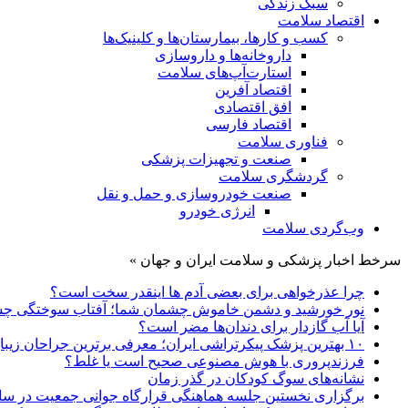
سبک زندگی
اقتصاد سلامت
کسب و کارها، بیمارستان‌ها و کلینیک‌ها
داروخانه‌ها و داروسازی
استارت‌آپ‌های سلامت
اقتصاد آفرین
افق اقتصادی
اقتصاد فارسی
فناوری سلامت
صنعت و تجهیزات پزشکی
گردشگری سلامت
صنعت خودروسازی و حمل و نقل
انرژی خودرو
وب‌گردی سلامت
سرخط اخبار پزشکی و سلامت ایران و جهان »
چرا عذرخواهی برای بعضی آدم ها اینقدر سخت است؟
نور خورشید و دشمن خاموش چشمان شما؛ آفتاب سوختگی 
آیا آب گازدار برای دندان‌ها مضر است؟
۱۰ بهترین پزشک پیکرتراشی ایران؛ معرفی برترین جراحان زیبایی بدن
فرزندپروری با هوش مصنوعی صحیح است یا غلط؟
نشانه‌های سوگ کودکان در گذر زمان
برگزاری نخستین جلسه هماهنگی قرارگاه جوانی جمعیت در س