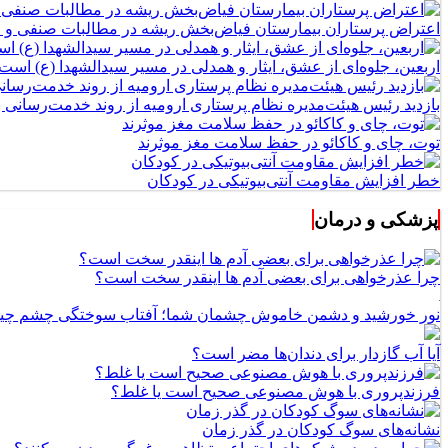
اعتراض پرستاران بیمارستان فیاض‌بخش ریشه در مطالبات صنفی و اج
اربعین، جلوه‌ای از عشق، ایثار و همدلی در مسیر سیدالشهدا (ع) است
بازدید رئیس هیئت‌مدیره نظام پرستاری ارومیه از روند خدمت‌رسانی
توت، چای و کاکائو در حفظ سلامت مغز موثرند
خطر افزایش مقاومت آنتی‌بیوتیکی در کودکان
پزشکی و درمان
چرا عذرخواهی برای بعضی آدم ها اینقدر سخت است؟
نور خورشید و دشمن خاموش چشمان شما؛ آفتاب سوختگی چشم چ
آیا آب گازدار برای دندان‌ها مضر است؟
فرزندپروری با هوش مصنوعی صحیح است یا غلط؟
نشانه‌های سوگ کودکان در گذر زمان