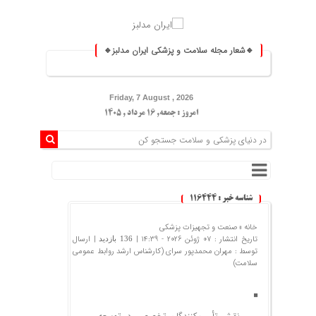
🔹شعار مجله سلامت و پزشکی ایران مدلبز🔹
⚕️ ایران مدلبز؛ پلی بین دانش پزشکی و 
Friday, 7 August , 2026
امروز : جمعه, ۱۶ مرداد , ۱۴۰۵
شناسه خبر : 116444
خانه »
صنعت و تجهیزات پزشکی
تاریخ انتشار : 07 ژوئن 2026 - 14:39 |
| ارسال
136 بازدید
توسط :
مهران محمدپور سرای (کارشناس ارشد روابط عمومی
سلامت)