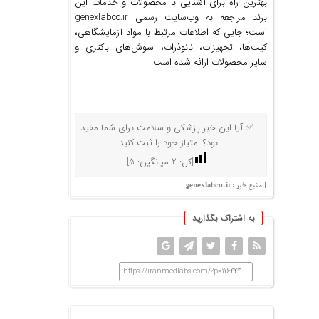
بهترین راه برای آشنایی با محصولات و خدمات این
برند مراجعه به وب‌سایت رسمی genexlabco.ir
است؛ جایی که اطلاعات مرتبط با مواد آزمایشگاهی،
کیت‌ها، تجهیزات، نانوذرات، سوش‌های باکتری و
سایر محصولات ارائه شده است.
✅ آیا این خبر پزشکی و سلامت برای شما مفید
بود؟ امتیاز خود را ثبت کنید.
[کل:
2
میانگین:
5
]
| منبع خبر : genexlabco.ir
به اشتراک بگذارید
https://iranmedlabs.com/?p=116444