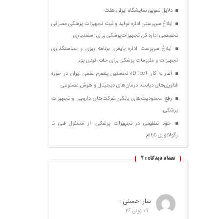
دلایل تعویق نمایشگاه ایران هلث
ابلاغ سرپرستی اداره تولید و ثبت تجهیزات پزشکی مصرفی
تخصصی اداره کل تجهیزات‌پزشکی برای اسفندیاری
ابلاغ سرپرست اداره پایش، برنامه ریزی و سیاستگذاری
تجهیزات و ملزومات پزشکی برای خانم فردی پور
آغاز به کار iDTecT؛ نخستین پلتفرم علمی ایران در حوزه
فناوری‌های دیابت، درمان‌های دیجیتال و هوش مصنوعی
رفع محدودیت‌های بانکی شرکت‌های دارویی و تجهیزات
پزشکی
خود تنظیمی در تجهیزات پزشکی، از مسئول فنی تا
رگولاتوری نابالغ
تعداد دیدگاه :
2
سارا حسنی :
07 ژوئن 26