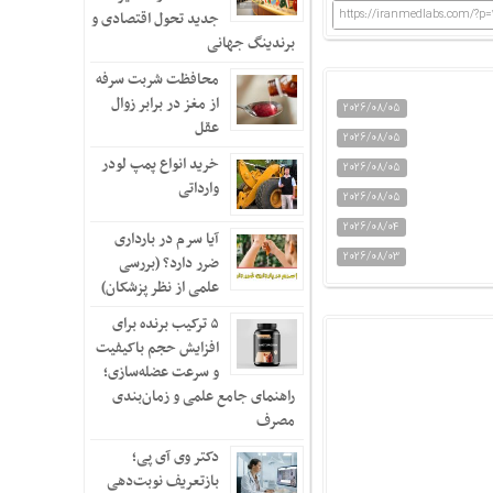
https://iranmedlabs.com/?p=
جدید تحول اقتصادی و
برندینگ جهانی
محافظت شربت سرفه
از مغز در برابر زوال
2026/08/05
عقل
2026/08/05
خرید انواع پمپ لودر
2026/08/05
وارداتی
2026/08/05
2026/08/04
آیا سرم در بارداری
2026/08/03
ضرر دارد؟ (بررسی
علمی از نظر پزشکان)
۵ ترکیب برنده برای
افزایش حجم باکیفیت
و سرعت عضله‌سازی؛
راهنمای جامع علمی و زمان‌بندی
مصرف
دکتر وی آی پی؛
بازتعریف نوبت‌دهی