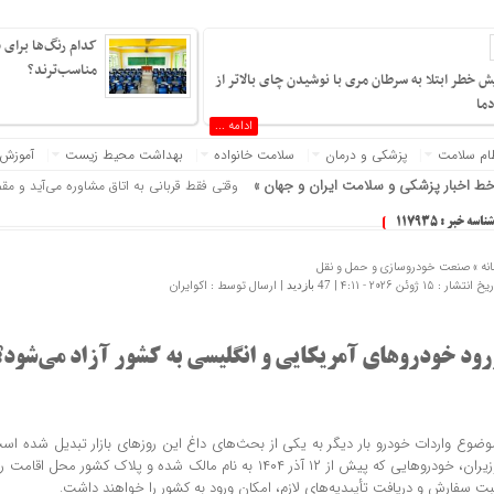
کدام رنگ‌ها برای
مناسب‌ترند؟
یش خطر ابتلا به سرطان مری با نوشیدن چای بالاتر از
دما
ادامه ...
ام سلامت
پزشکی و درمان
سلامت خانواده
بهداشت محیط زیست
آموزش
ط اخبار پزشکی و سلامت ایران و جهان »
وقتی فقط قربانی به اتاق مشاوره می‌آید و مق
شناسه خبر : 117935
نه »
صنعت خودروسازی و حمل و نقل
 انتشار : 15 ژوئن 2026 - 4:11 |
| ارسال توسط :
اکوایران
47 بازدید
رود خودروهای آمریکایی و انگلیسی به کشور آزاد می‌شود؟
وضوع واردات خودرو بار دیگر به یکی از بحث‌های داغ این روزهای بازار تبدیل شده 
وزیران، خودروهایی که پیش از ۱۲ آذر ۱۴۰۴ به نام مالک شده و پلاک کشو
بت سفارش و دریافت تأییدیه‌های لازم، امکان ورود به کشور را خواهند داشت.