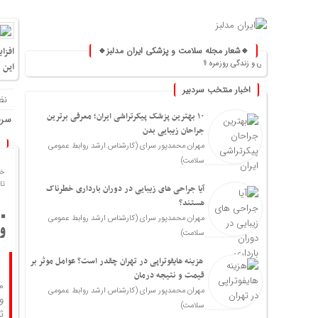
🔹شعار مجله سلامت و پزشکی ایران مدلبز🔹
افزا
شکی و زندگی روزمره ⚕️
این 
اخبار منتخب سردبیر
نظ
۱۰ بهترین پزشک پیکرتراشی ایران؛ معرفی برترین
سرخ
جراحان زیبایی بدن
مهران محمدپور سرای (کارشناس ارشد روابط عمومی
سلامت)
خا
تاریخ
آیا جراحی های زیبایی در دوران بارداری خطرناک
هستند؟
مهران محمدپور سرای (کارشناس ارشد روابط عمومی
و
سلامت)
هزینه هایفوتراپی در تهران چقدر است؟ عوامل موثر بر
قیمت و نتیجه درمان
م
مهران محمدپور سرای (کارشناس ارشد روابط عمومی
سلامت)
ث