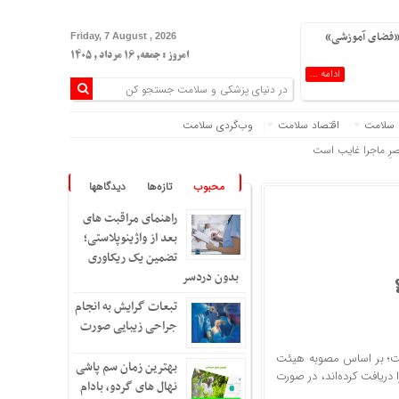
 «فضای آموزشی»
Friday, 7 August , 2026
امروز : جمعه, ۱۶ مرداد , ۱۴۰۵
ادامه ...
 سلامت
اقتصاد سلامت
وب‌گردی سلامت
صرِ ماجرا غایب است
محبوب
تازه‌ها
دیدگاهها
راهنمای مراقبت های
بعد از واژینوپلاستی؛
تضمین یک ریکاوری
بدون دردسر
تبعات گرایش به انجام
جراحی زیبایی صورت
است؛ بر اساس مصوبه هیئت
بهترین زمان سم پاشی
ر محل اقامت را دریافت کرده‌اند، در صورت
نهال های گردو، بادام