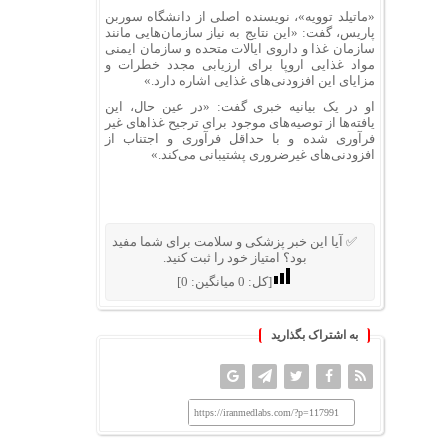
«ماتیلد توویه»، نویسنده اصلی از دانشگاه سوربن
پاریس، گفت: «این نتایج به نیاز سازمان‌هایی مانند
سازمان غذا و داروی ایالات متحده و سازمان ایمنی
مواد غذایی اروپا برای ارزیابی مجدد خطرات و
مزایای این افزودنی‌های غذایی اشاره دارد.»
او در یک بیانیه خبری گفت: «در عین حال، این
یافته‌ها از توصیه‌های موجود برای ترجیح غذاهای غیر
فرآوری شده و با حداقل فرآوری و اجتناب از
افزودنی‌های غیرضروری پشتیبانی می‌کند.»
✅ آیا این خبر پزشکی و سلامت برای شما مفید
بود؟ امتیاز خود را ثبت کنید.
[کل:
0
میانگین:
0
]
به اشتراک بگذارید
https://iranmedlabs.com/?p=117991