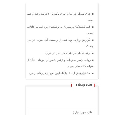
غرق شدگی در سال جاری تاکنون ۳۰ درصد رشد داشته
است
نامه نمایندگان پرستاران به پزشکیان؛ پرداخت ها عادلانه
نیست
گزارش وزارت بهداشت از وضعیت آب شرب در بندر
جاسک
ارائه خدمات درمانی هلال‌احمر در عراق
روایت رئیس سازمان اورژانس کشور از روزهای جنگ؛ از
شهادت تا همدلی مردم
استقرار بیش از ۶۶۰ پایگاه اورژانس در مرزهای اربعین
تعداد دیدگاه :
0