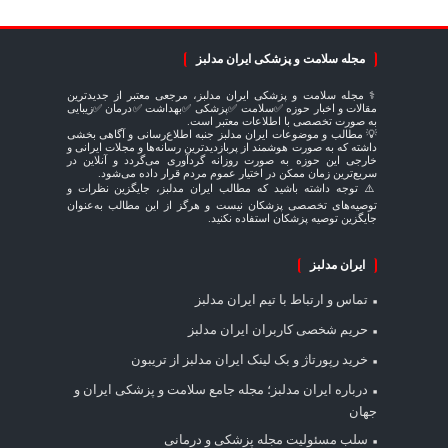
مجله سلامت و پزشکی ایران مدلبز
⚕️ مجله سلامت و پزشکی ایران مدلبز، مرجعی معتبر از جدیدترین
مقالات و اخبار حوزه ✅سلامت ✅پزشکی ✅بهداشت ✅درمان ✅زیبایی
به صورت تخصصی با اطلاعات معتبر است.
💡 مطالب و موضوعات ایران مدلبز جنبه اطلاع‌رسانی و آگاهی بخشی
داشته که به صورت هوشمند از پربازدیدترین رسانه‌ها و مجلات ایرانی و
خارجی این حوزه به صورت روزانه گردآوری می‌گردد و آنلاین در
سریع‌ترین زمان ممکن در اختیار عموم مردم قرار داده می‌شود.
⚠️ توجه داشته باشید که مطالب ایران مدلبز، جایگزین نظرات و
توصیه‌های تخصصی پزشکان نیست و هرگز از این مطالب به‌عنوان
جایگزین توصیه پزشکان استفاده نکنید.
ایران مدلبز
تماس و ارتباط با تیم ایران مدلبز
حریم شخصی کاربران ایران مدلبز
خرید رپورتاژ و بک لینک ایران مدلبز از تریبون
درباره ایران مدلبز؛ مجله جامع سلامت و پزشکی ایران و
جهان
سلب مسئولیت مجله پزشکی و درمانی