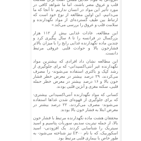
قلب و عروق مضر باشند، اما ما شواهد کافی در
مورد تأثیر این مواد در انسان نداریم. تا آنجا که ما
می‌دانیم، این اولین مطالعه از نوع خود است که
ارتباط بین طیف گسترده‌ای از مواد نگهدارنده و
سلامت قلب و عروق را بررسی می‌کند.»
این مطالعه، عادات غذایی بیش از ۱۱۲ هزار
بزرگسال در فرانسه را تا ۸ سال پیگیری کرد و
چندین ماده نگهدارنده غذایی رایج را با میزان بالاتر
فشارخون بالا و حوادث قلبی عروقی مرتبط
دانست.
این مطالعه نشان داد افرادی که بیشترین مواد
نگهدارنده غیر آنتی‌اکسیدانی- که برای جلوگیری از
رشد کپک و باکتری استفاده می‌شوند- را مصرف
می‌کردند، ۲۹ درصد بیشتر در معرض خطر فشار
خون بالا و ۱۶ درصد بیشتر در معرض خطر حمله
قلبی، سکته مغزی و آنژین قلبی بودند.
کسانی که مواد نگهدارنده آنتی‌اکسیدانی بیشتری-
که برای جلوگیری از قهوه‌ای شدن غذاها استفاده
می‌شوند- مصرف می‌کردند، ۲۲ درصد بیشتر در
معرض ابتلا به فشار خون بالا بودند.
محققان هشت ماده نگهدارنده مرتبط با فشار خون
بالا، از جمله نیتریت سدیم، سوربات پتاسیم و اسید
سیتریک را شناسایی کردند. یک افزودنی- اسید
اسکوربیک، که با نام E۳۰۰ نیز شناخته می‌شود- به
طور خاص با بیماری قلبی مرتبط بود.