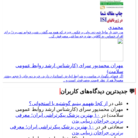
محمدی
من چند بار ماچا خوردم، ولی برعکس چیزی که همه می‌گفتن، شب خوابم نمی‌برد! برای
افراد حساس به کافئین بهتره چه ساعتی مصرفش ک...
مهران محمدپور سرای (کارشناس ارشد روابط عمومی
سلامت)
اگر فضای نگهداری مناسب و شرایط انبارش استاندارد دارید، خرید دوره‌ای با حجم بیشتر
معمولاً هم از نظر قیمت به‌صرفه‌تر است و...
💬 جدیدترین دیدگاه‌های کاربران
علی
در
از کجا بفهمم بینیم گوشتیه یا استخوانی؟
مهران محمدپور سرای (کارشناس ارشد روابط عمومی
سلامت)
در
۱۰ بهترین پزشک پیکرتراشی ایران؛ معرفی
برترین جراحان زیبایی بدن
سعادتی فر
در
۱۰ بهترین پزشک پیکرتراشی ایران؛ معرفی
برترین جراحان زیبایی بدن