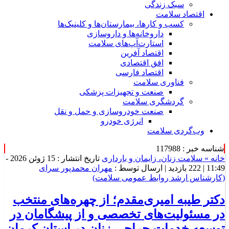
سبک زندگی
اقتصاد سلامت
کسب و کارها، بیمارستان‌ها و کلینیک‌ها
داروخانه‌ها و داروسازی
استارت‌آپ‌های سلامت
اقتصاد آفرین
افق اقتصادی
اقتصاد فارسی
فناوری سلامت
صنعت و تجهیزات پزشکی
گردشگری سلامت
صنعت خودروسازی و حمل و نقل
انرژی خودرو
وب‌گردی سلامت
شناسه خبر : 117988
خانه »
سلامت زنان، زایمان و بارداری
تاریخ انتشار : 15 ژوئن 2026 -
11:49 |
222 بازدید
| ارسال توسط :
مهران محمدپور سرای
(کارشناس ارشد روابط عمومی سلامت)
دکتر طیبه امیری‌مقدم؛ از چهره‌های منتخب
در مسئولیت‌های تخصصی و از پیشگامان در
توسعه خدمات جراحی زنان در استان کرمان