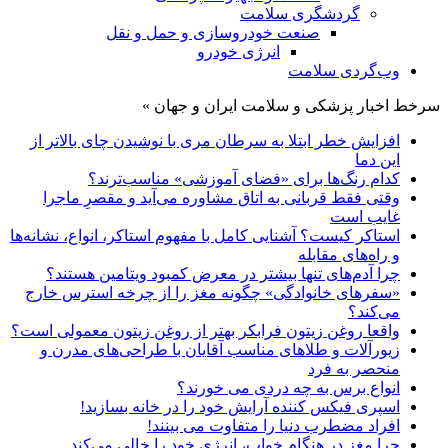
گردشگری سلامت
صنعت خودروسازی و حمل و نقل
انرژی خودرو
وب‌گردی سلامت
سرخط اخبار پزشکی و سلامت ایران و جهان »
افزایش خطر ابتلا به سرطان مری با نوشیدن چای بالاتر از
این دما
کدام رنگ‌ها برای «فضای آموزشی» مناسب‌ترند؟
وقتی فقط قربانی به اتاق مشاوره می‌آید و مقصرِ ماجرا
غایب است
استاکر کیست؟ آشنایی کامل با مفهوم استاکر، انواع، نشانه‌ها
و راه‌های مقابله
چرا آدم‌های تنها بیشتر در معرض کمبود ویتامین هستند؟
«سفرهای خانوادگی» چگونه مغز را از چرخه استرس خارج
می‌کند؟
واقعا روغن زیتون فرابکر بهتر از روغن زیتون معمولی است؟
زیورآلات و طلاهای مناسب آقایان با طراحی‌های مدرن و
منحصر به فرد
انواع برس به چه دردی می خورند؟
اسپری فیکس کننده آرایش خود را در خانه بسازید!
افراد مضطرب دنیا را متفاوت می بینند!
چرا مغز در هنگام خواب، انرژی خود را خالی می‌کند