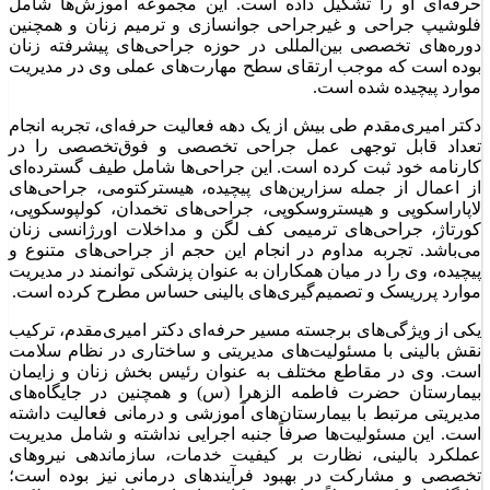
حرفه‌ای او را تشکیل داده است. این مجموعه آموزش‌ها شامل
فلوشیپ جراحی و غیرجراحی جوانسازی و ترمیم زنان و همچنین
دوره‌های تخصصی بین‌المللی در حوزه جراحی‌های پیشرفته زنان
بوده است که موجب ارتقای سطح مهارت‌های عملی وی در مدیریت
موارد پیچیده شده است.
دکتر امیری‌مقدم طی بیش از یک دهه فعالیت حرفه‌ای، تجربه انجام
تعداد قابل توجهی عمل جراحی تخصصی و فوق‌تخصصی را در
کارنامه خود ثبت کرده است. این جراحی‌ها شامل طیف گسترده‌ای
از اعمال از جمله سزارین‌های پیچیده، هیسترکتومی، جراحی‌های
لاپاراسکوپی و هیستروسکوپی، جراحی‌های تخمدان، کولپوسکوپی،
کورتاژ، جراحی‌های ترمیمی کف لگن و مداخلات اورژانسی زنان
می‌باشد. تجربه مداوم در انجام این حجم از جراحی‌های متنوع و
پیچیده، وی را در میان همکاران به عنوان پزشکی توانمند در مدیریت
موارد پرریسک و تصمیم‌گیری‌های بالینی حساس مطرح کرده است.
یکی از ویژگی‌های برجسته مسیر حرفه‌ای دکتر امیری‌مقدم، ترکیب
نقش بالینی با مسئولیت‌های مدیریتی و ساختاری در نظام سلامت
است. وی در مقاطع مختلف به عنوان رئیس بخش زنان و زایمان
بیمارستان حضرت فاطمه الزهرا (س) و همچنین در جایگاه‌های
مدیریتی مرتبط با بیمارستان‌های آموزشی و درمانی فعالیت داشته
است. این مسئولیت‌ها صرفاً جنبه اجرایی نداشته و شامل مدیریت
عملکرد بالینی، نظارت بر کیفیت خدمات، سازماندهی نیروهای
تخصصی و مشارکت در بهبود فرآیندهای درمانی نیز بوده است؛