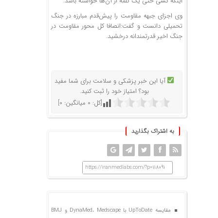
اینکه کسی حتی یک کلمه از آن‌ها خواسته باشد.
وی اجزای جبهه مقاومت را پیش‌قدم مبارزه در جنگ
تحمیلی دانست و گفت:انصافا کل محور مقاومت در
جنگ اخیر قدرتمندانه درخشید.
آیا این خبر پزشکی و سلامت برای شما مفید
بود؟ امتیاز خود را ثبت کنید.
[کل:
0
میانگین:
0
]
به اشتراک بگذارید
https://iranmedlabs.com/?p=118091
مقایسه UpToDate با DynaMed، Medscape و BMJ