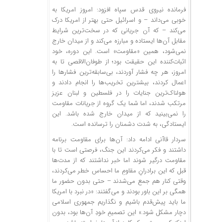
فرمانده نیروی قدس سپاه افزود: امروز امریکا به
خوبی می‌داند – و اسرائیل حتی بهتر از امریکا درک
می‌کند – که آن جریانی که در سخت‌ترین شرایط
مقابل آن‌ها ایستاده و مبارزه می‌کند و از میدان خارج
نمی‌شود، همین «مقاومت» است. این دوره، خود
اثبات‌کننده‌ این حقیقت بود؛ از طوفان‌الاقصی تا به
امروز، هر چه فشار آوردند، بی‌سابقه‌ترین فشارها را
اعمال کردند، بیشترین تخریب‌ها را انجام دادند و
هولناک‌ترین جنایات را در فلسطین و لبنان عزیز
مرتکب شدند، اما شما یک گروه از جریانات مقاومت
را نمی‌بینید که از میدان خارج شده باشد. این
ایستادگی، به شدت دشمنان را ترسانده است.
سردار قاآنی ادامه داد: آن‌ها برای مقاومت برنامه
داشتند و فکر می‌کردند این جنگ، فرصتی است تا با
مقاومت درگیر شوند اما خبر نداشتند که از مدت‌ها
قبل که این برادرانِ مقاومِ ما احساس خطر می‌کردند،
وقتی کنار هم جمع می‌شدند – حتی بدون حضور ما
همگی بر این باور بودند و می‌گفتند: «در نبرد با امریکا
ما باید پیش‌قدم باشیم و نگذاریم جمهوری اسلامی
دچار مشکل شود.» این تصمیمِ خودِ آن‌ها بود، بدون