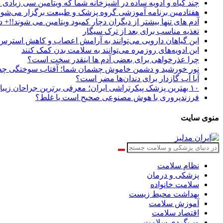
چند گیاه و ادویه ساده در آشپزخانه شما که ویتامین سی زیادی د
هفتادمین برنامه آموزشی گروه پزشک و طبیعت برگزار می‌شود
آدم های تنها بیشتر از دیگران دچار کمبود ویتامین می شوند!!+ د
تغذیه مناسب برای بعد از ترک سیگار
این گیاهان دارویی می‌توانند به آرامش اعصاب و کاهش استرس
این ادویه‌های روزمره می‌توانند به سلامت بدن کمک کنند
چرا عذرخواهی برای بعضی آدم ها اینقدر سخت است؟
نور خورشید و دشمن خاموش چشمان شما؛ آفتاب سوختگی 
آیا آب گازدار برای دندان‌ها مضر است؟
۱۰ بهترین پزشک پیکرتراشی ایران؛ معرفی برترین جراحان زیبایی بدن
فرزندپروری با هوش مصنوعی صحیح است یا غلط؟
منوی سایت
نظام سلامت
پزشکی و درمان
سلامت خانواده
بهداشت محیط زیست
آموزش سلامت
اقتصاد سلامت
وب‌گردی سلامت