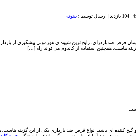
104 بازدید
| ارسال توسط :
بیتوته
ایمان قرص ضدباردرای، رایج ترین شیوه ی هورمونی پیشگیری از باردا
ینه هاست. همچنین استفاده از کاندوم می تواند راه […]
است
ج کننده ای باشد. انواع قرص ضد بارداری یکی از این گزینه هاست. هم
وجه به متنوع بودن آنها از نظر جنس، رنگ و اندازه باید هنگام
خرید کاند