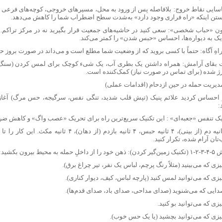
سایی نقاط خروج: بلافاصله پس از ورود به محل، مسیرهای خروجی، کوچه‌های فرعی و ن
ستن اینکه «راه فراری وجود دارد» به‌شدت سطح اضطراب شما را کاهش می‌دهد.
ون «حباب شخصی»: سعی کنید در حاشیه‌های جمعیت قرار بگیرید نه در مرکز تراکم. 
یک به دیواره‌ها، احساس «حبس شدن» را کمتر می‌کند.
اهِ آگاه: حتماً با کسی بروید که از وضعیت شما مطلع است و می‌داند در صورت بروز حم
 بقای آرامش: همراه داشتن یک بطری آب، یک شیء کوچک برای لمس کردن (سنگ 
ژ شده (برای تماس در صورت نیاز) کمک‌کننده است.
 احساس کردید علائم پنیک (تپش قلب شدید، تنگی نفس، سرگیجه، حس مرگ) آغاز ش
:
یک تنفس «جعبه‌ای» : این تکنیک سریع‌ترین راه برای تحریک «عصب واگ» و کاهش ض
۴ ثانیه دم (از بینی)، ۴ ثانیه حبس، ۴ ثانیه بازدم (از 
تان آرام شده، تکرار کنید.
را از داخلِ حمله به محیط بیرون بکشید: