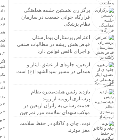
شنا
برگزاری نخستین جلسه هماهنگی
دان
قرارگاه جوانی جمعیت در سازمان
قان
نظام پزشکی
نزد
همر
اعتراض پرستاران بیمارستان
کیت
فیاض‌بخش ریشه در مطالبات صنفی
شار
و اجرای ناقص قوانین دارد
۲. مدیریت حمله در حین ازدحام (اقدامات عملی)
اگر
اربعین، جلوه‌ای از عشق، ایثار و
کنید
همدلی در مسیر سیدالشهدا (ع) است
تکن
قلب‌
بازدید رئیس هیئت‌مدیره نظام
روش ۵-۴-۳-۲-۱ (تکنیک زمین‌گیر کردن): ذهن خود 
پرستاری ارومیه از روند
۵ چیزی که می‌بینید (مثلاً رنگ پرچم، لباس یک نفر، تیر چراغ برق).
خدمت‌رسانی به زائران اربعین در
موکب شهدای سلامت مرز تمرچین
۴ چیزی که می‌توانید لمس کنید (پارچه لباس، کیف، دیوار کناری).
۳ صدایی که می‌شنوید (صدای مداحی، صدای باد، صدای قدم‌ها).
توت، چای و کاکائو در حفظ سلامت
۲ چیزی که می‌توانید بو کنید.
مغز موثرند
۱ چیزی که می‌توانید بچشید (یا یک حس خوب).