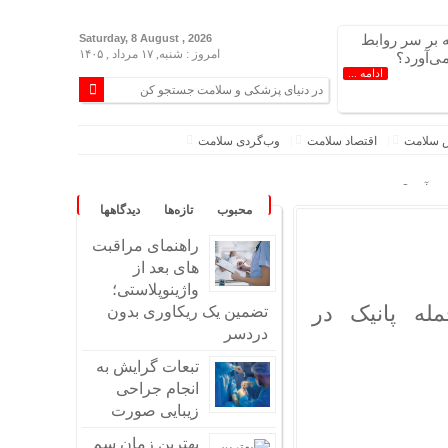
بر سر روابط
Saturday, 8 August , 2026
امروز : شنبه, ۱۷ مرداد , ۱۴۰۵
ی‌آورد؟
ادامه ...
 سلامت
اقتصاد سلامت
وب‌گردی سلامت
می‌آورد؟
محبوب
تازه‌ها
دیدگاهها
ای بالاتر از این دما
راهنمای مراقبت
رند؟
های بعد از
 مقصرِ ماجرا غایب است
واژینوپلاستی؛
انواع، نشانه‌ها و راه‌های مقابله
له پانیک در
تضمین یک ریکاوری بدون
امین هستند؟
دردسر
ه استرس خارج می‌کند؟
تبعات گرایش به
تون معمولی است؟
انجام جراحی
‌های مدرن و منحصر به فرد
زیبایی صورت
سازید!
بهترین زمان سم