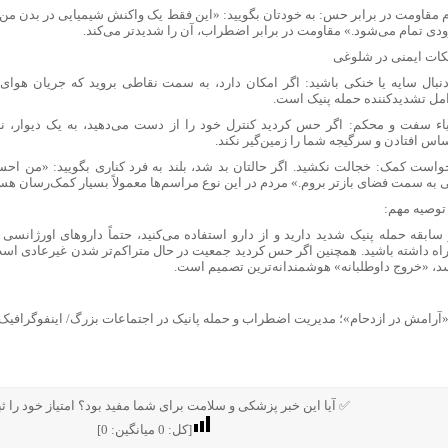
 مقاومت در برابر حس: به خودتان بگویید: «این فقط یک واکنش شیمیایی در بدن م
زودی تمام می‌شود.» مقاومت در برابر اضطراب، آن را شدیدتر می‌کند.
دنبال سایه یا خنکی باشید: اگر امکان دارد، به سمت نقاطی بروید که جریان هوای 
مل تشدیدکننده حمله پنیک است.
اء سفت و محکم: اگر حس کردید کنترل خود را از دست می‌دهید، به یک دیوار، نرده 
اس افتادن و سرگیجه شما را زمین‌گیر نکند.
واست کمک: خجالت نکشید. اگر حالتان بد شد، بلند به فرد کناری بگویید: «من احس
 به سمت فضای بازتر بروم.» مردم در این نوع مراسم‌ها معمولاً بسیار کمک‌رسان هست
توصیه مهم:
 سابقه حمله پنیک شدید دارید و از دارو استفاده می‌کنید، حتماً داروهای اورژانس
اه داشته باشید. همچنین اگر حس کردید جمعیت در حال متراکم‌تر شدن غیرعادی است،
د، «خروج داوطلبانه» هوشمندانه‌ترین تصمیم است.
✅ آیا این خبر پزشکی و سلامت برای شما مفید بود؟ امتیاز خود را ثب
[کل:
0
میانگین:
0
]