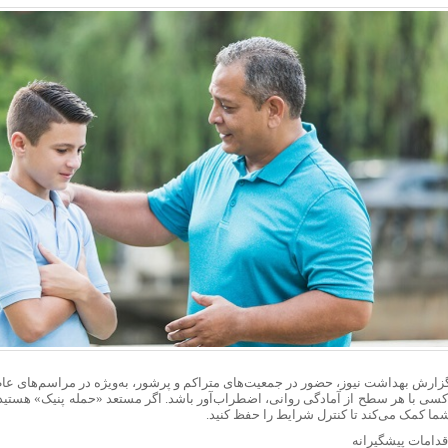
افراد مضطرب دنیا را متفاوت می بینند!
چرا مغز در هنگام خواب، انرژی خود را خالی
بهترین روش مصرف تخم‌مرغ که بیشترین پروت
چند گیاه و ادویه ساده در آشپزخانه شما که 
هفتادمین برنامه آموزشی گروه پزشک و طب
گزارش بهداشت نیوز، حضور در جمعیت‌های متراکم و پرشور، به‌ویژه در مراسم‌های عاط
کسی با هر سطح از آمادگی روانی، اضطراب‌آور باشد. اگر مستعد «حمله پنیک» هستید،
شما کمک می‌کند تا کنترل شرایط را حفظ کنید.