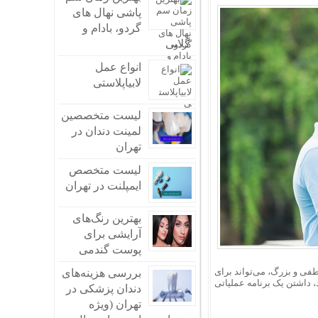
پاشی نهال های
گردو، بادام و
 می‌کند
گلابی
ئین را به بدن برساند
ویتامین سی زیادی دارند
انواع عمل
یعت برگزار می‌شود
لابیاپلاستی
لیست متخصصین
لمینت دندان در
تهران
لیست متخصص
ایمپلنت در تهران
بهترین رنگ‌های
آرایشی برای
پوست گندمی
فی و بزرگ، می‌تواند برای
بررسی هزینه‌های
 داشتن یک برنامه عملیاتی
دندان پزشکی در
تهران (ویژه