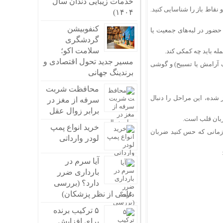
خدمات زیبایی دندان سال
قاط باز را شناسایی کنید.
۱۴۰۴)
کنفوبیشن
حضور در لبه‌های جمعیت یا
گردشگری
سلامت اکو؛
له باید چه کمکی کند.
مسیر جدید تحول اقتصادی و
آرامش یا تسبیح) و گوشی
برندینگ جهانی
محافظت شربت
ده، این مراحل را دنبال
سرفه از مغز در
برابر زوال عقل
ربان قلب است.
خرید انواع پمپ
دهان)، ۴ ثانیه مکث. این کار را تا زمانی که حس کنید ضربان
لودر وارداتی
آیا سرم در
بارداری ضرر
دارد؟ (بررسی
علمی از نظر پزشکان)
۵ ترکیب برنده
برای افزایش