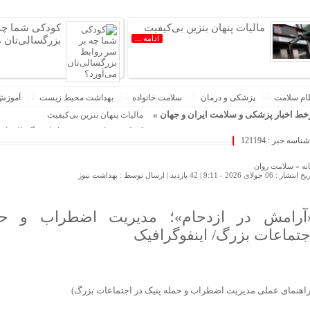
مالیات پنهان بنزین بی‌کیفیت
کودکی شما چه 
ادامه ...
بزرگسالی‌تان م
ام سلامت
پزشکی و درمان
سلامت خانواده
بهداشت محیط زیست
آموزش
ط اخبار پزشکی و سلامت ایران و جهان »
مالیات پنهان بنزین بی‌کیفیت
کودکی شما چه بر سر روابط بزرگسالی‌تان 
شناسه خبر : 121194
آرایش موی بلند زنانه و مجلسی
افزایش خطر ابتلا به سرطان مری با نوشیدن چ
نه »
سلامت روان
 انتشار : 06 جولای 2026 - 9:11 |
42 بازدید
| ارسال توسط :
بهداشت نیوز
کدام رنگ‌ها برای «فضای آموزشی» مناسب‌ت
وقتی فقط قربانی به اتاق مشاوره می‌آید و
استاکر کیست؟ آشنایی کامل با مفهوم استاکر، 
آرامش در ازدحام»؛ مدیریت اضطراب و حم
چرا آدم‌های تنها بیشتر در معرض کمبود ویت
جتماعات بزرگ/ اینفوگرافیک
«سفرهای خانوادگی» چگونه مغز را از چرخ
واقعا روغن زیتون فرابکر بهتر از روغن زی
زیورآلات و طلاهای مناسب آقایان با طراحی
راهنمای عملی مدیریت اضطراب و حمله پنیک در اجتماعات بزرگ)
انواع برس به چه دردی می خورند؟
اسپری فیکس کننده آرایش خود را در خانه ب