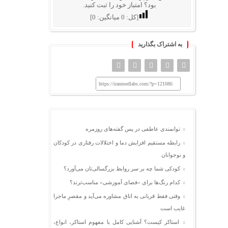
بود؟ امتیاز خود را ثبت کنید.
[کل:
0
میانگین:
0
]
به اشتراک بگذارید
https://iranmedlabs.com/?p=121086
توانمندی عاطفی در پس گفته‌های روزمره
رابطه مستقیم افزایش دما و اختلالات رفتاری در کودکان
و نوجوانان
کودکی شما چه بر سر روابط بزرگسالی‌تان می‌آورد؟
کدام رنگ‌ها برای «فضای آموزشی» مناسب‌ترند؟
وقتی فقط قربانی به اتاق مشاوره می‌آید و مقصرِ ماجرا
غایب است
استاکر کیست؟ آشنایی کامل با مفهوم استاکر، انواع،