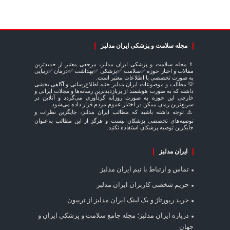
مجله سلامت و پزشکی ایران مدلبز
⚕️ مجله سلامت و پزشکی ایران مدلبز، مرجعی معتبر از جدیدترین
مقالات و اخبار حوزه ✅سلامت ✅پزشکی ✅بهداشت ✅درمان ✅زیبایی
به صورت تخصصی با اطلاعات معتبر است.
💡 مطالب و موضوعات ایران مدلبز جنبه اطلاع‌رسانی و آگاهی بخشی
داشته که به صورت هوشمند از پربازدیدترین رسانه‌ها و مجلات ایرانی و
خارجی این حوزه به صورت روزانه گردآوری می‌گردد و آنلاین در
سریع‌ترین زمان ممکن در اختیار عموم مردم قرار داده می‌شود.
⚠️ توجه داشته باشید که مطالب ایران مدلبز، جایگزین نظرات و
توصیه‌های تخصصی پزشکان نیست و هرگز از این مطالب به‌عنوان
جایگزین توصیه پزشکان استفاده نکنید.
ایران مدلبز
تماس و ارتباط با تیم ایران مدلبز
حریم شخصی کاربران ایران مدلبز
خرید رپورتاژ و بک لینک ایران مدلبز از تریبون
درباره ایران مدلبز؛ مجله جامع سلامت و پزشکی ایران و
جهان