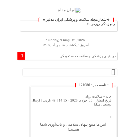
🔹شعار مجله سلامت و پزشکی ایران مدلبز🔹
نش پزشکی و زندگی روزمره ⚕️
Sunday, 9 August , 2026
امروز : یکشنبه, ۱۸ مرداد , ۱۴۰۵
شناسه خبر : 121086
خانه »
سلامت روان
تاریخ انتشار : 05 جولای 2026 - 14:15 |
49 بازدید
| ارسال
توسط :
میگنا
آیین‌ها منبع پنهان سلامتی و تاب‌آوری شما
هستند!