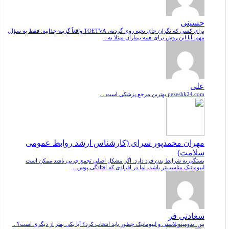
حسینی
برای کسی که نگران جای بخیه روی گردنه، TOETVA واقعاً گزینه جذابیه. فقط یه سؤال
مهم: آیا این روش برای همه بیماران مبتلا به...
علی
pezeshk24.com بهترین مرجع پزشکی است....
مهران محمدپور سرای (کارشناس ارشد روابط عمومی
سلامت)
بستگی به شرایط بدن فرد دارد. اگر مشکل اصلی تجمع چربی باشد ممکن است
لیپوماتیک مناسب‌تر باشد، اما در افرادی که افتادگی پوس...
سعادتی فر
بین ابدومینوپلاستی و لیپوماتیک چطور باید انتخاب کرد؟ آیا یکی بهتر از دیگری است؟...