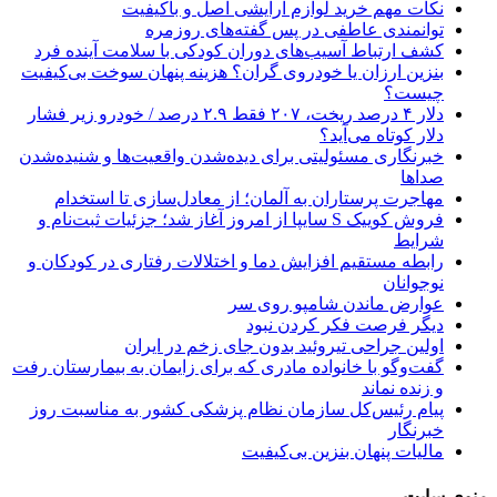
نکات مهم خرید لوازم آرایشی اصل و باکیفیت
توانمندی عاطفی در پس گفته‌های روزمره
کشف ارتباط آسیب‌های دوران کودکی با سلامت آینده فرد
بنزین ارزان یا خودروی گران؟ هزینه پنهان سوخت بی‌کیفیت
چیست؟
دلار ۴ درصد ریخت، ۲۰۷ فقط ۲.۹ درصد / خودرو زیر فشار
دلار کوتاه می‌آید؟
خبرنگاری مسئولیتی برای دیده‌شدن واقعیت‌ها و شنیده‌شدن
صداها
مهاجرت پرستاران به آلمان؛ از معادل‌سازی تا استخدام
فروش کوییک S سایپا از امروز آغاز شد؛ جزئیات ثبت‌نام و
شرایط
رابطه مستقیم افزایش دما و اختلالات رفتاری در کودکان و
نوجوانان
عوارض ماندن شامپو روی سر
دیگر فرصت فکر کردن نبود
اولین جراحی تیروئید بدون جای زخم در ایران
گفت‌وگو با خانواده مادری که برای زایمان به بیمارستان رفت
و زنده نماند
پیام رئیس‌کل سازمان نظام پزشکی کشور به مناسبت روز
خبرنگار
مالیات پنهان بنزین بی‌کیفیت
منوی سایت