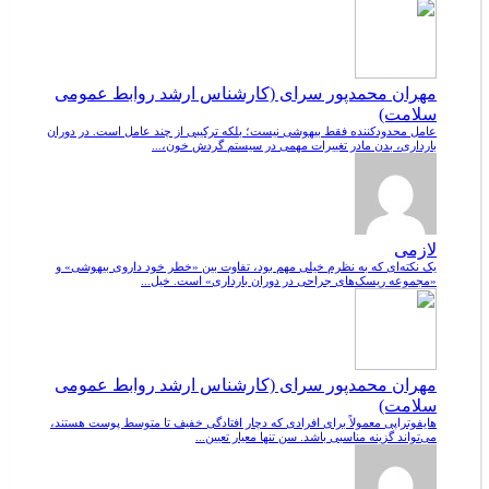
مهران محمدپور سرای (کارشناس ارشد روابط عمومی
سلامت)
عامل محدودکننده فقط بیهوشی نیست؛ بلکه ترکیبی از چند عامل است. در دوران
بارداری، بدن مادر تغییرات مهمی در سیستم گردش خون،...
لازمی
یک نکته‌ای که به نظرم خیلی مهم بود، تفاوت بین «خطر خود داروی بیهوشی» و
«مجموعه ریسک‌های جراحی در دوران بارداری» است. خیل...
مهران محمدپور سرای (کارشناس ارشد روابط عمومی
سلامت)
هایفوتراپی معمولاً برای افرادی که دچار افتادگی خفیف تا متوسط پوست هستند،
می‌تواند گزینه مناسبی باشد. سن تنها معیار تعیین...