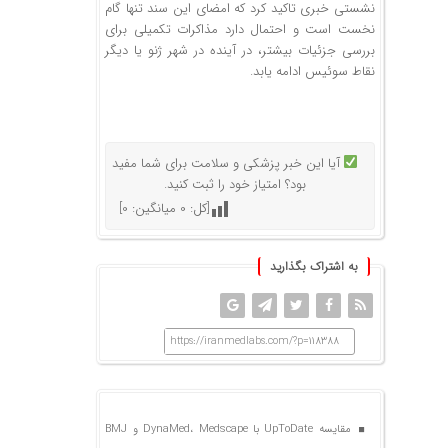
نشستی خبری تاکید کرد که امضای این سند تنها گام
نخست است و احتمال دارد مذاکرات تکمیلی برای
بررسی جزئیات بیشتر، در آینده در شهر ژنو یا دیگر
نقاط سوئیس ادامه یابد.
آیا این خبر پزشکی و سلامت برای شما مفید
بود؟ امتیاز خود را ثبت کنید.
[کل:
0
میانگین:
0
]
به اشتراک بگذارید
https://iranmedlabs.com/?p=118388
مقایسه UpToDate با DynaMed، Medscape و BMJ