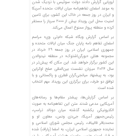
اروپایی گزارش دادند دولت سوئیس با نزدیک شدن
به موعد امضای تفاهم‌نامه میان ایالات متحده آمریکا
و ایران در روز جمعه در خاک این کشور، برای تامین
امنیت محل این رویداد بیش از ۲۰۰۰ سرباز را مستقر
کرده و منطقه پرواز ممنوع اعمال می‌کند.
بر اساس گزارش وبگاه شبکه «ام‌تی وی» مراسم
امضای تفاهم نامه پایان جنگ میان ایالات متحده و
جمهوری اسلامی ایران در روز جمعه ۲۹ خرداد در
مجموعه هتلی «بورگن‌اشتوک» در منطقه نیدوالدن
این کشور برگزار خواهد شد. این مکان که پیش‌تر در
سال ۲۰۲۴ میزبان نشست بین‌المللی صلح اوکراین
بود، به پیشنهاد میانجی‌گران قطری و پاکستانی و با
توافق دو طرف، برای برگزاری این رویداد مهم انتخاب
شده است.
بر اساس گزارش‌ها، پیشتر مقام‌ها و رسانه‌های
آمریکایی مدعی شدند متن این تفاهم‌نامه به صورت
الکترونیکی یکشنبه گذشته میان دونالد ترامپ،
رئیس‌جمهور آمریکا، جی‌دی ونس، معاون او و
محمدباقر قالیباف، رئیس مجلس شورای اسلامی و
نماینده جمهوری اسلامی ایران، به امضا (پاراف) شده
و قرار است ونس ریاست هیئت آمریکایی را در