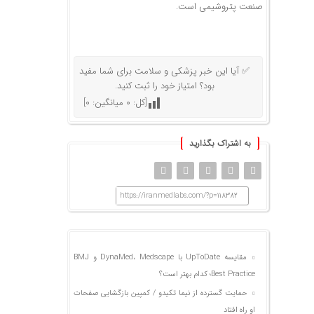
صنعت پتروشیمی است.
✅ آیا این خبر پزشکی و سلامت برای شما مفید
بود؟ امتیاز خود را ثبت کنید.
[کل:
0
میانگین:
0
]
به اشتراک بگذارید
https://iranmedlabs.com/?p=118382
مقایسه UpToDate با DynaMed، Medscape و BMJ
Best Practice؛ کدام بهتر است؟
حمایت گسترده از نیما تکیدو / کمپین بازگشایی صفحات
او راه افتاد