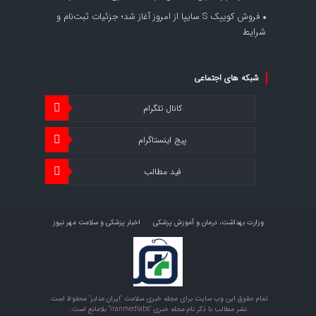
فروش کوییک S سایپا از امروز آغاز شد؛ جزئیات ثبت‌نام و
شرایط
شبکه های اجتماعی
کانال تلگرام
پیج اینستاگرام
فید مطالب
وزارت بهداشت، درمان و آموزش پزشکی
اخبار پزشکی و سلامت مهر نیوز
اخبار اقتصاد سلامت اقتصاد آنلاین
تمام حقوق این وب سایت برای مجله خبری سلامت "ایران مدلبز" محفوظ است.
نشر مطالب با ذکر نام مجله خبری "iranmedlabs" بلامانع است.