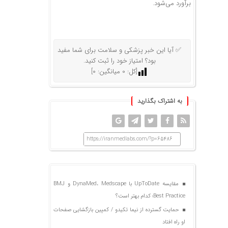
برآورد می‌شود.
✅ آیا این خبر پزشکی و سلامت برای شما مفید
بود؟ امتیاز خود را ثبت کنید.
[کل:
0
میانگین:
0
]
به اشتراک بگذارید
https://iranmedlabs.com/?p=65486
مقایسه UpToDate با DynaMed، Medscape و BMJ
Best Practice؛ کدام بهتر است؟
حمایت گسترده از نیما تکیدو / کمپین بازگشایی صفحات
او راه افتاد