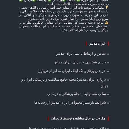
مقالات و اخبار حوزه
سلامت
پزشکی
بهداشت
درمان
زیبایی به صورت تخصصی با اطلاعات معتبر است.
مطالب و موضوعات ایران مدلبز جنبه اطلاع‌رسانی و آگاهی بخشی
داشته که به صورت هوشمند از پربازدیدترین رسانه‌ها و مجلات ایرانی و
خارجی این حوزه به صورت روزانه گردآوری می‌گردد و آنلاین در
سریع‌ترین زمان ممکن در اختیار عموم مردم قرار داده می‌شود.
توجه داشته باشید که مطالب ایران مدلبز، جایگزین نظرات و
توصیه‌های تخصصی پزشکان نیست و هرگز از این مطالب به‌عنوان
جایگزین توصیه پزشکان استفاده نکنید.
ایران مدلبز
تماس و ارتباط با تیم ایران مدلبز
حریم شخصی کاربران ایران مدلبز
خرید رپورتاژ و بک لینک ایران مدلبز از تریبون
درباره ایران مدلبز؛ مجله جامع سلامت و پزشکی ایران و
جهان
سلب مسئولیت مجله پزشکی و درمانی
شرایط بازنشر محتوا در ایران مدلبز از رسانه‌ها
مقالات در حال مشاهده توسط کاربران
واقعا روغن زیتون فرابکر بهتر از روغن زیتون معمولی