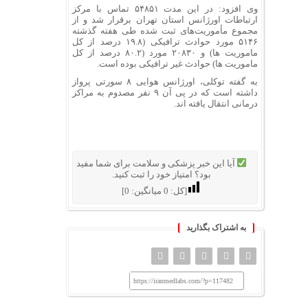
وی افزود: در این مدت ۵۴۸۵۱ تماس با مرکز
ارتباطات اورژانس استان تهران برقرار شد و از
مجموع مأموریت‌های ثبت شده طی هفته گذشته
۵۱۴۶ مورد حوادث ترافیکی (۱۹.۸ درصد از کل
ماموریت ها) و ۲۰۸۳۰ مورد (۸۰.۲ درصد از کل
ماموریت ها) حوادث غیر ترافیکی بوده است.
به گفته توکلی، اورژانس هوایی ۸ سورتی پرواز
داشته است که در پی آن ۹ نفر مصدوم به مراکز
درمانی انتقال یافته اند.
آیا این خبر پزشکی و سلامت برای شما مفید
بود؟ امتیاز خود را ثبت کنید.
[کل:
0
میانگین:
0
]
به اشتراک بگذارید
https://iranmedlabs.com/?p=117482