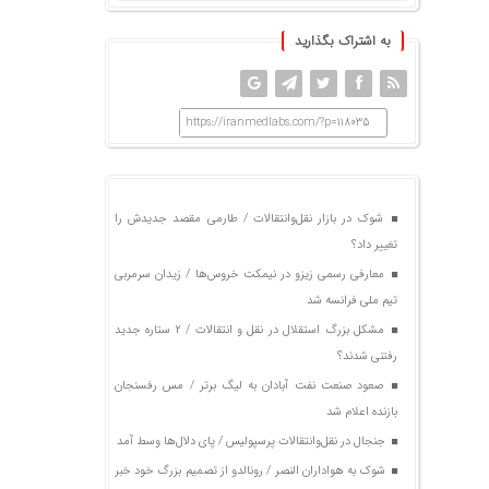
به اشتراک بگذارید
https://iranmedlabs.com/?p=118035
شوک در بازار نقل‌وانتقالات / طارمی مقصد جدیدش را
تغییر داد؟
معارفی رسمی زیزو در نیمکت خروس‌ها / زیدان سرمربی
تیم ملی فرانسه شد
مشکل بزرگ استقلال در نقل و انتقالات / ۲ ستاره جدید
رفتنی شدند؟
صعود صنعت نفت آبادان به لیگ برتر / مس رفسنجان
بازنده اعلام شد
جنجال در نقل‌وانتقالات پرسپولیس / پای دلال‌ها وسط آمد
شوک به هواداران النصر / رونالدو از تصمیم بزرگ خود خبر