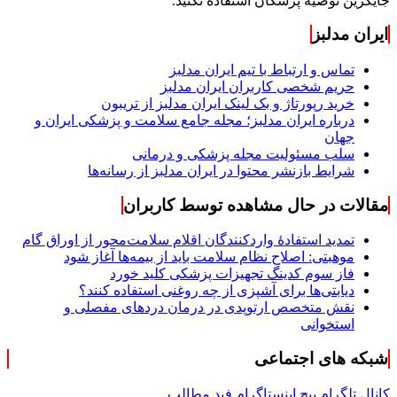
جایگزین توصیه پزشکان استفاده نکنید.
ایران مدلبز
تماس و ارتباط با تیم ایران مدلبز
حریم شخصی کاربران ایران مدلبز
خرید رپورتاژ و بک لینک ایران مدلبز از تریبون
درباره ایران مدلبز؛ مجله جامع سلامت و پزشکی ایران و
جهان
سلب مسئولیت مجله پزشکی و درمانی
شرایط بازنشر محتوا در ایران مدلبز از رسانه‌ها
مقالات در حال مشاهده توسط کاربران
تمدید استفادۀ واردکنندگان اقلام سلامت‌محور از اوراق گام
موهبتی: اصلاح نظام سلامت باید از بیمه‌ها آغاز شود
فاز سوم کدینگ تجهیزات پزشکی کلید خورد
دیابتی‌ها برای آشپزی از چه روغنی استفاده کنند؟
نقش متخصص ارتوپدی در درمان دردهای مفصلی و
استخوانی
شبکه های اجتماعی
کانال تلگرام
پیج اینستاگرام
فید مطالب