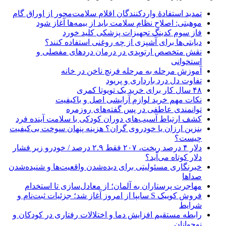
تمدید استفادۀ واردکنندگان اقلام سلامت‌محور از اوراق گام
موهبتی: اصلاح نظام سلامت باید از بیمه‌ها آغاز شود
فاز سوم کدینگ تجهیزات پزشکی کلید خورد
دیابتی‌ها برای آشپزی از چه روغنی استفاده کنند؟
نقش متخصص ارتوپدی در درمان دردهای مفصلی و
استخوانی
آموزش مرحله به مرحله فرنچ ناخن در خانه
تفاوت دل درد بارداری و پریود
۴۸ سال کار برای خرید یک تویوتا کمری
نکات مهم خرید لوازم آرایشی اصل و باکیفیت
توانمندی عاطفی در پس گفته‌های روزمره
کشف ارتباط آسیب‌های دوران کودکی با سلامت آینده فرد
بنزین ارزان یا خودروی گران؟ هزینه پنهان سوخت بی‌کیفیت
چیست؟
دلار ۴ درصد ریخت، ۲۰۷ فقط ۲.۹ درصد / خودرو زیر فشار
دلار کوتاه می‌آید؟
خبرنگاری مسئولیتی برای دیده‌شدن واقعیت‌ها و شنیده‌شدن
صداها
مهاجرت پرستاران به آلمان؛ از معادل‌سازی تا استخدام
فروش کوییک S سایپا از امروز آغاز شد؛ جزئیات ثبت‌نام و
شرایط
رابطه مستقیم افزایش دما و اختلالات رفتاری در کودکان و
نوجوانان