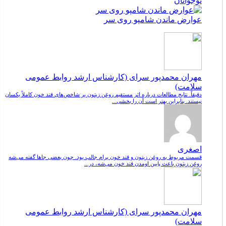
نوجوانان
عوارض ماندن شامپو روی سر
مهران محمدپور سرای (کارشناس ارشد روابط عمومی
سلامت)
دقیقاً. نتایج مطالعات درباره اثر مستقیم روغن زیتون بر شاخص‌های قند خون کاملاً یکسان
نیستند. بنابراین بهتر است آن را بخشی...
اصغری
قسمت مربوط به روغن زیتون و قند خون برام جالب بود. چون بعضی جاها گفته می‌شه
روغن زیتون باعث پایین اومدن قند خون می‌شه، در...
مهران محمدپور سرای (کارشناس ارشد روابط عمومی
سلامت)