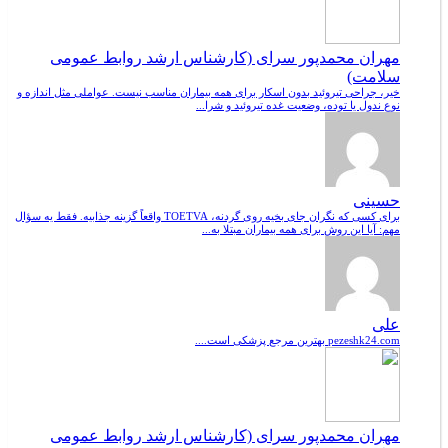
مهران محمدپور سرای (کارشناس ارشد روابط عمومی
سلامت)
خیر، جراحی تیروئید بدون اسکار برای همه بیماران مناسب نیست. عواملی مثل اندازه و
نوع ندول یا توده، وضعیت غده تیروئید و شرا...
حسینی
برای کسی که نگران جای بخیه روی گردنه، TOETVA واقعاً گزینه جذابیه. فقط یه سؤال
مهم: آیا این روش برای همه بیماران مبتلا به...
علی
pezeshk24.com بهترین مرجع پزشکی است....
مهران محمدپور سرای (کارشناس ارشد روابط عمومی