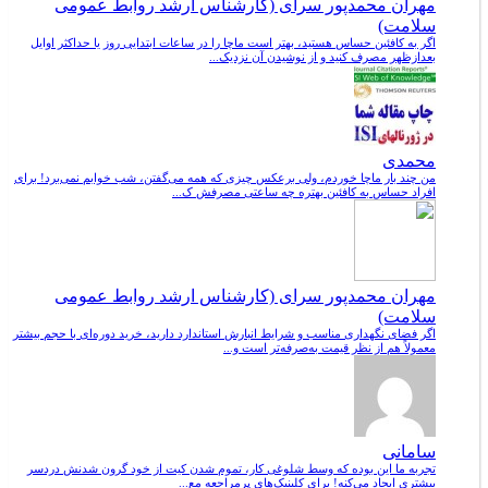
مهران محمدپور سرای (کارشناس ارشد روابط عمومی
سلامت)
اگر به کافئین حساس هستید، بهتر است ماچا را در ساعات ابتدایی روز یا حداکثر اوایل
بعدازظهر مصرف کنید و از نوشیدن آن نزدیک...
محمدی
من چند بار ماچا خوردم، ولی برعکس چیزی که همه می‌گفتن، شب خوابم نمی‌برد! برای
افراد حساس به کافئین بهتره چه ساعتی مصرفش ک...
مهران محمدپور سرای (کارشناس ارشد روابط عمومی
سلامت)
اگر فضای نگهداری مناسب و شرایط انبارش استاندارد دارید، خرید دوره‌ای با حجم بیشتر
معمولاً هم از نظر قیمت به‌صرفه‌تر است و...
سامانی
تجربه ما این بوده که وسط شلوغی کار، تموم شدن کیت از خود گرون شدنش دردسر
بیشتری ایجاد می‌کنه! برای کلینیک‌های پرمراجعه مع...