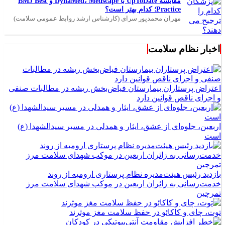
مقایسه UpToDate با DynaMed، Medscape و BMJ Best
Practice؛ کدام بهتر است؟
مهران محمدپور سرای (کارشناس ارشد روابط عمومی سلامت)
اخبار نظام سلامت
اعتراض پرستاران بیمارستان فیاض‌بخش ریشه در مطالبات صنفی
و اجرای ناقص قوانین دارد
اربعین، جلوه‌ای از عشق، ایثار و همدلی در مسیر سیدالشهدا (ع)
است
بازدید رئیس هیئت‌مدیره نظام پرستاری ارومیه از روند
خدمت‌رسانی به زائران اربعین در موکب شهدای سلامت مرز
تمرچین
توت، چای و کاکائو در حفظ سلامت مغز موثرند