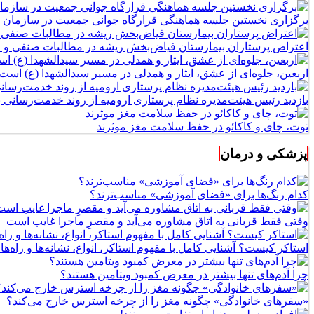
برگزاری نخستین جلسه هماهنگی قرارگاه جوانی جمعیت در سازمان 
اعتراض پرستاران بیمارستان فیاض‌بخش ریشه در مطالبات صنفی و اج
اربعین، جلوه‌ای از عشق، ایثار و همدلی در مسیر سیدالشهدا (ع) است
بازدید رئیس هیئت‌مدیره نظام پرستاری ارومیه از روند خدمت‌رسانی
توت، چای و کاکائو در حفظ سلامت مغز موثرند
پزشکی و درمان
کدام رنگ‌ها برای «فضای آموزشی» مناسب‌ترند؟
وقتی فقط قربانی به اتاق مشاوره می‌آید و مقصرِ ماجرا غایب است
استاکر کیست؟ آشنایی کامل با مفهوم استاکر، انواع، نشانه‌ها و راه‌ها
چرا آدم‌های تنها بیشتر در معرض کمبود ویتامین هستند؟
«سفرهای خانوادگی» چگونه مغز را از چرخه استرس خارج می‌کند؟