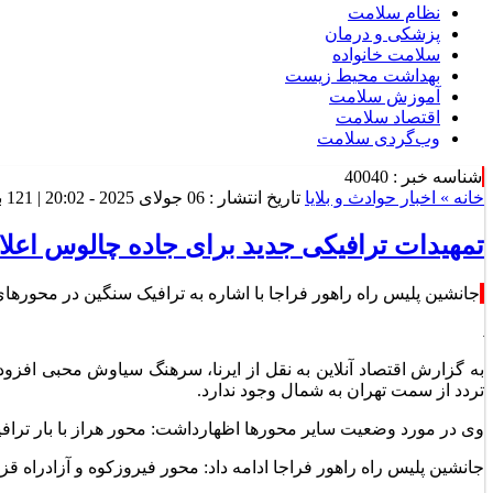
نظام سلامت
پزشکی و درمان
سلامت خانواده
بهداشت محیط زیست
آموزش سلامت
اقتصاد سلامت
وب‌گردی سلامت
شناسه خبر : 40040
خانه »
اخبار حوادث و بلایا
تاریخ انتشار : 06 جولای 2025 - 20:02 |
121 بازدید
تمهیدات ترافیکی جدید برای جاده چالوس اعل
جانشین پلیس راه راهور فراجا با اشاره به ترافیک سنگین در محوره
به گزارش اقتصاد آنلاین به نقل از ایرنا، سرهنگ سیاوش محبی افز
تردد از سمت تهران به شمال وجود ندارد.
وی در مورد وضعیت سایر محور‌ها اظهارداشت: محور هراز با بار تر
جانشین پلیس راه راهور فراجا ادامه داد: محور فیروزکوه و آزادراه 