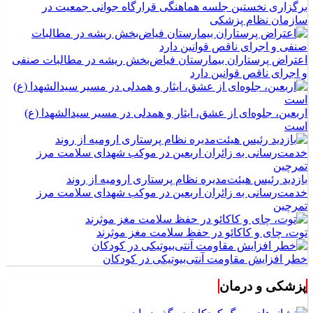
برگزاری نخستین جلسه هماهنگی قرارگاه جوانی جمعیت در
سازمان نظام پزشکی
اعتراض پرستاران بیمارستان فیاض‌بخش ریشه در مطالبات صنفی
و اجرای ناقص قوانین دارد
اربعین، جلوه‌ای از عشق، ایثار و همدلی در مسیر سیدالشهدا (ع)
است
بازدید رئیس هیئت‌مدیره نظام پرستاری ارومیه از روند
خدمت‌رسانی به زائران اربعین در موکب شهدای سلامت مرز
تمرچین
توت، چای و کاکائو در حفظ سلامت مغز موثرند
خطر افزایش مقاومت آنتی‌بیوتیکی در کودکان
پزشکی و درمان