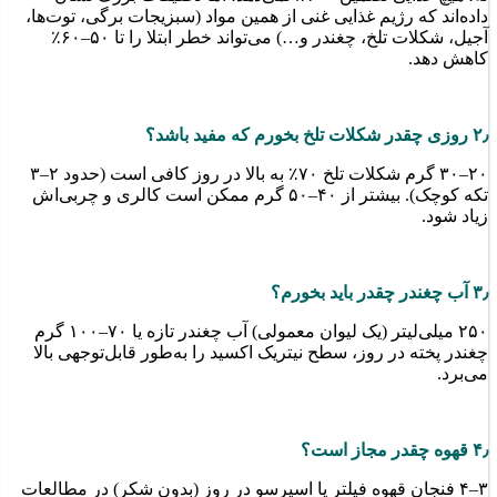
داده‌اند که رژیم غذایی غنی از همین مواد (سبزیجات برگی، توت‌ها،
آجیل، شکلات تلخ، چغندر و…) می‌تواند خطر ابتلا را تا ۵۰–۶۰٪
کاهش دهد.
۲٫ روزی چقدر شکلات تلخ بخورم که مفید باشد؟
۲۰–۳۰ گرم شکلات تلخ ۷۰٪ به بالا در روز کافی است (حدود ۲–۳
تکه کوچک). بیشتر از ۴۰–۵۰ گرم ممکن است کالری و چربی‌اش
زیاد شود.
۳٫ آب چغندر چقدر باید بخورم؟
۲۵۰ میلی‌لیتر (یک لیوان معمولی) آب چغندر تازه یا ۷۰–۱۰۰ گرم
چغندر پخته در روز، سطح نیتریک اکسید را به‌طور قابل‌توجهی بالا
می‌برد.
۴٫ قهوه چقدر مجاز است؟
۳–۴ فنجان قهوه فیلتر یا اسپرسو در روز (بدون شکر) در مطالعات