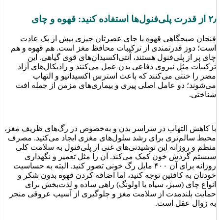
۲٫ از قدرت پلی‌فنول‌ها استفاده کنید: قهوه و چای
فنجان صبحگاهی قهوه یا چای عصرتان چیزی بیش از یک عادت
است؛ دوز قدرتمندی از ترکیبات محافظ مغز است. هم قهوه و هم
چای پر از پلی‌فنول هستند، آنتی‌اکسیدان‌های قوی گیاهی. این
ترکیبات مثل نیروی دفاعی بدن عمل می‌کنند و رادیکال‌های آزاد
مضر را خنثی می‌کنند که باعث استرس اکسیداتیو و التهاب
می‌شوند؛ دو عامل اصلی پیری و بیماری‌های مزمن از جمله افت
شناختی.
با کاهش التهاب در سراسر بدن و به‌خصوص در رگ‌های ظریف مغز،
محیط سالم‌تری برای رشد سلول‌های مغزی ایجاد می‌کنید. مصرف
منظم و روزانه این نوشیدنی‌های غنی از پلی‌فنول به سلامت کلی
سیستم گردش خون کمک می‌کند. آن را مثل تعمیر و نگهداری
روزانه برای آن ۴۰۰ مایل رگ خونی تصور کنید. البته به حساسیت
خودتان به کافئین توجه کنید، اما اضافه کردن قهوه بدون شکر و
انواع چای (سبز، سیاه یا اولونگ) راهی ساده و لذت‌بخش برای
حمایت بلندمدت از سلامت مغز و جلوگیری از آسیب عروقی منجر
به زوال عقل است.