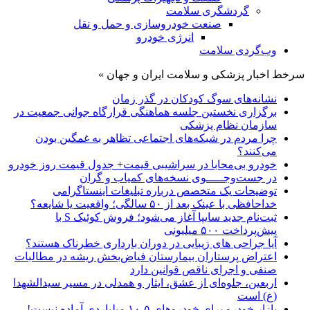
گردشگری سلامت
صنعت خودروسازی و حمل و نقل
انرژی خودرو
وب‌گردی سلامت
سرخط اخبار پزشکی و سلامت ایران و جهان »
نشانه‌های سوگ کودکان در گذر زمان
برگزاری نخستین جلسه هماهنگی قرارگاه جوانی جمعیت در
سازمان نظام پزشکی
چرا مردم در شبکه‌های اجتماعی تظاهر به غمگین بودن
می‌کنند؟
خودرو بی‌محابا در سراشیبی قیمت+ جدول قیمت روز خودرو
در جست‌وجـــــوی نسخه‌های کمیاب و گران
توضیحات یک متخصص درباره تبلیغات اینستاگرامی
خداحافظی با عینک بعد از ۵۰ سالگی؛ واقعیت یا شایعه؟
ثبت‌نام جدید سایپا آغاز می‌شود؛ فروش کوئیک S با
پیش‌پرداخت ۵۰۰ میلیونی
آیا جراحی های زیبایی در دوران بارداری خطرناک هستند؟
اعتراض پرستاران بیمارستان فیاض‌بخش ریشه در مطالبات
صنفی و اجرای ناقص قوانین دارد
اربعین، جلوه‌ای از عشق، ایثار و همدلی در مسیر سیدالشهدا
(ع) است
بازار خودرو برای خودروهای ۵-۱۰ میلیاردی آماده نیست!