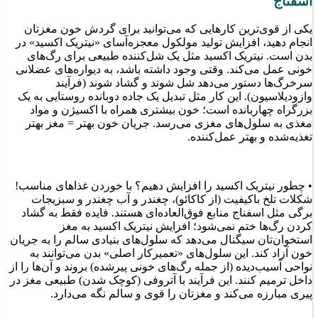
اسفناج
یکی از قوی‌ترین کارهایی که می‌توانید برای گردش خون مغزتان
انجام دهید، افزایش تولید مولکول معجزه‌آسای «نیتریک اکسید» در
بدن است. نیتریک اکسید مثل یک شل‌کننده طبیعی برای رگ‌های
خونی عمل می‌کند. وقتی وجود داشته باشد، به دیواره‌های عضلانی
سرخرگ‌ها دستور می‌دهد شل شوند و گشاد شوند (فرآیند
وازودیلاسیون). این کار مثل تبدیل یک جاده دوبانده روستایی به یک
بزرگراه چهاربانده است؛ خون بیشتری همراه با اکسیژن و مواد
مغذی به سلول‌های مغزی می‌رسد. جریان خون بهتر = مغز بهتر
تغذیه‌شده و بهتر عمل‌کننده.
• چطور نیتریک اکسید را افزایش دهیم؟ با خوردن غذاهای مناسب!
شکلات تلخ باکیفیت (از کاکائو)، چغندر و آب چغندر و سبزیجات
برگی مثل اسفناج منابع فوق‌العاده‌ای هستند. فایده فقط به گشاد
کردن رگ‌ها ختم نمی‌شود؛ افزایش نیتریک اکسید به مغز
استخوان‌تان سیگنال می‌دهد که سلول‌های بنیادی سالم را به جریان
خون آزاد کند. این سلول‌های «تعمیرکار اصلی» بدن می‌توانند به
نواحی آسیب‌دیده (از جمله رگ‌های خونی پیرشده) بروند و آن‌ها را از
داخل ترمیم کنند. این فرآیند با آتروفی (کوچک شدن) طبیعی مغز در
پیری مبارزه می‌کند و مغزتان را قوی و سالم نگه می‌دارد.