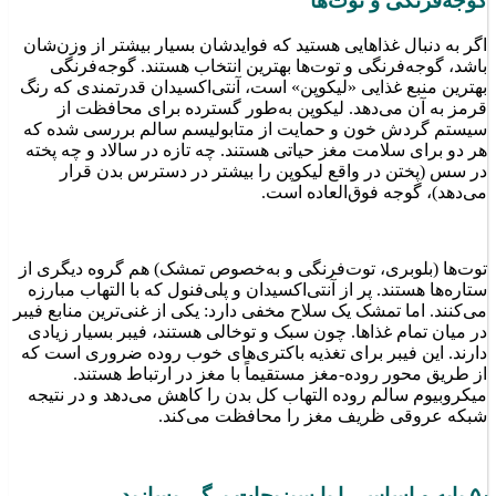
گوجه‌فرنگی و توت‌ها
اگر به دنبال غذاهایی هستید که فوایدشان بسیار بیشتر از وزن‌شان
باشد، گوجه‌فرنگی و توت‌ها بهترین انتخاب هستند. گوجه‌فرنگی
بهترین منبع غذایی «لیکوپن» است، آنتی‌اکسیدان قدرتمندی که رنگ
قرمز به آن می‌دهد. لیکوپن به‌طور گسترده برای محافظت از
سیستم گردش خون و حمایت از متابولیسم سالم بررسی شده که
هر دو برای سلامت مغز حیاتی هستند. چه تازه در سالاد و چه پخته
در سس (پختن در واقع لیکوپن را بیشتر در دسترس بدن قرار
می‌دهد)، گوجه فوق‌العاده است.
توت‌ها (بلوبری، توت‌فرنگی و به‌خصوص تمشک) هم گروه دیگری از
ستاره‌ها هستند. پر از آنتی‌اکسیدان و پلی‌فنول که با التهاب مبارزه
می‌کنند. اما تمشک یک سلاح مخفی دارد: یکی از غنی‌ترین منابع فیبر
در میان تمام غذاها. چون سبک و توخالی هستند، فیبر بسیار زیادی
دارند. این فیبر برای تغذیه باکتری‌های خوب روده ضروری است که
از طریق محور روده-مغز مستقیماً با مغز در ارتباط هستند.
میکروبیوم سالم روده التهاب کل بدن را کاهش می‌دهد و در نتیجه
شبکه عروقی ظریف مغز را محافظت می‌کند.
۵٫ پایه و اساس را با سبزیجات برگی بسازید