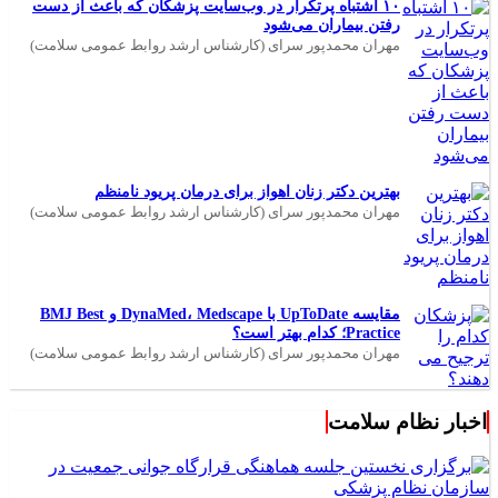
۱۰ اشتباه پرتکرار در وب‌سایت پزشکان که باعث از دست
رفتن بیماران می‌شود
مهران محمدپور سرای (کارشناس ارشد روابط عمومی سلامت)
بهترین دکتر زنان اهواز برای درمان پریود نامنظم
مهران محمدپور سرای (کارشناس ارشد روابط عمومی سلامت)
مقایسه UpToDate با DynaMed، Medscape و BMJ Best
Practice؛ کدام بهتر است؟
مهران محمدپور سرای (کارشناس ارشد روابط عمومی سلامت)
اخبار نظام سلامت