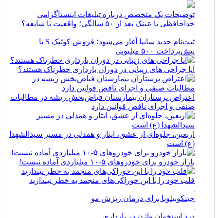
توضیحات یک متخصص درباره تبلیغات اینستاگرامی
خداحافظی با عینک بعد از ۵۰ سالگی؛ واقعیت یا شایعه؟
ثبت‌نام جدید سایپا آغاز می‌شود؛ فروش کوئیک S با
پیش‌پرداخت ۵۰۰ میلیونی
آیا جراحی های زیبایی در دوران بارداری خطرناک هستند؟
اعتراض پرستاران بیمارستان فیاض‌بخش ریشه در مطالبات
صنفی و اجرای ناقص قوانین دارد
اربعین، جلوه‌ای از عشق، ایثار و همدلی در مسیر سیدالشهدا
(ع) است
بازار خودرو برای خودروهای ۵-۱۰ میلیاردی آماده نیست!
قلب خود را با این خوراکی‌های منجمد به خطر نیندازید
جینکوبیلوبا برای درمان ریزش مو
درد استخوان واژن در بارداری