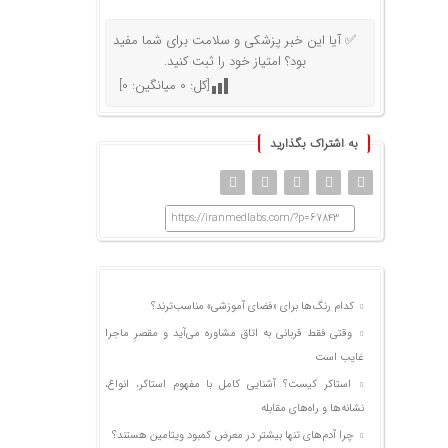
✅ آیا این خبر پزشکی و سلامت برای شما مفید
بود؟ امتیاز خود را ثبت کنید.
[کل:
0
میانگین:
0
]
به اشتراک بگذارید
https://iranmedlabs.com/?p=67843
کدام رنگ‌ها برای «فضای آموزشی» مناسب‌ترند؟
وقتی فقط قربانی به اتاق مشاوره می‌آید و مقصرِ ماجرا
غایب است
استاکر کیست؟ آشنایی کامل با مفهوم استاکر، انواع،
نشانه‌ها و راه‌های مقابله
چرا آدم‌های تنها بیشتر در معرض کمبود ویتامین هستند؟