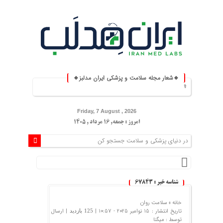
🔹شعار مجله سلامت و پزشکی ایران مدلبز🔹
 روزمره ⚕️
Friday, 7 August , 2026
امروز : جمعه, ۱۶ مرداد , ۱۴۰۵
شناسه خبر : 67843
خانه »
سلامت روان
تاریخ انتشار : 15 نوامبر 2025 - 10:57 |
| ارسال
125 بازدید
توسط :
میگنا