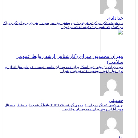
خدادادی
من همیشه فکر می‌کردم هرچی شامپو بیشتر روی سر بمونه، بهتر چربی و آلودگی رو پاک
می‌کنه! واقعاً همین چند دقیقه اضافه می‌تون...
مهران محمدپور سرای (کارشناس ارشد روابط عمومی
سلامت)
خیر، جراحی تیروئید بدون اسکار برای همه بیماران مناسب نیست. عواملی مثل اندازه و
نوع ندول یا توده، وضعیت غده تیروئید و شرا...
حسینی
برای کسی که نگران جای بخیه روی گردنه، TOETVA واقعاً گزینه جذابیه. فقط یه سؤال
مهم: آیا این روش برای همه بیماران مبتلا به...