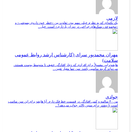
لازمی
یک نکته‌ای که به نظرم خیلی مهم بود، تفاوت بین «خطر خود داروی بیهوشی» و
«مجموعه ریسک‌های جراحی در دوران بارداری» است. خیل...
مهران محمدپور سرای (کارشناس ارشد روابط عمومی
سلامت)
هایفوتراپی معمولاً برای افرادی که دچار افتادگی خفیف تا متوسط پوست هستند،
می‌تواند گزینه مناسبی باشد. سن تنها معیار تعیین...
جوادی
من ۴۰ سالمه و کمی افتادگی در قسمت خط فک دارم. آیا هایفو برای این سن مناسب
است یا بیشتر برای سنین بالاتر جواب می‌دهد؟...