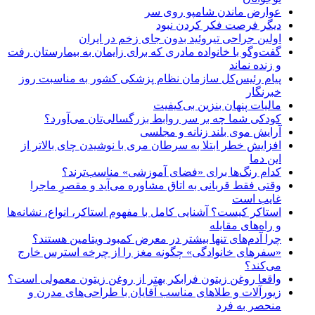
عوارض ماندن شامپو روی سر
دیگر فرصت فکر کردن نبود
اولین جراحی تیروئید بدون جای زخم در ایران
گفت‌وگو با خانواده مادری که برای زایمان به بیمارستان رفت
و زنده نماند
پیام رئیس‌کل سازمان نظام پزشکی کشور به مناسبت روز
خبرنگار
مالیات پنهان بنزین بی‌کیفیت
کودکی شما چه بر سر روابط بزرگسالی‌تان می‌آورد؟
آرایش موی بلند زنانه و مجلسی
افزایش خطر ابتلا به سرطان مری با نوشیدن چای بالاتر از
این دما
کدام رنگ‌ها برای «فضای آموزشی» مناسب‌ترند؟
وقتی فقط قربانی به اتاق مشاوره می‌آید و مقصرِ ماجرا
غایب است
استاکر کیست؟ آشنایی کامل با مفهوم استاکر، انواع، نشانه‌ها
و راه‌های مقابله
چرا آدم‌های تنها بیشتر در معرض کمبود ویتامین هستند؟
«سفرهای خانوادگی» چگونه مغز را از چرخه استرس خارج
می‌کند؟
واقعا روغن زیتون فرابکر بهتر از روغن زیتون معمولی است؟
زیورآلات و طلاهای مناسب آقایان با طراحی‌های مدرن و
منحصر به فرد