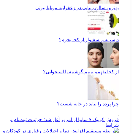
بهترین سالن زیبایی در زعفرانیه مونلیا بیوتی
دیسپانسر سشوار از کجا بخرم؟
از کجا بفهمم بینیم گوشتیه یا استخوانی؟
چرا پرده را نباید در خانه شست؟
فروش کوییک S سایپا از امروز آغاز شد؛ جزئیات ثبت‌نام و
شرایط