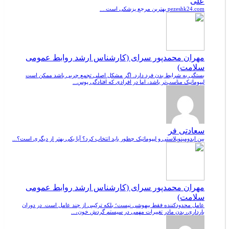
علی
pezeshk24.com بهترین مرجع پزشکی است....
مهران محمدپور سرای (کارشناس ارشد روابط عمومی
سلامت)
بستگی به شرایط بدن فرد دارد. اگر مشکل اصلی تجمع چربی باشد ممکن است
لیپوماتیک مناسب‌تر باشد، اما در افرادی که افتادگی پوس...
سعادتی فر
بین ابدومینوپلاستی و لیپوماتیک چطور باید انتخاب کرد؟ آیا یکی بهتر از دیگری است؟...
مهران محمدپور سرای (کارشناس ارشد روابط عمومی
سلامت)
عامل محدودکننده فقط بیهوشی نیست؛ بلکه ترکیبی از چند عامل است. در دوران
بارداری، بدن مادر تغییرات مهمی در سیستم گردش خون،...