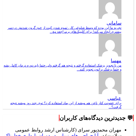
سامانی
تجربه ما این بوده که وسط شلوغی کار، تموم شدن کیت از خود گرون شدنش دردسر
بیشتری ایجاد می‌کنه! برای کلینیک‌های پرمراجعه مع...
مهسا
من با تجویز پزشک استفاده گرفتم و نتیجه هم گرفتم ولی حتما باید دوره درمان کامل بشه
و حتما پزشک براتون تجویز کنند...
عباسی
برای عفونت کنار ناخن هم میشه از این پماد استفاده کرد؟ توی چند روز میشه نتیجه
گرفت؟...
💬 جدیدترین دیدگاه‌های کاربران
مهران محمدپور سرای (کارشناس ارشد روابط عمومی
سلامت)
در
آیا جراحی های زیبایی در دوران بارداری خطرناک