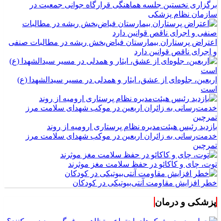
برگزاری نخستین جلسه هماهنگی قرارگاه جوانی جمعیت در
سازمان نظام پزشکی
اعتراض پرستاران بیمارستان فیاض‌بخش ریشه در مطالبات صنفی
و اجرای ناقص قوانین دارد
اربعین، جلوه‌ای از عشق، ایثار و همدلی در مسیر سیدالشهدا (ع)
است
بازدید رئیس هیئت‌مدیره نظام پرستاری ارومیه از روند
خدمت‌رسانی به زائران اربعین در موکب شهدای سلامت مرز
تمرچین
توت، چای و کاکائو در حفظ سلامت مغز موثرند
خطر افزایش مقاومت آنتی‌بیوتیکی در کودکان
پزشکی و درمان