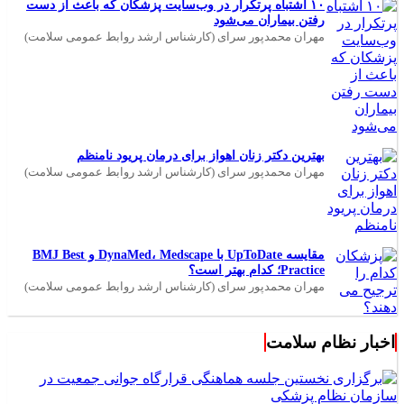
۱۰ اشتباه پرتکرار در وب‌سایت پزشکان که باعث از دست
رفتن بیماران می‌شود
مهران محمدپور سرای (کارشناس ارشد روابط عمومی سلامت)
بهترین دکتر زنان اهواز برای درمان پریود نامنظم
مهران محمدپور سرای (کارشناس ارشد روابط عمومی سلامت)
مقایسه UpToDate با DynaMed، Medscape و BMJ Best
Practice؛ کدام بهتر است؟
مهران محمدپور سرای (کارشناس ارشد روابط عمومی سلامت)
اخبار نظام سلامت