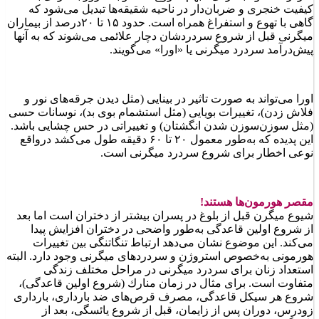
كیفیت خنجری و ضربان‌دار در ناحیه شقیقه‌ها تبدیل می‌شود كه
گاهی با تهوع و استفراغ همراه است. حدود ۱۵ تا ۲۰درصد از بیماران
میگرنی قبل از شروع سردردشان دچار علائمی می‌شوند كه به آنها
پیش‌درآمد سردرد میگرنی یا «اورا» می‌گویند.
اورا می‌تواند به صورت تاثیر در بینایی (مثل دیدن جرقه‌های نور و
فلاش زدن)، تغییرات بویایی (مثل استشمام بوی بد)، نوسانات حسی
(مثل سوزن‌سوزن شدن انگشتان) و تغییراتی در حس چشایی باشد.
این پدیده كه به‌طور معمول ۲۰ تا ۶۰ دقیقه طول می‌كشد درواقع
نوعی اخطار برای شروع سردرد میگرنی است.
مقصر هورمون‌ها هستند!
شیوع میگرن قبل از بلوغ در پسران بیشتر از دختران است اما بعد
از شروع اولین قاعدگی به‌طور واضحی در دختران افزایش پیدا
می‌كند. این موضوع نشان می‌دهد ارتباط تنگاتنگی بین تغییرات
هورمونی به‌خصوص استروژن و سردردهای میگرنی وجود دارد. البته
استعداد زنان برای سردرد میگرنی در مراحل مختلف زندگی
متفاوت است. برای مثال در زمان منارك (شروع اولین قاعدگی)،
شروع هر سیكل قاعدگی، مصرف قرص‌های ضد بارداری، بارداری
زودرس، دوران پس از زایمان، قبل از شروع یائسگی، بعد از