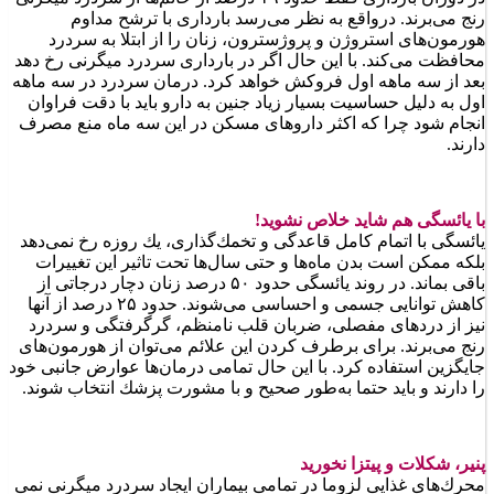
رنج می‌برند. درواقع به نظر می‌رسد بارداری با ترشح مداوم
هورمون‌های استروژن و پروژسترون، زنان را از ابتلا به سردرد
محافظت می‌كند. با این حال اگر در بارداری سردرد میگرنی رخ دهد
بعد از سه ماهه اول فروكش خواهد كرد. درمان سردرد در سه ماهه
اول به دلیل حساسیت بسیار زیاد جنین به دارو باید با دقت فراوان
انجام شود چرا كه اكثر داروهای مسكن در این سه ماه منع مصرف
دارند.
با یائسگی هم شاید خلاص نشوید!
یائسگی با اتمام كامل قاعدگی و تخمك‌گذاری، یك روزه رخ نمی‌دهد
بلكه ممكن است بدن ماه‌ها و حتی سال‌ها تحت تاثیر این تغییرات
باقی بماند. در روند یائسگی حدود ۵۰ درصد زنان دچار درجاتی از
كاهش توانایی جسمی و احساسی می‌شوند. حدود ۲۵ درصد از آنها
نیز از دردهای مفصلی، ضربان قلب نامنظم، گرگرفتگی و سردرد
رنج می‌برند. برای برطرف كردن این علائم می‌توان از هورمون‌های
جایگزین استفاده كرد. با این حال تمامی درمان‌ها عوارض جانبی خود
را دارند و باید حتما به‌طور صحیح و با مشورت پزشك انتخاب شوند.
پنیر، شكلات و پیتزا نخورید
محرك‌های غذایی لزوما در تمامی بیماران ایجاد سردرد میگرنی نمی