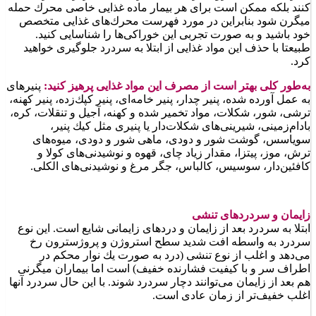
کنند بلكه ممكن است برای هر بیمار ماده غذایی خاصی محرك حمله
میگرن شود بنابراین در مورد فهرست محرك‌های غذایی متخصص
خود باشید و به صورت تجربی این خوراكی‌ها را شناسایی كنید.
طبیعتا با حذف این مواد غذایی از ابتلا به سردرد جلوگیری خواهید
كرد.
به‌طور كلی بهتر است از مصرف این مواد غذایی پرهیز كنید:
پنیرهای
به عمل آورده شده، پنیر چدار، پنیر خامه‌ای، پنیر كپك‌زده، پنیر كهنه،
ترشی، شور، شكلات، مواد تخمیر شده و كهنه، آجیل و تنقلات، كره،
بادام‌زمینی، شیرینی‌های شكلات‌دار یا پنیری مثل كیك پنیر،
سویاسس، گوشت شور و دودی، ماهی شور و دودی، میوه‌های
ترش، موز، پیتزا، مقدار زیاد چای، قهوه و نوشیدنی‌های كولا و
كافئین‌دار، سوسیس، كالباس، جگر مرغ و نوشیدنی‌های الكلی.
زایمان و سردردهای تنشی
ابتلا به سردرد بعد از زایمان و دردهای زایمانی شایع است. این نوع
سردرد به واسطه افت شدید سطح استروژن و پروژسترون رخ
می‌دهد و اغلب از نوع تنشی (درد به صورت یك نوار محكم در
اطراف سر و با كیفیت فشارنده خفیف) است اما بیماران میگرنی
هم بعد از زایمان می‌توانند دچار سردرد شوند. با این حال سردرد آنها
اغلب خفیف‌تر از زمان عادی است.