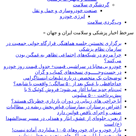
گردشگری سلامت
صنعت خودروسازی و حمل و نقل
انرژی خودرو
وب‌گردی سلامت
سرخط اخبار پزشکی و سلامت ایران و جهان »
برگزاری نخستین جلسه هماهنگی قرارگاه جوانی جمعیت در
سازمان نظام پزشکی
چرا مردم در شبکه‌های اجتماعی تظاهر به غمگین بودن
می‌کنند؟
خودرو بی‌محابا در سراشیبی قیمت+ جدول قیمت روز خودرو
در جست‌وجـــــوی نسخه‌های کمیاب و گران
توضیحات یک متخصص درباره تبلیغات اینستاگرامی
خداحافظی با عینک بعد از ۵۰ سالگی؛ واقعیت یا شایعه؟
ثبت‌نام جدید سایپا آغاز می‌شود؛ فروش کوئیک S با
پیش‌پرداخت ۵۰۰ میلیونی
آیا جراحی های زیبایی در دوران بارداری خطرناک هستند؟
اعتراض پرستاران بیمارستان فیاض‌بخش ریشه در مطالبات
صنفی و اجرای ناقص قوانین دارد
اربعین، جلوه‌ای از عشق، ایثار و همدلی در مسیر سیدالشهدا
(ع) است
بازار خودرو برای خودروهای ۵-۱۰ میلیاردی آماده نیست!
قلب خود را با این خوراکی‌های منجمد به خطر نیندازید