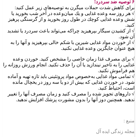
۶ توصیه ضد سردرد!
برای كاهش شدت حملات میگرن به توصیه‌های زیر عمل كنید:
√
هر روز سه وعده غذایی و یك میان‌وعده در آخر شب بخورید یا
شش وعده غذایی كوچك در طول روز بخورید و از گرسنگی پرهیز
كنید.
√
از كشیدن سیگار بپرهیزید چراكه می‌تواند باعث سردرد یا تشدید
آن شود.
√
از خوردن مواد غذایی شیرین با شكم خالی بپرهیزید و آنها را به
هیچ عنوان جایگزین وعده غذایی نكنید.
√
برای مصرف غذا زمان خاصی را مشخص كنید. خوردن وعده
غذایی را به تاخیر نیندازید یا آن را حذف نكنید. انجام ورزش روزانه را
هم فراموش نكنید.
√
تمامی مواد غذایی به‌خصوص مواد پروتئینی باید تازه تهیه و آماده
شود. در خوردن غذایی كه بیش از دو یا سه روز در یخچال مانده
است، احتیاط كنید.
√
داروهای تجویز شده را مصرف كنید و زمان مصرف آنها را تغییر
ندهید. همچنین دوز آنها را بدون مشورت پزشك افزایش ندهید.
منبع :
مجله زندگی ایده آل