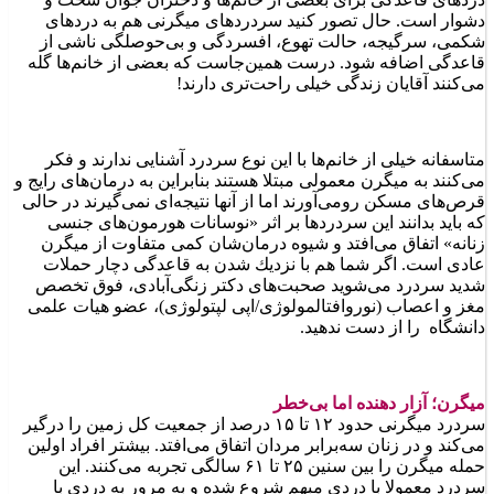
دشوار است. حال تصور كنید سردردهای میگرنی هم به دردهای
شكمی، سرگیجه، حالت تهوع، افسردگی و بی‌حوصلگی ناشی از
قاعدگی اضافه شود. درست همین‌جاست كه بعضی از خانم‌ها گله
می‌كنند آقایان زندگی خیلی راحت‌تری دارند!
متاسفانه خیلی از خانم‌ها با این نوع سردرد آشنایی ندارند و فكر
می‌كنند به میگرن معمولی مبتلا هستند بنابراین به درمان‌های رایج و
قرص‌های مسكن رومی‌آورند اما از آنها نتیجه‌ای نمی‌گیرند در حالی
كه باید بدانند این سردردها بر اثر «نوسانات هورمون‌های جنسی
زنانه» اتفاق می‌افتد و شیوه درمان‌شان كمی متفاوت از میگرن
عادی است. اگر شما هم با نزدیك شدن به قاعدگی دچار حملات
شدید سردرد می‌شوید صحبت‌های دكتر زنگی‌آبادی، فوق تخصص
مغز و اعصاب (نوروافتالمولوژی/اپی لپتولوژی)، عضو هیات علمی
دانشگاه را از دست ندهید.
میگرن؛ آزار دهنده اما بی‌خطر
سردرد میگرنی حدود ۱۲ تا ۱۵ درصد از جمعیت كل زمین را درگیر
می‌كند و در زنان سه‌برابر مردان اتفاق می‌افتد. بیشتر افراد اولین
حمله میگرن را بین سنین ۲۵ تا ۶۱ سالگی تجربه می‌كنند. این
سردرد معمولا با دردی مبهم شروع شده و به مرور به دردی با