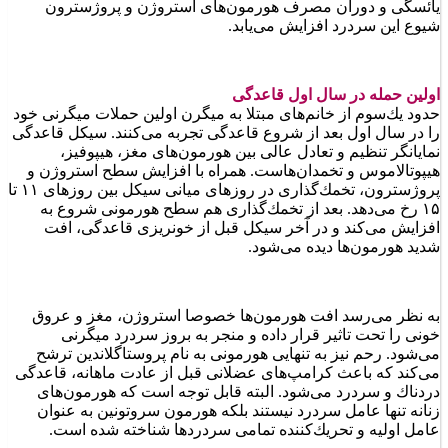
یائسگی و دوران مصرف هورمون‌های استروژن و پروژسترون
شیوع این سردرد افزایش می‌یابد.
اولین حمله در سال اول قاعدگی
حدود یك‌سوم از خانم‌های مبتلا به میگرن اولین حملات میگرنی خود
را در سال اول بعد از شروع قاعدگی تجربه می‌كنند. سیكل قاعدگی
نمایانگر تنظیم و تعادل عالی بین هورمون‌های مغز، هیپوفیز،
هیپوتالاموس و تخمدان‌هاست. همراه با افزایش سطح استروژن و
پروژسترون، تخمك‌گذاری در روزهای میانی سیكل بین روزهای ۱۱ تا
۱۵ رخ می‌دهد. بعد از تخمك‌گذاری هم سطح هورمونی شروع به
افزایش می‌كند و در آخر سیكل قبل از خونریزی قاعدگی، افت
شدید هورمون‌ها دیده می‌شود.
به نظر می‌رسد افت هورمون‌ها خصوصا استروژن، مغز و عروق
خونی را تحت تاثیر قرار داده و منجر به بروز سردرد میگرنی
می‌شود. رحم نیز به تنهایی هورمونی به نام پروستاگلاندین ترشح
می‌كند كه باعث كرامپ‌های عضلانی قبل از عادت ماهانه، قاعدگی
دردناك و سردرد می‌شود. البته قابل توجه است كه هورمون‌های
زنانه تنها عامل سردرد نیستند بلكه هورمون سروتونین به عنوان
عامل اولیه و تحریك‌كننده تمامی سردردها شناخته شده است.