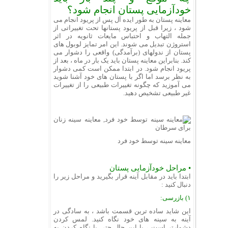
خودآزمایی پستان انجام شود؟
معاینه پستان به طور ایده آل پس از پریود انجام می
شود ، زیرا قبل از پریود پستانها تحت تغییراتی از
جمله التهاب و احتباس مایعات ثانویه در اثر
استروژن تبدیل می شوند. این امر تمایز لوبول های
پستان از ندولهای (برآمدگی) واقعی را دشوار می
کند. بنابراین معاینه پستان باید یک بار در ماه ، بعد از
پریود انجام شود. در ابتدا ممکن است کمی دشوار
به نظر برسد اما اگر با پستان های خود آشنا شوید
می آموزید که چگونه تغییرات طبیعی را از تغییرات
غیر طبیعی تشخیص دهید.
معاینه سینه توسط خود فرد
• مراحل خودآزمایی پستان
ابتدا باید در مقابل آینه قرار بگیرید و مراحل زیر را
دنبال کنید :
۱) بازرسی:
این شاید ساده ترین قسمت باشد ، به سادگی در
آینه به سینه های خود نگاه کنید. لمس کردن
دشوارتر است ، با این حال حتی با نگاه کردن به