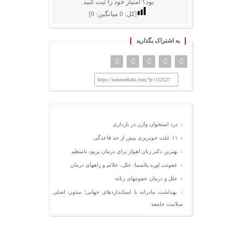
بود؟ امتیاز خود را ثبت کنید.
[کل:
0
میانگین:
0
]
به اشتراک بگذارید
https://iranmedlabs.com/?p=112527
درد استخوان واژن در بارداری
۱۱ علت خونریزی بیش از حد قاعدگی
بهترین دکتر زنان اهواز برای درمان پریود نامنظم
عفونت اوره پلاسما: علل، علائم و راههای درمان
علل و درمان عفونتهای زنانه
بهداشت مادرانه با استانداردهای جهانی؛ ستون اصلی
سلامت جامعه