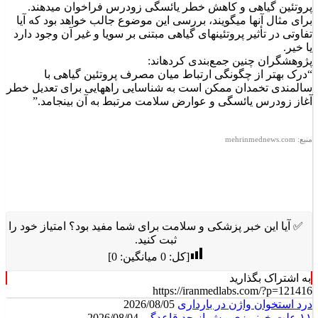
پروتئین گیاهی و کاهش خطر یائسگی زودرس فراخوان می‎دهند.
برای مثال آنها می‎گویند، بررسی این موضوع جالب خواهد بود که آیا
تفاوتی در تأثیر پروتئین‎های گیاهی مبتنی بر سویا و غیر آن وجود دارد
یا خیر.
پژوهشگران چنین جمع‌بندی کرده‎اند:
“درک بهتر از چگونگی ارتباط میان مصرف پروتئین گیاهی با
سالمندی تخمدان ممکن است به شناسایی راه‎هایی برای تعدیل خطر
آغاز زودرس یائسگی و عوارض سلامت مرتبط به آن بینجامد.”
منبع:
mehrinmednews.com
✅ آیا این خبر پزشکی و سلامت برای شما مفید بود؟ امتیاز خود را
ثبت کنید.
[کل:
0
میانگین:
0
]
به اشتراک بگذارید
https://iranmedlabs.com/?p=121416
درد استخوان واژن در بارداری
2026/08/05
۱۱ علت خونریزی بیش از حد قاعدگی
2026/08/04