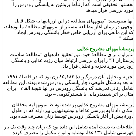
نخستین تحقیقی است که ارتباط پروتئین به یائسگی زودرس را
مورد بررسی قرار می‎دهد.
آنها می‎نویسند: “نمونه‎های مطالعه در این ارزیابی‎ها به شکل قابل
توجهی در زمان آغاز مطالعه مسن‎تر از نمونه‎های مطالعۀ ما بوده‎اند،
که این مانعی برای ارزیابی خاص خطر یائسگی زودرس ایجاد
می‎کند.”
پرسشنامه‎های مشروح غذایی
بنابراین، برای مطالعۀ خود، تیم تحقیق داده‎های “مطالعۀ سلامت
پرستاران II” را برای بررسی ارتباط میان رژیم غذایی و یائسگی
زودرس مورد تجزیه و تحلیل قرار داد.
تجزیه و تحلیل آنان دربرگیرندۀ ۸۵٫۶۸۲ زن بود که در فاصلۀ ۱۹۹۱
به بعد به شکل طبیعی دچار یائسگی زودرس شده‎ بودند. این مطالعه
شامل زنانی نمی‌شد که یائسگی زودرس در آنها نتیجۀ القاء – برای
مثال بر اثر شیمی‎درمانی یا هیسترکتومی – بود.
پرسشنامه‎های مشروح غذایی پر شده توسط نمونه‎ها به محققان
امکان داد تا به بررسی غذاها و نوشیدنی‎هایی بپردازند که در طول
دورۀ پیش از آغاز یائسگی زودرس توسط زنان مصرف شده بود.
اطلاعات به دست آمده شامل این داده بود که زنان چند وقت یک بار
فهرستی شامل ۱۳۱ غذا، نوشابه و انواع مکمل را مصرف کرده