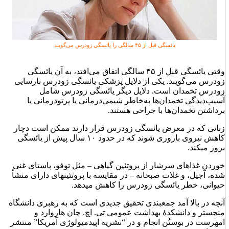
یائسگی قبل از ۴۵ سالگی را یائسگی زودرس می‌گویند
وقتی یائسگی قبل از ۴۵ سالگی اتفاق می‌افتد، به آن یائسگی
زودرس می‌گویند. یکی از دلایل پزشکی یائسگی زودرس نارسایی
زودرس تخمدان است. دلایل دیگر یائسگی زودرس شامل
آسیب‌دیدگی تخمدان‌ها به‌خاطر شیمی‌درمانی یا پرتودرمانی یا
برداشتن تخمدان‌ها با جراحی هستند.
زنانی که در معرض یائسگی زودرس قرار دارند ممکن است دچار
کاهش نیروی باروری شوند که در حدود ۱۰ سال پیش از یائسگی
بروز می‎کند.
خوردن غذاهای سرشار از پروتئین گیاهی – مثل توفو، پاستای غنی
شده، آجیل، و غلات صبحانه – در مقایسه با پروتئین‎های دارای منشأ
حیوانی، خطر یائسگی زودرس را کاهش می‎دهد.
آنچه در بالا آمد جمع‎بندی تحقیق جدیدی است که به رهبری دانشگاه
منچستر و دانشکدۀ بهداشت عمومی تی. اچ. چان هاروارد و
امهرست در بوستُن انجام و در “نشریه اپیدمیولوژی آمریکا” منتشر