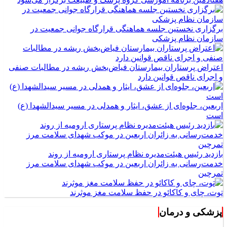
برگزاری نخستین جلسه هماهنگی قرارگاه جوانی جمعیت در
سازمان نظام پزشکی
اعتراض پرستاران بیمارستان فیاض‌بخش ریشه در مطالبات صنفی
و اجرای ناقص قوانین دارد
اربعین، جلوه‌ای از عشق، ایثار و همدلی در مسیر سیدالشهدا (ع)
است
بازدید رئیس هیئت‌مدیره نظام پرستاری ارومیه از روند
خدمت‌رسانی به زائران اربعین در موکب شهدای سلامت مرز
تمرچین
توت، چای و کاکائو در حفظ سلامت مغز موثرند
پزشکی و درمان