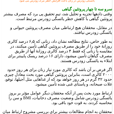
یائسگی زودرس در زنان باعث افزایش خطر مرگ زودرس می شود
سرو سه تا چهار پروتئین گیاهی
وقتی داده‎ها تجزیه و تحلیل شد، تیم تحقیق پی برد که مصرف بیشتر
پروتئین گیاهی با کاهش خطر یائسگی زودرس مرتبط است.
در مقابل، محققان هیچ ارتباطی میان مصرف پروتئین حیوانی و
یائسگی زودرس نیافتند.
به طور خاص، نتایج مطالعه نشان داد، زنانی که ۶٫۵ درصد کالری
روزانۀ خود را از طریق مصرف پروتئین گیاهی تأمین می‎کنند، در
مقایسه با زنانی که فقط ۴ درصد کالری روزانۀ آنها از طریق
مصرف گیاهان تأمین می‎شود، دارای ۱۶ درصد ریسک پایین‎تر برای
ابتلاء به یائسگی زودرس هستند.
اگر فرض بر آن باشد که کالری مورد نیاز زنان برای هر روز حدود
۲۰۰۰ کالری است، بنابراین پروتئین گیاهی مورد بحث معادل چیزی
حدود ۳۲ گرم در هر روز خواهد بود که از غذاهایی مثل آجیل‎ها، توفو،
غلات صبحانه، و پاستای غنی شده تأمین می‎شود.
ارتباط مورد بحث پس از آنکه محققان دیگر عوامل مؤثر بر بروز
یائسگی زودرس شامل وضعیت مصرف دخانیات، BMI و سن را
محاسبه کردند، به قوت خود باقی بود.
محققان به انجام مطالعات بیشتر برای بررسی مشروح ارتباط میان