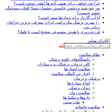
چرا عذرخواهی برای بعضی آدم ها اینقدر سخت است؟
نور خورشید و دشمن خاموش چشمان شما؛ آفتاب سوختگی
چشم چیست؟
آیا آب گازدار برای دندان‌ها مضر است؟
۱۰ بهترین پزشک پیکرتراشی ایران؛ معرفی برترین جراحان
زیبایی بدن
فرزندپروری با هوش مصنوعی صحیح است یا غلط؟
نظام سلامت
دانشگاه‌های علوم پزشکی
کادر درمان، پزشکان و پرستاران
سلامت استان‌ها
اخبار بین المللی سلامت
پزشکی و درمان
انواع بیماری‌ها
دندان پزشکی
سلامت روان
داروها و مکمل‌ها
طب سنتی
سلامت خانواده
سلامت زنان، زایمان و بارداری