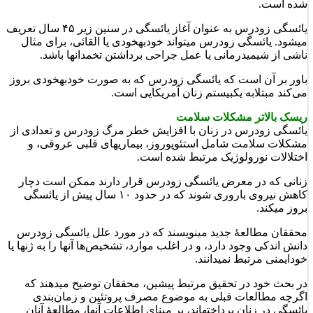
شده است.
یائسگی زودرس به عنوان آغاز یائسگی در سنین زیر ۴۵ سال تعریف
می‎شود. یائسگی زودرس می‎تواند خودبه‎خودی یا القائی، برای مثال
ناشی از شیمی‎درمانی یا عمل جراحی برداشتن تخمدان‎ها باشد.
باور بر آن است که یائسگی زودرس که به صورت خودبه‎خودی بروز
می‌کند مبتلابه یک‎بیستم زنان آمریکایی است.
ریسک بالاتر مشکلات سلامت
یائسگی زودرس در زنان با افزایش خطر مرگ زودرس و تعدادی از
مشکلات سلامت شامل استئوپوروز، بیماری‎های قلبی عروقی، و
اختلالات نورولوژیک مرتبط شده است.
زنانی که در معرض یائسگی زودرس قرار دارند ممکن است دچار
کاهش نیروی باروری شوند که در حدود ۱۰ سال پیش از یائسگی
بروز می‎کند.
محققان مطالعۀ جدید می‎نویسند که در مورد علل یائسگی زودرس
دانش اندکی وجود دارد، و در اغلب موارد، تشخیص‌ها آنها را به ژن‎ها یا
خودایمنی مرتبط نمی‎دانند.
در بحث خود در تحقیق مرتبط پیشین، محققان توضیح می‎دهند که
اگرچه مطالعات قبلی به موضوع مصرف پروتئین و زمان‌بندی
یائسگی در زنان پرداخته‎اند، بر مبنای اطلاعات آنها، مطالعۀ آنان