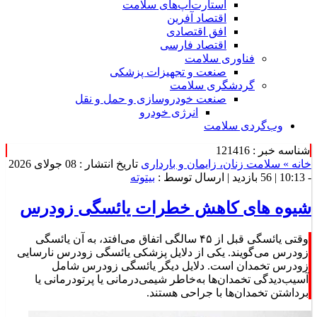
استارت‌آپ‌های سلامت
اقتصاد آفرین
افق اقتصادی
اقتصاد فارسی
فناوری سلامت
صنعت و تجهیزات پزشکی
گردشگری سلامت
صنعت خودروسازی و حمل و نقل
انرژی خودرو
وب‌گردی سلامت
شناسه خبر : 121416
خانه »
سلامت زنان، زایمان و بارداری
تاریخ انتشار : 08 جولای 2026
- 10:13 |
56 بازدید
| ارسال توسط :
بیتوته
شیوه های کاهش خطرات یائسگی زودرس
وقتی یائسگی قبل از ۴۵ سالگی اتفاق می‌افتد، به آن یائسگی
زودرس می‌گویند. یکی از دلایل پزشکی یائسگی زودرس نارسایی
زودرس تخمدان است. دلایل دیگر یائسگی زودرس شامل
آسیب‌دیدگی تخمدان‌ها به‌خاطر شیمی‌درمانی یا پرتودرمانی یا
برداشتن تخمدان‌ها با جراحی هستند.