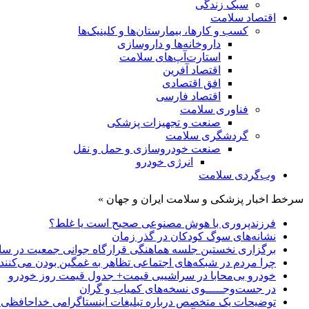
سبک زندگی
اقتصاد سلامت
کسب و کارها، بیمارستان‌ها و کلینیک‌ها
داروخانه‌ها و داروسازی
استارت‌آپ‌های سلامت
اقتصاد آفرین
افق اقتصادی
اقتصاد فارسی
فناوری سلامت
صنعت و تجهیزات پزشکی
گردشگری سلامت
صنعت خودروسازی و حمل و نقل
انرژی خودرو
وب‌گردی سلامت
سرخط اخبار پزشکی و سلامت ایران و جهان »
فرزندپروری با هوش مصنوعی صحیح است یا غلط؟
نشانه‌های سوگ کودکان در گذر زمان
برگزاری نخستین جلسه هماهنگی قرارگاه جوانی جمعیت در س
چرا مردم در شبکه‌های اجتماعی تظاهر به غمگین بودن می‌کنند
خودرو بی‌محابا در سراشیبی قیمت+ جدول قیمت روز خودرو
در جست‌وجـــــوی نسخه‌های کمیاب و گران
توضیحات یک متخصص درباره تبلیغات اینستاگرامی خداحافظی با عینک بعد از ۵۰ سالگی؛