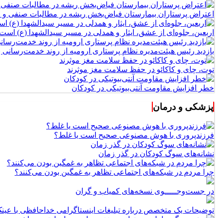
اعتراض پرستاران بیمارستان فیاض‌بخش ریشه در مطالبات صنفی و اج
اربعین، جلوه‌ای از عشق، ایثار و همدلی در مسیر سیدالشهدا (ع) است
بازدید رئیس هیئت‌مدیره نظام پرستاری ارومیه از روند خدمت‌رسانی
توت، چای و کاکائو در حفظ سلامت مغز موثرند
خطر افزایش مقاومت آنتی‌بیوتیکی در کودکان
پزشکی و درمان
فرزندپروری با هوش مصنوعی صحیح است یا غلط؟
نشانه‌های سوگ کودکان در گذر زمان
چرا مردم در شبکه‌های اجتماعی تظاهر به غمگین بودن می‌کنند؟
در جست‌وجـــــوی نسخه‌های کمیاب و گران
توضیحات یک متخصص درباره تبلیغات اینستاگرامی خداحافظی با عینک بعد از ۵۰ سالگی؛ واقعیت