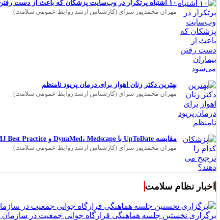
۱۰ اشتباه پرتکرار در وب‌سایت پزشکان که باعث از دست رفتن بیماران می‌شود
مهران محمدپور سرای (کارشناس ارشد روابط عمومی سلامت)
بهترین دکتر زنان اهواز برای درمان پریود نامنظم
مهران محمدپور سرای (کارشناس ارشد روابط عمومی سلامت)
مقایسه UpToDate با DynaMed، Medscape و BMJ Best Practice؛ کدام بهتر است؟
مهران محمدپور سرای (کارشناس ارشد روابط عمومی سلامت)
اخبار نظام سلامت
برگزاری نخستین جلسه هماهنگی قرارگاه جوانی جمعیت در سازمان 