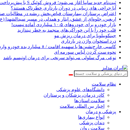
ثبت‌نام جدید سایپا آغاز می‌شود؛ فروش کوئیک S با پیش‌پرداخت ۵۰۰ میلیونی
آیا جراحی های زیبایی در دوران بارداری خطرناک هستند؟
اعتراض پرستاران بیمارستان فیاض‌بخش ریشه در مطالبات صنف
اربعین، جلوه‌ای از عشق، ایثار و همدلی در مسیر سیدالشهدا (ع
بازار خودرو برای خودروهای ۵-۱۰ میلیاردی آماده نیست!
قلب خود را با این خوراکی‌های منجمد به خطر نیندازید
جینکوبیلوبا برای درمان ریزش مو
درد استخوان واژن در بارداری
کاسبی خارج‌نشین‌ها با سهمیه اقامت / ۸ میلیارد بده خودرو وارد کن!
نحوه ست کردن لباس سورمه ای
نوعی مرگ سلولی می‌تواند سرنخی برای درمان اوتیسم باشد
نظام سلامت
دانشگاه‌های علوم پزشکی
کادر درمان، پزشکان و پرستاران
سلامت استان‌ها
اخبار بین المللی سلامت
پزشکی و درمان
انواع بیماری‌ها
دندان پزشکی
سلامت روان