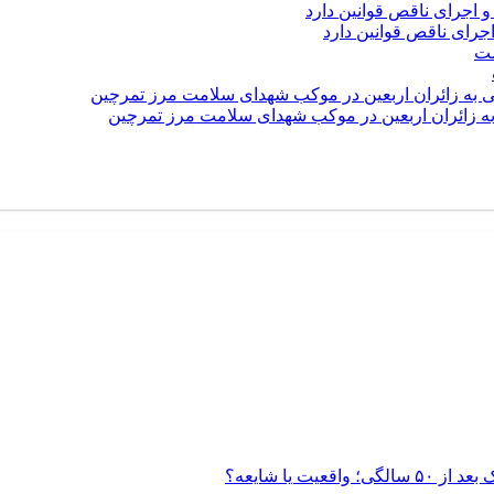
رای ناقص قوانین دارد
 به زائران اربعین در موکب شهدای سلامت مرز تمرچین
 یا شایعه؟