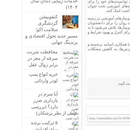
خدمات زیبایی دندان سال
 توانمندی‌های خود را برای
وره‌های آموزشی تحت عنوان
۱۴۰۴)
داشت کمک کنند.
کنفوبیشن
بینارهای آموزشی در زمینه
 روان را برای دانشجویان
گردشگری
ینارها، تلاش می‌شود تا به
سلامت اکو؛
رای کنترل و بهبود شرایط و
مسیر جدید تحول اقتصادی و
برندینگ جهانی
ا همکاری اساتید برجسته و
وزش‌ها، به کاهش مشکلات
محافظت شربت
سرفه از مغز در
برابر زوال عقل
خرید انواع پمپ
لودر وارداتی
ت کنید.
آیا سرم در
بارداری ضرر
دارد؟ (بررسی
علمی از نظر پزشکان)
https://iranmedlabs.com/?p=96769
۵ ترکیب برنده
برای افزایش