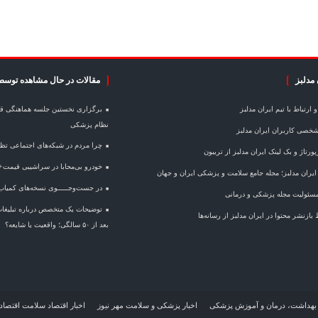
 مدلبز
مقالات در حال مشاهده توسط
ارتباط با تیم ایران مدلبز
برگزاری نخستین جلسه هماهنگی قر
نظام پزشکی
خصی کاربران ایران مدلبز
چرا مردم در شبکه‌های اجتماعی تظا
ورتاژ و بک لینک ایران مدلبز از تریبون
خودرو بی‌محابا در سراشیبی قیمت
 ایران مدلبز؛ مجله جامع سلامت و پزشکی ایران و جهان
در جست‌وجـــــوی نسخه‌های کمیاب
ئولیت مجله پزشکی و درمانی
توضیحات یک متخصص درباره تبلیغات
ازنشر محتوا در ایران مدلبز از رسانه‌ها
بعد از ۵۰ سالگی؛ واقعیت یا شایعه؟
بهداشت، درمان و آموزش پزشکی
اخبار پزشکی و سلامت مهر نیوز
اخبار اقتصاد سلامت اقتصاد 