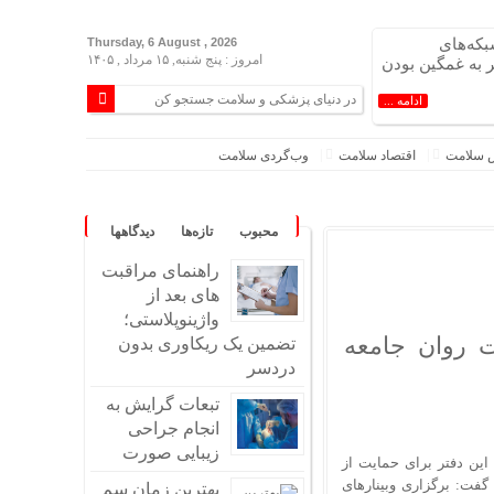
بکه‌های
Thursday, 6 August , 2026
امروز : پنج شنبه, ۱۵ مرداد , ۱۴۰۵
 به غمگین بودن
ادامه ...
 سلامت
اقتصاد سلامت
وب‌گردی سلامت
محبوب
تازه‌ها
دیدگاهها
راهنمای مراقبت
های بعد از
واژینوپلاستی؛
ت روان جامعه
تضمین یک ریکاوری بدون
دردسر
تبعات گرایش به
انجام جراحی
زیبایی صورت
این دفتر برای حمایت از
گفت: برگزاری وبینارهای
بهترین زمان سم