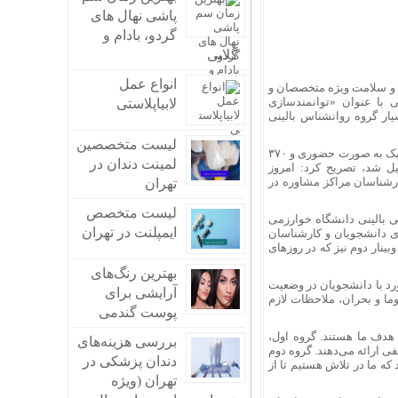
پاشی نهال های
گردو، بادام و
گلابی
انواع عمل
ه و سلامت ویژه متخصصان و
با عنوان «توانمندسازی
شهدای سلامت مرز تمرچین
لابیاپلاستی
ار گروه روانشناس بالینی
لیست متخصصین
وی با بیان اینکه این نشست با ۴۱ نفر از کارشناسان مراکز مشاوره دانشگاه‌های منطقه یک به صورت حضوری و ۳۷۰
لمینت دندان در
ل شد، تصریح کرد: امروز
رشناسان مراکز مشاوره در
تهران
لیست متخصص
ی بالینی دانشگاه خوارزمی
ایمپلنت در تهران
ا برای دانشجویان و کارشناسان
داشتند؛ در وبینار دوم نیز که در روزهای
بهترین رنگ‌های
رد با دانشجویان در وضعیت
آرایشی برای
ما و بحران، ملاحظات لازم
پوست گندمی
هدف ما هستند. گروه اول،
بررسی هزینه‌های
 ارائه می‌دهند. گروه دوم
دندان پزشکی در
 ما در تلاش هستیم تا از
تهران (ویژه