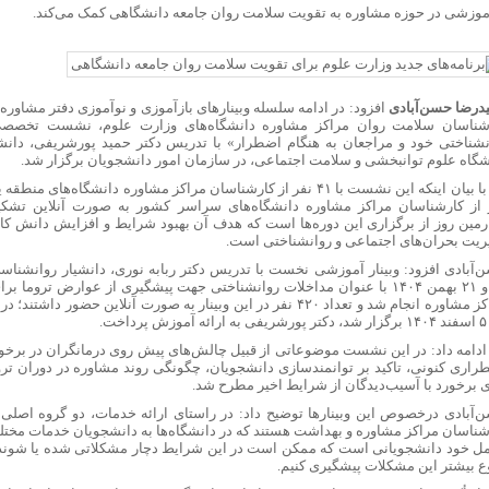
بیلوبا برای درمان ریزش مو
موزشی در حوزه مشاوره به تقویت سلامت روان جامعه دانشگاهی کمک می‌کند.
ستخوان واژن در بارداری
رج‌نشین‌ها با سهمیه اقامت / ۸ میلیارد بده خودرو وارد کن!
 ست کردن لباس سورمه ای
 مرگ سلولی می‌تواند سرنخی برای درمان اوتیسم باشد
درضا حسن‌آبادی
افزود: در ادامه سلسله وبینارهای بازآموزی و نوآموزی دفتر مشاور
شناسان سلامت روان مراکز مشاوره دانشگاه‌های وزارت علوم، نشست تخصصی 
د رئیس هیئت‌مدیره نظام پرستاری ارومیه از روند خدمت‌رسانی به زائران اربعین در موکب 
نشناختی خود و مراجعان به هنگام اضطرار» با تدریس دکتر حمید پورشریفی، دانشی
مسیر توقف‌ناپذیری سلول‌های سرطانی با شناسایی یک پروتئین
شگاه علوم توانبخشی و سلامت اجتماعی، در سازمان امور دانشجویان برگزار شد.
 از کارشناسان مراکز مشاوره دانشگاه‌های سراسر کشور به صورت آنلاین تشکی
رمین روز از برگزاری این دوره‌ها است که هدف آن بهبود شرایط و افزایش دانش کا
ریت بحران‌های اجتماعی و روانشناختی است.
‌آبادی افزود: وبینار آموزشی نخست با تدریس دکتر ربابه نوری، دانشیار روانشناس
۱۹ و ۲۱ بهمن ۱۴۰۴ با عنوان مداخلات روانشناختی جهت پیشگیری از عوارض تروم
مراکز مشاوره انجام شد و تعداد ۴۲۰ نفر در این وبینار به صورت آنلاین حضور 
ادامه داد: در این نشست موضوعاتی از قبیل چالش‌های پیش روی درمانگران در برخو
راری کنونی، تاکید بر توانمندسازی دانشجویان، چگونگی روند مشاوره در دوران ترو
ی برخورد با آسیب‌دیدگان از شرایط اخیر مطرح شد.
‌آبادی درخصوص این وبینارها توضیح داد: در راستای ارائه خدمات، دو گروه اصلی 
شناسان مراکز مشاوره و بهداشت هستند که در دانشگاه‌ها به دانشجویان خدمات مختلفی
ل خود دانشجویانی است که ممکن است در این شرایط دچار مشکلاتی شده یا شوند که
ع بیشتر این مشکلات پیشگیری کنیم.