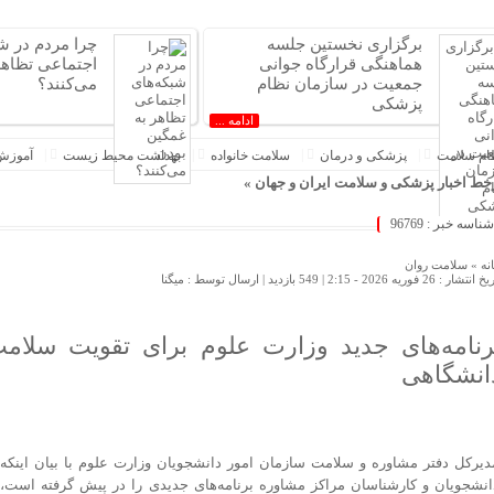
برگزاری نخستین جلسه
چرا مردم در ش
هماهنگی قرارگاه جوانی
اجتماعی تظاهر
جمعیت در سازمان نظام
می‌کنند؟
پزشکی
ادامه ...
ام سلامت
پزشکی و درمان
سلامت خانواده
بهداشت محیط زیست
آموزش
ط اخبار پزشکی و سلامت ایران و جهان »
اری نخستین جلسه هماهنگی قرارگاه جوانی جمعیت در سازمان نظام پزشکی
شناسه خبر : 96769
ردم در شبکه‌های اجتماعی تظاهر به غمگین بودن می‌کنند؟
نه »
سلامت روان
و بی‌محابا در سراشیبی قیمت+ جدول قیمت روز خودرو
 انتشار : 26 فوریه 2026 - 2:15 |
549 بازدید
| ارسال توسط :
میگنا
ست‌وجـــــوی نسخه‌های کمیاب و گران
ت یک متخصص درباره تبلیغات اینستاگرامی خداحافظی با عینک بعد از ۵۰ سالگی؛ واقعیت یا شایعه؟
رنامه‌های جدید وزارت علوم برای تقویت سلام
 جدید سایپا آغاز می‌شود؛ فروش کوئیک S با پیش‌پرداخت ۵۰۰ میلیونی
راحی های زیبایی در دوران بارداری خطرناک هستند؟
انشگاهی
اض پرستاران بیمارستان فیاض‌بخش ریشه در مطالبات صنفی و اجرای ناقص قوانین دارد
ن، جلوه‌ای از عشق، ایثار و همدلی در مسیر سیدالشهدا (ع) است
رو برای خودروهای ۵-۱۰ میلیاردی آماده نیست!
دیرکل دفتر مشاوره و سلامت سازمان امور دانشجویان وزارت علوم با بیان اینکه 
ود را با این خوراکی‌های منجمد به خطر نیندازید
انشجویان و کارشناسان مراکز مشاوره برنامه‌های جدیدی را در پیش گرفته است، 