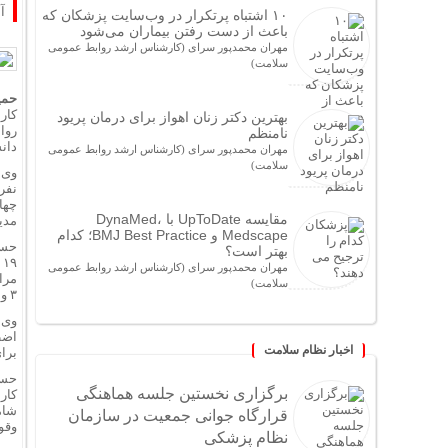
جینکو
آ
۱۰ اشتباه پرتکرار در وب‌سایت پزشکان که
درد ا
باعث از دست رفتن بیماران می‌شود
کاسبی خا
مهران محمدپور سرای (کارشناس ارشد روابط عمومی
سلامت)
نحوه
نوعی
حمی
کار
بازدی
بهترین دکتر زنان اهواز برای درمان پریود
روا
نامنظم
کشف 
دان
مهران محمدپور سرای (کارشناس ارشد روابط عمومی
سلامت)
نفر
چها
مقایسه UpToDate با DynaMed،
مدی
Medscape و BMJ Best Practice؛ کدام
حسن
بهتر است؟
مهران محمدپور سرای (کارشناس ارشد روابط عمومی
سلامت)
۳ و ۵ اسفند ۱۴۰۴ برگزار شد، دکتر پورشریفی به ارائه آموزش پرداخت.
وی 
اضط
اخبار نظام سلامت
برا
حسن
برگزاری نخستین جلسه هماهنگی
کار
شام
قرارگاه جوانی جمعیت در سازمان
وقو
نظام پزشکی