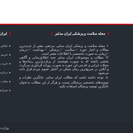
مجله سلامت و پزشکی ایران مدلبز
ایران
⚕️ مجله سلامت و پزشکی ایران مدلبز، مرجعی معتبر از جدیدترین
تماس و 
مقالات و اخبار حوزه ✅سلامت ✅پزشکی ✅بهداشت ✅درمان
✅زیبایی به صورت تخصصی با اطلاعات معتبر است.
حریم ش
💡 مطالب و موضوعات ایران مدلبز جنبه اطلاع‌رسانی و آگاهی
بخشی داشته که به صورت هوشمند از پربازدیدترین رسانه‌ها و
خرید رپ
مجلات ایرانی و خارجی این حوزه به صورت روزانه گردآوری می‌گردد
و آنلاین در سریع‌ترین زمان ممکن در اختیار عموم مردم قرار داده
درباره
می‌شود.
⚠️ توجه داشته باشید که مطالب ایران مدلبز، جایگزین نظرات و
سلب مس
توصیه‌های تخصصی پزشکان نیست و هرگز از این مطالب به‌عنوان
جایگزین توصیه پزشکان استفاده نکنید.
شرایط ب
وزارت 