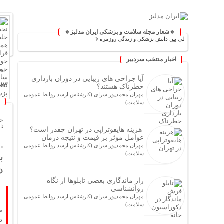
🔹شعار مجله سلامت و پزشکی ایران مدلبز🔹
 مدلبز؛ پلی بین دانش پزشکی و زندگی روزمره ⚕️
اخبار منتخب سردبیر
نظ
آیا جراحی های زیبایی در دوران بارداری
سرخ
خطرناک هستند؟
مهران محمدپور سرای (کارشناس ارشد روابط عمومی
برگز
سلامت)
چرا م
خا
خودر
تاریخ
هزینه هایفوتراپی در تهران چقدر است؟
در ج
عوامل موثر بر قیمت و نتیجه درمان
توضیحا
مهران محمدپور سرای (کارشناس ارشد روابط عمومی
سلامت)
ب
ثبت‌نام
آیا ج
د
اعتر
راز ماندگاری بعضی تابلوها از نگاه
روانشناسی
اربعی
مهران محمدپور سرای (کارشناس ارشد روابط عمومی
بازار خود
سلامت)
م
قلب خ
د