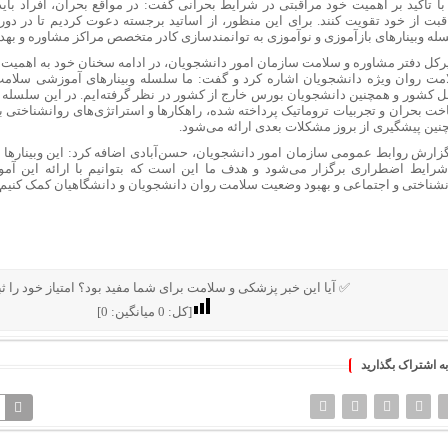
با تأکید بر اهمیت خود مراقبتی در شرایط بحرانی گفت: در مواقع بحران، افراد باید
قبت از خود تقویت کنند. برای این منظور، از اساتید برجسته دعوت کردیم تا در د
له وبینارهای بازآموزی و نوآموزی به توانمندسازی کادر متخصص مراکز مشاوره و به
رکل دفتر مشاوره و سلامت سازمان امور دانشجویان، در ادامه سخنان خود به اهمیت و
مت روان ویژه دانشجویان اشاره کرد و گفت: ما سلسله وبینارهای آموزشی سلامت
ل کشور و همچنین دانشجویان بورس خارج از کشور در نظر گرفته‌ایم. در این سلسله وب
خت بحران و تجربیات تروماتیک پرداخته شده، راهکارها و استراتژی‌های روانشناختی ب
نین پیشگیری از بروز مشکلات بعدی ارائه می‌شود.
گزارش روابط عمومی سازمان امور دانشجویان، حسن‌آبادی اضافه کرد: این وبینارها ب
شرایط اضطراری برگزار می‌شود و هدف ما این است که بتوانیم با ارائه این آم
نشناختی و اجتماعی و بهبود وضعیت سلامت روان دانشجویان و دانشگاهیان کمک کنیم.
✅ آیا این خبر پزشکی و سلامت برای شما مفید بود؟ امتیاز خود را ثب
[کل:
0
میانگین:
0
]
به اشتراک بگذارید