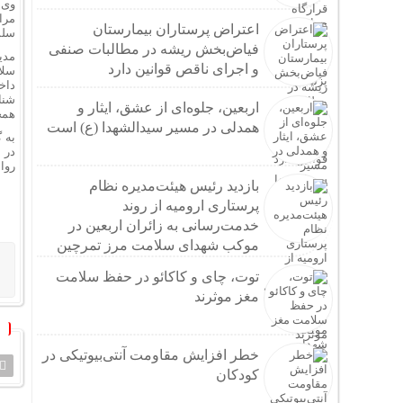
وی 
مرا
اعتراض پرستاران بیمارستان
سلس
فیاض‌بخش ریشه در مطالبات صنفی
مدی
و اجرای ناقص قوانین دارد
سلا
داخ
شنا
اربعین، جلوه‌ای از عشق، ایثار و
همچ
همدلی در مسیر سیدالشهدا (ع) است
به 
در 
روا
بازدید رئیس هیئت‌مدیره نظام
پرستاری ارومیه از روند
خدمت‌رسانی به زائران اربعین در
موکب شهدای سلامت مرز تمرچین
توت، چای و کاکائو در حفظ سلامت
مغز موثرند
خطر افزایش مقاومت آنتی‌بیوتیکی در
کودکان