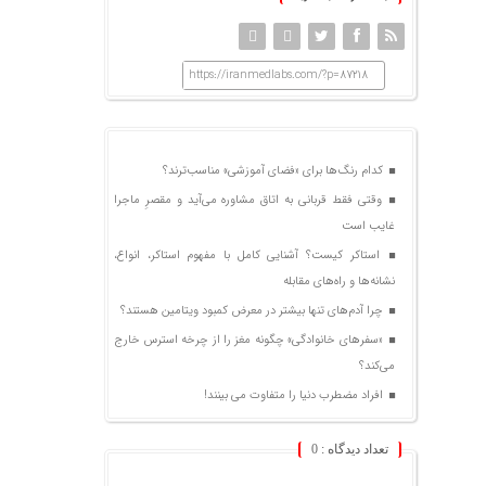
https://iranmedlabs.com/?p=87218
کدام رنگ‌ها برای «فضای آموزشی» مناسب‌ترند؟
وقتی فقط قربانی به اتاق مشاوره می‌آید و مقصرِ ماجرا
غایب است
استاکر کیست؟ آشنایی کامل با مفهوم استاکر، انواع،
نشانه‌ها و راه‌های مقابله
چرا آدم‌های تنها بیشتر در معرض کمبود ویتامین هستند؟
«سفرهای خانوادگی» چگونه مغز را از چرخه استرس خارج
می‌کند؟
افراد مضطرب دنیا را متفاوت می بینند!
تعداد دیدگاه :
0