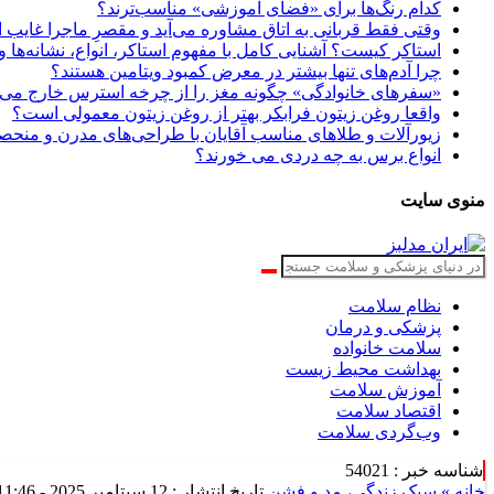
کدام رنگ‌ها برای «فضای آموزشی» مناسب‌ترند؟
وقتی فقط قربانی به اتاق مشاوره می‌آید و مقصرِ ماجرا غایب
استاکر کیست؟ آشنایی کامل با مفهوم استاکر، انواع، نشانه‌ها و 
چرا آدم‌های تنها بیشتر در معرض کمبود ویتامین هستند؟
«سفرهای خانوادگی» چگونه مغز را از چرخه استرس خارج می‌
واقعا روغن زیتون فرابکر بهتر از روغن زیتون معمولی است؟
زیورآلات و طلاهای مناسب آقایان با طراحی‌های مدرن و منحصر
انواع برس به چه دردی می خورند؟
منوی سایت
نظام سلامت
پزشکی و درمان
سلامت خانواده
بهداشت محیط زیست
آموزش سلامت
اقتصاد سلامت
وب‌گردی سلامت
شناسه خبر : 54021
خانه »
سبک زندگی، مد و فشن
تاریخ انتشار : 12 سپتامبر 2025 - 11:46 |