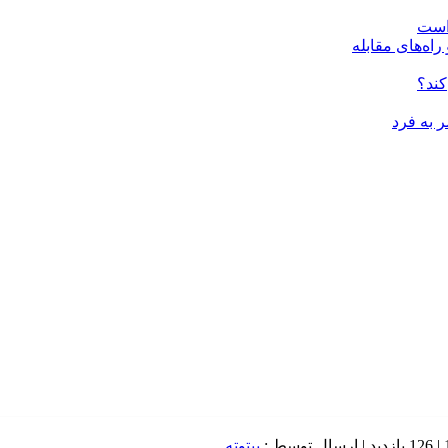
 است
راه‌های مقابله
کند؟
 به فرد
126 بازدید
| ارسال توسط :
بیتوته