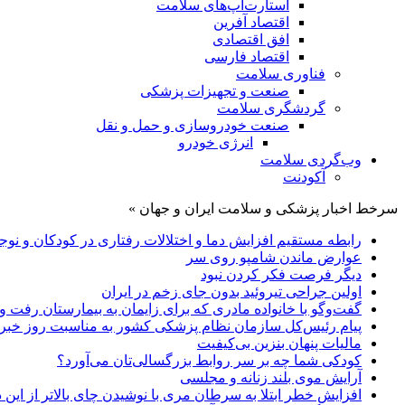
استارت‌آپ‌های سلامت
اقتصاد آفرین
افق اقتصادی
اقتصاد فارسی
فناوری سلامت
صنعت و تجهیزات پزشکی
گردشگری سلامت
صنعت خودروسازی و حمل و نقل
انرژی خودرو
وب‌گردی سلامت
آکودنت
سرخط اخبار پزشکی و سلامت ایران و جهان »
رابطه مستقیم افزایش دما و اختلالات رفتاری در کودکان و نوجو
عوارض ماندن شامپو روی سر
دیگر فرصت فکر کردن نبود
اولین جراحی تیروئید بدون جای زخم در ایران
گفت‌وگو با خانواده مادری که برای زایمان به بیمارستان رفت و ز
پیام رئیس‌کل سازمان نظام پزشکی کشور به مناسبت روز خبرن
مالیات پنهان بنزین بی‌کیفیت
کودکی شما چه بر سر روابط بزرگسالی‌تان می‌آورد؟
آرایش موی بلند زنانه و مجلسی
افزایش خطر ابتلا به سرطان مری با نوشیدن چای بالاتر از این د