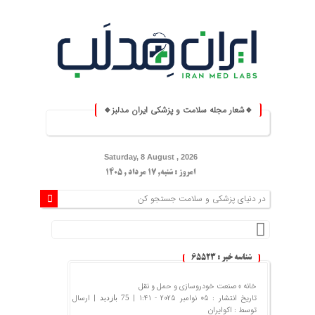
🔹شعار مجله سلامت و پزشکی ایران مدلبز🔹
⚕️ ایران مدلبز؛ پلی بین دانش پز
Saturday, 8 August , 2026
امروز : شنبه, ۱۷ مرداد , ۱۴۰۵
شناسه خبر : 65523
خانه »
صنعت خودروسازی و حمل و نقل
تاریخ انتشار : 05 نوامبر 2025 - 1:41 |
| ارسال
75 بازدید
توسط :
اکوایران