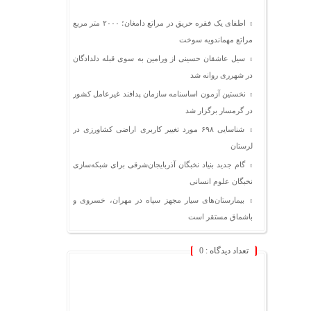
اطفای یک فقره حریق در مراتع دامغان؛ ۲۰۰۰ متر مربع
مراتع مهماندویه سوخت
سیل عاشقان حسینی از ورامین به سوی قبله دلدادگان
در شهرری روانه شد
نخستین آزمون اساسنامه سازمان پدافند غیرعامل کشور
در گرمسار برگزار شد
شناسایی ۶۹۸ مورد تغییر کاربری اراضی کشاورزی در
لرستان
گام جدید بنیاد نخبگان آذربایجان‌شرقی برای شبکه‌سازی
نخبگان علوم انسانی
بیمارستان‌های سیار مجهز سپاه در مهران، خسروی و
باشماق مستقر است
تعداد دیدگاه :
0