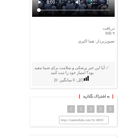
دریافت
۹ MB
تصویربردار: هما اکبری
✅ آیا این خبر پزشکی و سلامت برای شما مفید
بود؟ امتیاز خود را ثبت کنید.
[کل:
0
میانگین:
0
]
به اشتراک بگذارید
https://iranmedlabs.com/?p=48591