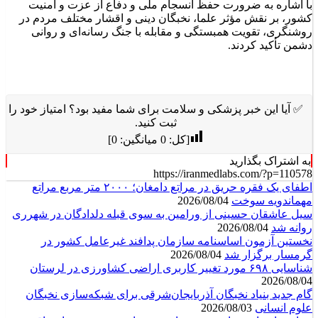
با اشاره به ضرورت حفظ انسجام ملی و دفاع از عزت و امنیت
کشور، بر نقش مؤثر علما، نخبگان دینی و اقشار مختلف مردم در
روشنگری، تقویت همبستگی و مقابله با جنگ رسانه‌ای و روانی
دشمن تأکید کردند.
✅ آیا این خبر پزشکی و سلامت برای شما مفید بود؟ امتیاز خود را
ثبت کنید.
[کل:
0
میانگین:
0
]
به اشتراک بگذارید
https://iranmedlabs.com/?p=110578
اطفای یک فقره حریق در مراتع دامغان؛ ۲۰۰۰ متر مربع مراتع
مهماندویه سوخت
2026/08/04
سیل عاشقان حسینی از ورامین به سوی قبله دلدادگان در شهرری
روانه شد
2026/08/04
نخستین آزمون اساسنامه سازمان پدافند غیرعامل کشور در
گرمسار برگزار شد
2026/08/04
شناسایی ۶۹۸ مورد تغییر کاربری اراضی کشاورزی در لرستان
2026/08/04
گام جدید بنیاد نخبگان آذربایجان‌شرقی برای شبکه‌سازی نخبگان
علوم انسانی
2026/08/03