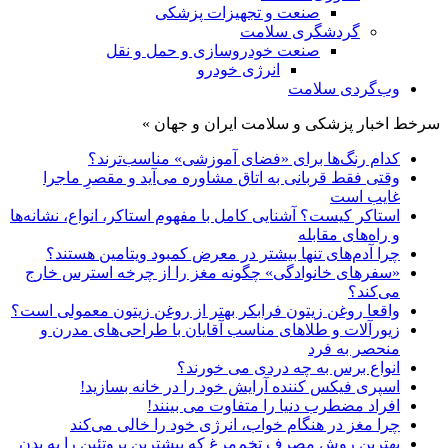
صنعت و تجهیزات پزشکی
گردشگری سلامت
صنعت خودروسازی و حمل و نقل
انرژی خودرو
وب‌گردی سلامت
سرخط اخبار پزشکی و سلامت ایران و جهان »
کدام رنگ‌ها برای «فضای آموزشی» مناسب‌ترند؟
وقتی فقط قربانی به اتاق مشاوره می‌آید و مقصرِ ماجرا
غایب است
استاکر کیست؟ آشنایی کامل با مفهوم استاکر، انواع، نشانه‌ها
و راه‌های مقابله
چرا آدم‌های تنها بیشتر در معرض کمبود ویتامین هستند؟
«سفرهای خانوادگی» چگونه مغز را از چرخه استرس خارج
می‌کند؟
واقعا روغن زیتون فرابکر بهتر از روغن زیتون معمولی است؟
زیورآلات و طلاهای مناسب آقایان با طراحی‌های مدرن و
منحصر به فرد
انواع برس به چه دردی می خورند؟
اسپری فیکس کننده آرایش خود را در خانه بسازید!
افراد مضطرب دنیا را متفاوت می بینند!
چرا مغز در هنگام خواب، انرژی خود را خالی می‌کند
بهترین روش مصرف تخم‌مرغ که بیشترین پروتئین را به بدن