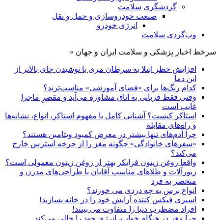
گردشگری سلامت
صنعت خودروسازی و حمل و نقل
انرژی خودرو
وب‌گردی سلامت
سرخط اخبار پزشکی و سلامت ایران و جهان »
افزایش خطر ابتلا به سرطان مری با نوشیدن چای بالاتر از
این دما
کدام رنگ‌ها برای «فضای آموزشی» مناسب‌ترند؟
وقتی فقط قربانی به اتاق مشاوره می‌آید و مقصرِ ماجرا
غایب است
استاکر کیست؟ آشنایی کامل با مفهوم استاکر، انواع، نشانه‌ها
و راه‌های مقابله
چرا آدم‌های تنها بیشتر در معرض کمبود ویتامین هستند؟
«سفرهای خانوادگی» چگونه مغز را از چرخه استرس خارج
می‌کند؟
واقعا روغن زیتون فرابکر بهتر از روغن زیتون معمولی است؟
زیورآلات و طلاهای مناسب آقایان با طراحی‌های مدرن و
منحصر به فرد
انواع برس به چه دردی می خورند؟
اسپری فیکس کننده آرایش خود را در خانه بسازید!
افراد مضطرب دنیا را متفاوت می بینند!
چرا مغز در هنگام خواب، انرژی خود را خالی می‌کند