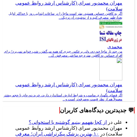
مهران محمدپور سرای (کارشناس ارشد روابط عمومی
سلامت)
اگر به کافئین حساس هستید، بهتر است ماچا را در ساعات ابتدایی روز یا حداکثر اوایل
بعدازظهر مصرف کنید و از نوشیدن آن نزدیک...
محمدی
من چند بار ماچا خوردم، ولی برعکس چیزی که همه می‌گفتن، شب خوابم نمی‌برد! برای
افراد حساس به کافئین بهتره چه ساعتی مصرفش ک...
مهران محمدپور سرای (کارشناس ارشد روابط عمومی
سلامت)
اگر فضای نگهداری مناسب و شرایط انبارش استاندارد دارید، خرید دوره‌ای با حجم بیشتر
معمولاً هم از نظر قیمت به‌صرفه‌تر است و...
💬 جدیدترین دیدگاه‌های کاربران
علی
در
از کجا بفهمم بینیم گوشتیه یا استخوانی؟
مهران محمدپور سرای (کارشناس ارشد روابط عمومی
سلامت)
در
۱۰ بهترین پزشک پیکرتراشی ایران؛ معرفی