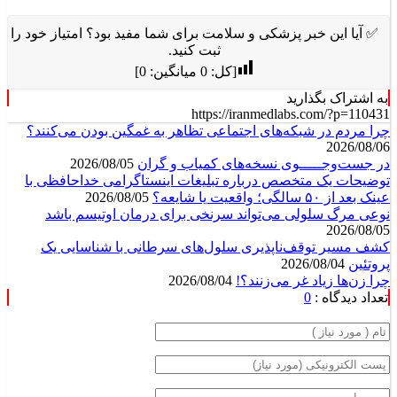
✅ آیا این خبر پزشکی و سلامت برای شما مفید بود؟ امتیاز خود را
ثبت کنید.
[کل:
0
میانگین:
0
]
به اشتراک بگذارید
https://iranmedlabs.com/?p=110431
چرا مردم در شبکه‌های اجتماعی تظاهر به غمگین بودن می‌کنند؟
2026/08/06
در جست‌وجـــــوی نسخه‌های کمیاب و گران
2026/08/05
توضیحات یک متخصص درباره تبلیغات اینستاگرامی خداحافظی با
عینک بعد از ۵۰ سالگی؛ واقعیت یا شایعه؟
2026/08/05
نوعی مرگ سلولی می‌تواند سرنخی برای درمان اوتیسم باشد
2026/08/05
کشف مسیر توقف‌ناپذیری سلول‌های سرطانی با شناسایی یک
پروتئین
2026/08/04
چرا زن‌ها زیاد غر می‌زنند؟!
2026/08/04
تعداد دیدگاه :
0