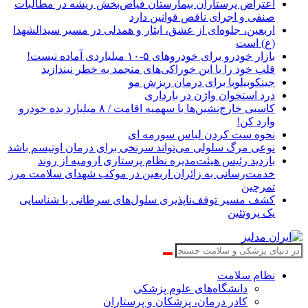
اعتراض پرستاران بیمارستان فیاض‌بخش ریشه در مطالبات
صنفی و اجرای ناقص قوانین دارد
اربعین، جلوه‌ای از عشق، ایثار و همدلی در مسیر سیدالشهدا
(ع) است
بازار خودرو برای خودروهای ۵-۱۰ میلیاردی آماده نیست!
قلب خود را با این خوراکی‌های منجمد به خطر نیندازید
جینکوبیلوبا برای درمان ریزش مو
درد استخوان واژن در بارداری
کاسبی خارج‌نشین‌ها با سهمیه اقامت / ۸ میلیارد بده خودرو
وارد کن!
نحوه ست کردن لباس سورمه ای
نوعی مرگ سلولی می‌تواند سرنخی برای درمان اوتیسم باشد
بازدید رئیس هیئت‌مدیره نظام پرستاری ارومیه از روند
خدمت‌رسانی به زائران اربعین در موکب شهدای سلامت مرز
تمرچین
کشف مسیر توقف‌ناپذیری سلول‌های سرطانی با شناسایی
یک پروتئین
نظام سلامت
دانشگاه‌های علوم پزشکی
کادر درمان، پزشکان و پرستاران