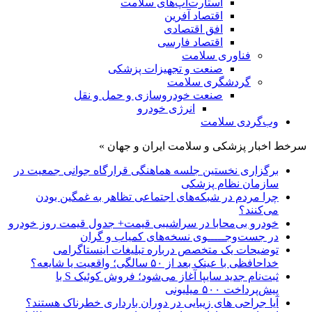
استارت‌آپ‌های سلامت
اقتصاد آفرین
افق اقتصادی
اقتصاد فارسی
فناوری سلامت
صنعت و تجهیزات پزشکی
گردشگری سلامت
صنعت خودروسازی و حمل و نقل
انرژی خودرو
وب‌گردی سلامت
سرخط اخبار پزشکی و سلامت ایران و جهان »
برگزاری نخستین جلسه هماهنگی قرارگاه جوانی جمعیت در
سازمان نظام پزشکی
چرا مردم در شبکه‌های اجتماعی تظاهر به غمگین بودن
می‌کنند؟
خودرو بی‌محابا در سراشیبی قیمت+ جدول قیمت روز خودرو
در جست‌وجـــــوی نسخه‌های کمیاب و گران
توضیحات یک متخصص درباره تبلیغات اینستاگرامی
خداحافظی با عینک بعد از ۵۰ سالگی؛ واقعیت یا شایعه؟
ثبت‌نام جدید سایپا آغاز می‌شود؛ فروش کوئیک S با
پیش‌پرداخت ۵۰۰ میلیونی
آیا جراحی های زیبایی در دوران بارداری خطرناک هستند؟