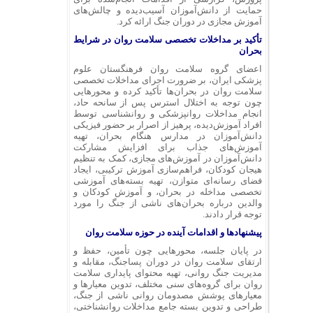
حمایت از دانش‌آموزان آسیب‌دیده و چالش‌های
آموزش مجازی در دوران جنگ ارائه کرد.
تأکید بر مداخلات تخصصی سلامت روان در شرایط
بحران
اعضای گروه سلامت روان فرهنگستان علوم
پزشکی ایران، بر ضرورت اجرای مداخلات تخصصی
سلامت روان در بحران‌ها تأکید کرده و محورهایی
چون توجه به اختلال استرس پس از سانحه حاد،
انجام مداخلات روانپزشکی و روانشناسی توسط
افراد آموزش‌دیده، پرهیز از اصرار بر حضور فیزیکی
دانش‌آموزان در مدارس هنگام بحران، تهیه
آموزش‌های جذاب برای افزایش مشارکت
دانش‌آموزان در آموزش‌های مجازی، کمک به تنظیم
هیجان کودکان، فراهم‌سازی آموزش ترکیبی، ایجاد
فضای رسانه‌ای متوازن، تهیه بسته‌های آموزشی
تخصصی مداخله در بحران، و آموزش کودکان و
والدین درباره بحران‌های ناشی از جنگ را مورد
توجه قرار دادند.
پیشنهادها و اقدامات آینده در حوزه سلامت روان
در پایان جلسه، محورهایی چون تأمین، حفظ و
ارتقای سلامت روان در دوران پساجنگ، مقابله و
مدیریت جنگ روانی، تهیه محتوای پایداری سلامت
روان برای گروه‌های سنی مختلف، تدوین معیارها و
معیارهای پوشش مصدومان روانی ناشی از جنگ،
طراحی و تدوین بسته جامع مداخلات روانشناختی،