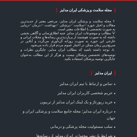
مجله سلامت و پزشکی ایران مدلبز
⚕️ مجله سلامت و پزشکی ایران مدلبز، مرجعی معتبر از جدیدترین
مقالات و اخبار حوزه ✅سلامت ✅پزشکی ✅بهداشت ✅درمان ✅زیبایی
به صورت تخصصی با اطلاعات معتبر است.
💡 مطالب و موضوعات ایران مدلبز جنبه اطلاع‌رسانی و آگاهی بخشی
داشته که به صورت هوشمند از پربازدیدترین رسانه‌ها و مجلات ایرانی و
خارجی این حوزه به صورت روزانه گردآوری می‌گردد و آنلاین در
سریع‌ترین زمان ممکن در اختیار عموم مردم قرار داده می‌شود.
⚠️ توجه داشته باشید که مطالب ایران مدلبز، جایگزین نظرات و
توصیه‌های تخصصی پزشکان نیست و هرگز از این مطالب به‌عنوان
جایگزین توصیه پزشکان استفاده نکنید.
ایران مدلبز
تماس و ارتباط با تیم ایران مدلبز
حریم شخصی کاربران ایران مدلبز
خرید رپورتاژ و بک لینک ایران مدلبز از تریبون
درباره ایران مدلبز؛ مجله جامع سلامت و پزشکی ایران و
جهان
سلب مسئولیت مجله پزشکی و درمانی
شرایط بازنشر محتوا در ایران مدلبز از رسانه‌ها