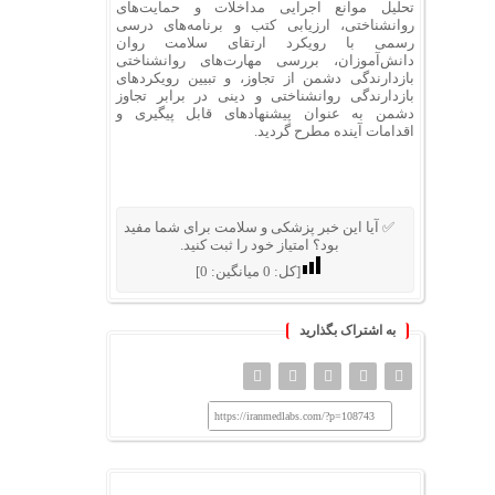
تحلیل موانع اجرایی مداخلات و حمایت‌های
روانشناختی، ارزیابی کتب و برنامه‌های درسی
رسمی با رویکرد ارتقای سلامت روان
دانش‌آموزان، بررسی مهارت‌های روانشناختی
بازدارندگی دشمن از تجاوز، و تبیین رویکردهای
بازدارندگی روانشناختی و دینی در برابر تجاوز
دشمن به عنوان پیشنهادهای قابل پیگیری و
اقدامات آینده مطرح گردید.
✅ آیا این خبر پزشکی و سلامت برای شما مفید
بود؟ امتیاز خود را ثبت کنید.
[کل:
0
میانگین:
0
]
به اشتراک بگذارید
https://iranmedlabs.com/?p=108743