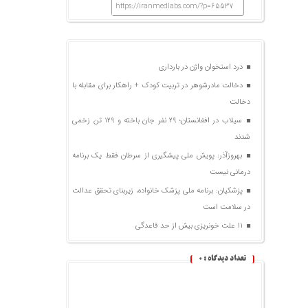
https://iranmedlabs.com/?p=65537
درد استخوان واژن در بارداری
دخالت مادرشوهر در تربیت کودک + راهکار برای مقابله با
دخالت
سیلاب در افغانستان؛ ۲۹ نفر جان باخته و ۱۲۹ تن زخمی
شدند
بهروزآذر: پویش ملی پیشگیری از سرطان فقط یک برنامه
درمانی نیست
پزشکیان: برنامه ملی پزشک خانواده، زیربنای تحقق عدالت
در سلامت است
۱۱ علت خونریزی بیش از حد قاعدگی
تعداد دیدگاه :
0