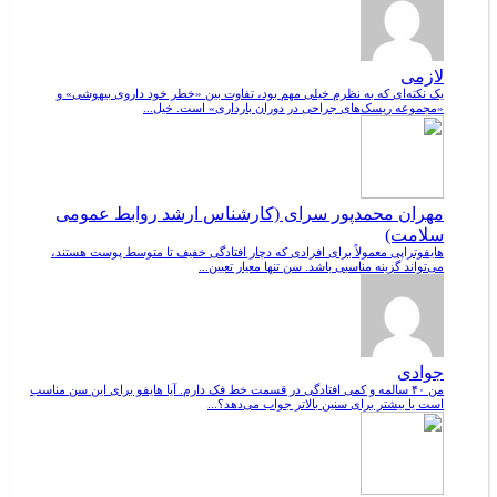
لازمی
یک نکته‌ای که به نظرم خیلی مهم بود، تفاوت بین «خطر خود داروی بیهوشی» و
«مجموعه ریسک‌های جراحی در دوران بارداری» است. خیل...
مهران محمدپور سرای (کارشناس ارشد روابط عمومی
سلامت)
هایفوتراپی معمولاً برای افرادی که دچار افتادگی خفیف تا متوسط پوست هستند،
می‌تواند گزینه مناسبی باشد. سن تنها معیار تعیین...
جوادی
من ۴۰ سالمه و کمی افتادگی در قسمت خط فک دارم. آیا هایفو برای این سن مناسب
است یا بیشتر برای سنین بالاتر جواب می‌دهد؟...