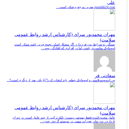
علی
pezeshk24.com بهترین مرجع پزشکی است....
مهران محمدپور سرای (کارشناس ارشد روابط عمومی
سلامت)
بستگی به شرایط بدن فرد دارد. اگر مشکل اصلی تجمع چربی باشد ممکن است
لیپوماتیک مناسب‌تر باشد، اما در افرادی که افتادگی پوس...
سعادتی فر
بین ابدومینوپلاستی و لیپوماتیک چطور باید انتخاب کرد؟ آیا یکی بهتر از دیگری است؟...
مهران محمدپور سرای (کارشناس ارشد روابط عمومی
سلامت)
عامل محدودکننده فقط بیهوشی نیست؛ بلکه ترکیبی از چند عامل است. در دوران
بارداری، بدن مادر تغییرات مهمی در سیستم گردش خون،...