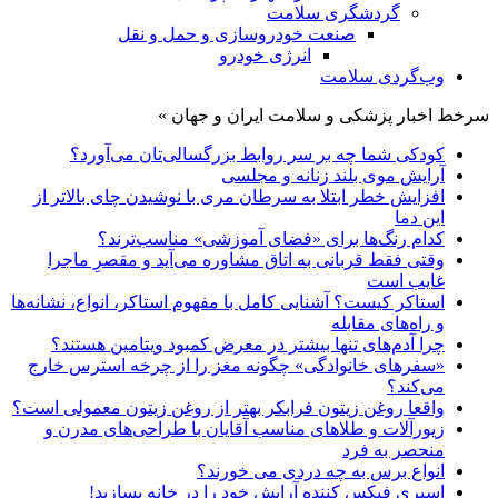
گردشگری سلامت
صنعت خودروسازی و حمل و نقل
انرژی خودرو
وب‌گردی سلامت
سرخط اخبار پزشکی و سلامت ایران و جهان »
کودکی شما چه بر سر روابط بزرگسالی‌تان می‌آورد؟
آرایش موی بلند زنانه و مجلسی
افزایش خطر ابتلا به سرطان مری با نوشیدن چای بالاتر از
این دما
کدام رنگ‌ها برای «فضای آموزشی» مناسب‌ترند؟
وقتی فقط قربانی به اتاق مشاوره می‌آید و مقصرِ ماجرا
غایب است
استاکر کیست؟ آشنایی کامل با مفهوم استاکر، انواع، نشانه‌ها
و راه‌های مقابله
چرا آدم‌های تنها بیشتر در معرض کمبود ویتامین هستند؟
«سفرهای خانوادگی» چگونه مغز را از چرخه استرس خارج
می‌کند؟
واقعا روغن زیتون فرابکر بهتر از روغن زیتون معمولی است؟
زیورآلات و طلاهای مناسب آقایان با طراحی‌های مدرن و
منحصر به فرد
انواع برس به چه دردی می خورند؟
اسپری فیکس کننده آرایش خود را در خانه بسازید!