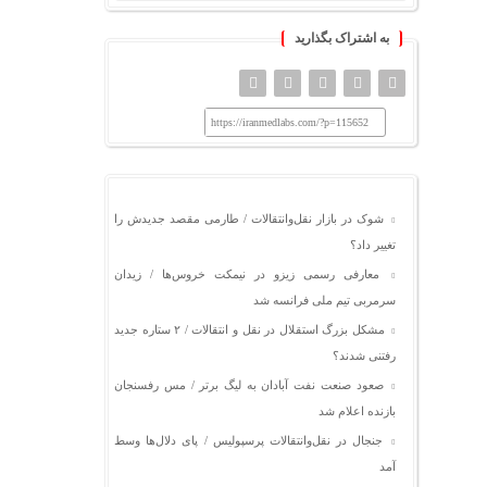
به اشتراک بگذارید
https://iranmedlabs.com/?p=115652
شوک در بازار نقل‌وانتقالات / طارمی مقصد جدیدش را
تغییر داد؟
معارفی رسمی زیزو در نیمکت خروس‌ها / زیدان
سرمربی تیم ملی فرانسه شد
مشکل بزرگ استقلال در نقل و انتقالات / ۲ ستاره جدید
رفتنی شدند؟
صعود صنعت نفت آبادان به لیگ برتر / مس رفسنجان
بازنده اعلام شد
جنجال در نقل‌وانتقالات پرسپولیس / پای دلال‌ها وسط
آمد