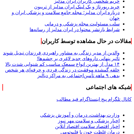
حریم شخصی کاربران ایران مدلبز
خرید رپورتاژ و بک لینک ایران مدلبز از تریبون
درباره ایران مدلبز؛ مجله جامع سلامت و پزشکی ایران و
جهان
سلب مسئولیت مجله پزشکی و درمانی
شرایط بازنشر محتوا در ایران مدلبز از رسانه‌ها
مقالات در حال مشاهده توسط کاربران
والدین از مدیر زندگی به مشاور راهبردی فرزندان تبدیل شوند
تأثیر پنهانی داروهای جدید لاغری بر چشم‌ها!
۱۴ مدل از بهترین انواع سمعک مناسب کم شنوایی شدت بالا
حلقه گمشده موفقیت در زندگی فردی و حرفه‌ای هر شخص
بدهی ۹ ماهه تأمین‌اجتماعی به مراکز دیالیز
شبکه های اجتماعی
کانال تلگرام
پیج اینستاگرام
فید مطالب
وزارت بهداشت، درمان و آموزش پزشکی
اخبار پزشکی و سلامت مهر نیوز
اخبار اقتصاد سلامت اقتصاد آنلاین
درمان غلظت خون با فلبوتومی