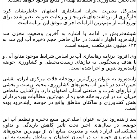
مدیرکل مدیریت بحران استانداری اصفهان خاطرنشان کرد:
جلوگیری از برداشت‌های غیرمجاز و رعایت ضوابط تعیین‌شده برای
توزیع آب، از مهم‌ترین الزامات اجرای موفق این برنامه است.
شیشه‌فروش در ادامه با اشاره به آخرین وضعیت مخزن سد
زاینده‌رود اظهار داشت: در حال حاضر حجم ذخیره آب این سد به
۶۲۲ میلیون مترمکعب رسیده است.
وی افزود: برنامه رهاسازی آب بر اساس شرایط موجود منابع آبی و
با هدف پاسخگویی به نیاز‌های زیست‌محیطی و کشاورزی حوضه
زاینده‌رود تدوین و اجرا شده است.
زاینده‌رود به عنوان بزرگ‌ترین رودخانه فلات مرکزی ایران، نقشی
تعیین‌کننده در تأمین آب بخش‌های کشاورزی، محیط زیست و بخشی
از نیاز‌های شرب و صنعتی استان اصفهان دارد. بازگشایی مقطعی
جریان آب در این رودخانه همواره از مهم‌ترین مطالبات بهره‌برداران
بخش کشاورزی و ساکنان مناطق واقع در حوضه زاینده‌رود بوده
است.
سد زاینده‌رود نیز به عنوان اصلی‌ترین منبع ذخیره و تنظیم آب این
حوضه، در سال‌های اخیر تحت تأثیر کاهش بارندگی و تداوم
خشکسالی قرار داشته و مدیریت منابع آن از مهم‌ترین محور‌های
برنامه‌ریزی حوزه آب در استان اصفهان و مناطق وابسته به این