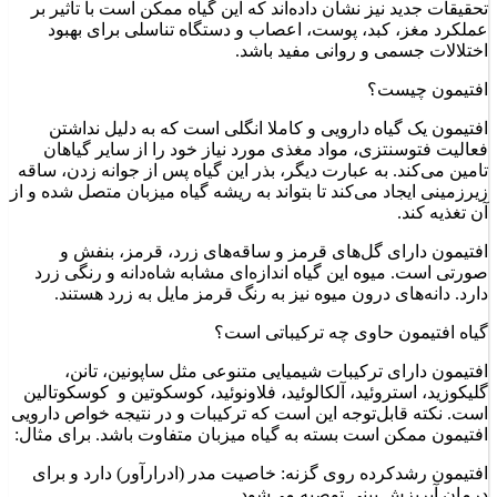
تحقیقات جدید نیز نشان داده‌اند که این گیاه ممکن است با تاثیر بر
عملکرد مغز، کبد، پوست، اعصاب و دستگاه تناسلی برای بهبود
اختلالات جسمی و روانی مفید باشد.
افتیمون چیست؟
افتیمون یک گیاه دارویی و کاملا انگلی است که به دلیل نداشتن
فعالیت فتوسنتزی، مواد مغذی مورد نیاز خود را از سایر گیاهان
تامین می‌کند. به عبارت دیگر، بذر این گیاه پس از جوانه زدن، ساقه
زیرزمینی ایجاد می‌کند تا بتواند به ریشه گیاه میزبان متصل شده و از
آن تغذیه کند.
افتیمون دارای گل‌های قرمز و ساقه‌های زرد، قرمز، بنفش و
صورتی است. میوه این گیاه اندازه‌ای مشابه شاه‌دانه و رنگی زرد
دارد. دانه‌های درون میوه نیز به رنگ قرمز مایل به زرد هستند.
گیاه افتیمون حاوی چه ترکیباتی است؟
افتیمون دارای ترکیبات شیمیایی متنوعی مثل ساپونین، تانن،
گلیکوزید، استروئید، آلکالوئید، فلاونوئید، کوسکوتین و کوسکوتالین
است. نکته قابل‌توجه این است که ترکیبات و در نتیجه خواص دارویی
افتیمون ممکن است بسته به گیاه میزبان متفاوت باشد. برای مثال:
افتیمون رشدکرده روی گزنه: خاصیت مدر (ادرارآور) دارد و برای
درمان آبریزش بینی توصیه می‌شود.