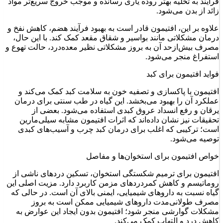
فرآیند به تخلیه بهتر روده یاری رسانده و موجب خروج سریع‌تر مواد
زائد از بدن می‌شود.
علاوه بر این، افتیمون قادر است به بهبود فرآیند هضم، کاهش نفخ و
درمان مشکلاتی مانند بواسیر و شقاق مقعد کمک کند. با این حال،
مصرف بیش‌ازحد آن به بروز مشکلاتی نظیر معده‌درد، حالت تهوع و
استفراغ منجر می‌شود.
فواید افتیمون برای کبد
افتیمون با پاکسازی و تصفیه خون به سلامت کبد کمک می‌کند و
عملکرد آن را بهبود می‌بخشد. این گیاه در طب سنتی برای درمان
یرقان و رفع انسداد عروق کبدی استفاده می‌شود. بعضی از
تحقیقات نیز نشان داده‌اند که اثرات افتیمون مشابه سیلی‌مارین
است؛ ترکیبی که اغلب برای درمان کبد چرب و آسیب‌های کبدی
توصیه می‌شود.
خواص افتیمون برای استخوان‌ها و مفاصل
افتیمون برای ترمیم شکستگی استخوان‌، تسکین دردهای ناشی از
روماتیسم و کاهش کمردردهای مزمن کاربرد دارد. مزیت اصلی این
گیاه نسبت به داروهای شیمیایی، ایمنی بالای آن است. در حالی که
مصرف طولانی‌مدت داروهای شیمیایی ممکن است به بروز
مشکلات گوارشی منجر شود؛ افتیمون بدون ایجاد این عوارض به
کاهش درد و التهاب کمک می‌کند.