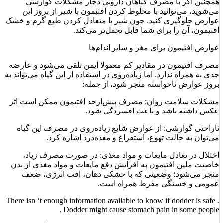
همچنین اگر با مصرف گیاهان دارویی دچار مشکلات گوارشی
می‌شوید، می‌توانید با مخلوط کردن افتیمون با شیر از بروز این
عوارض جلوگیری کنید. چون شیر با متعادل کردن طبع گرم و خشک
افتیمون، آن را برای شما قابل تحمل‌تر می‌کند.
عوارض افتیمون برای مغز و سایر اندام‌ها
مصرف افتیمون در مقادیر کم معمولا ایمن تلقی می‌شود و عارضه
جدی به همراه ندارد. اما زیاده‌روی در استفاده از این گیاه می‌تواند به
بروز عوارض ناخواسته منجر شود، از جمله:
مشکلات سلامت روان: مصرف بیش‌ازحد افتیمون ممکن است اثر
عکس داشته باشد و باعث افسردگی شود.
ناراحتی گوارشی: از عوارض شایع زیاده‌روی در مصرف این گیاه
می‌توان به حالت تهوع، استفراغ و معده‌درد اشاره کرد.
اختلال در تعادل مایعات و مواد مغذی: در صورت مصرف زیاد،
خاصیت ملین افتیمون به افزایش دفع مایعات و مواد مغذی از بدن
منجر می‌شود؛ وضعیتی که با خشکی دهان، افت انرژی، ضعف
عمومی و خستگی مفرط همراه است.
There isn ‘t enough information available to know if dodder is safe .
Dodder might cause stomach pain in some people .