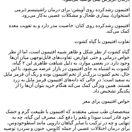
افتیمون رشدکرده روی آویشن: برای درمان راشیتیسم (نرمی
استخوان)، بیماری طحال و مشکلات عصبی به‌کار می‌رود.
افتیمون رشدکرده روی کتان: خاصیت مدر دارد و به تقویت معده
کمک می‌کند.
تفاوت افتیمون با گیاه کشوت
گیاه کشوت از نظر شکل و ظاهر شبیه افتیمون است، اما از نظر
خواص درمانی و حتی عوارض، تفاوت‌های قابل‌توجهی میان آن‌ها
وجود دارد. در بعضی موارد، به دلیل شباهت ظاهری این ۲ گیاه،
کشوت به ‌اشتباه به جای افتیمون در بازار عرضه می‌شود. با این
حال، تخم کشوت بزرگ‌تر از تخم افتیمون بوده و رنگ آن قرمز مایل
به سفید است؛ در حالی که دانه‌های افتیمون قرمز مایل به زرد
هستند. همین ویژگی کمک می‌کند هنگام خرید بتوان آن‌ها را از
یکدیگر تشخیص داد.
خواص افتیمون برای مغز
متخصصان طب سنتی معتقدند که افتیمون با طبیعت گرم و خشک
خود قادر است سودا و بلغم را دفع کند. مصرف این گیاه، چه به
تنهایی و چه در ترکیب با سایر گیاهان دارویی مانند اسطوخودوس،
برای درمان اختلالات عصبی از جمله کابوس‌، جنون و سردرد توصیه