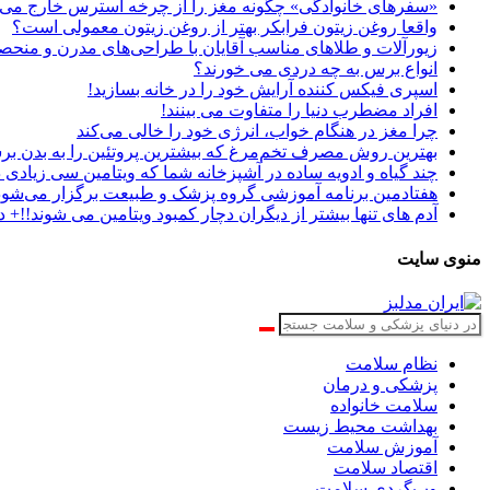
«سفرهای خانوادگی» چگونه مغز را از چرخه استرس خارج می‌
واقعا روغن زیتون فرابکر بهتر از روغن زیتون معمولی است؟
زیورآلات و طلاهای مناسب آقایان با طراحی‌های مدرن و منحصر
انواع برس به چه دردی می خورند؟
اسپری فیکس کننده آرایش خود را در خانه بسازید!
افراد مضطرب دنیا را متفاوت می بینند!
چرا مغز در هنگام خواب، انرژی خود را خالی می‌کند
بهترین روش مصرف تخم‌مرغ که بیشترین پروتئین را به بدن برس
چند گیاه و ادویه ساده در آشپزخانه شما که ویتامین سی زیادی د
هفتادمین برنامه آموزشی گروه پزشک و طبیعت برگزار می‌شود
آدم های تنها بیشتر از دیگران دچار کمبود ویتامین می شوند!!+ د
منوی سایت
نظام سلامت
پزشکی و درمان
سلامت خانواده
بهداشت محیط زیست
آموزش سلامت
اقتصاد سلامت
وب‌گردی سلامت