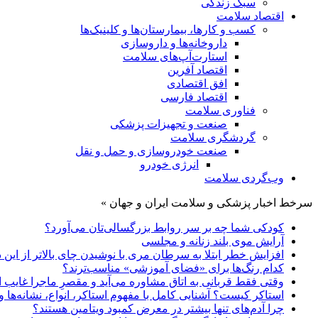
سبک زندگی
اقتصاد سلامت
کسب و کارها، بیمارستان‌ها و کلینیک‌ها
داروخانه‌ها و داروسازی
استارت‌آپ‌های سلامت
اقتصاد آفرین
افق اقتصادی
اقتصاد فارسی
فناوری سلامت
صنعت و تجهیزات پزشکی
گردشگری سلامت
صنعت خودروسازی و حمل و نقل
انرژی خودرو
وب‌گردی سلامت
سرخط اخبار پزشکی و سلامت ایران و جهان »
کودکی شما چه بر سر روابط بزرگسالی‌تان می‌آورد؟
آرایش موی بلند زنانه و مجلسی
افزایش خطر ابتلا به سرطان مری با نوشیدن چای بالاتر از این د
کدام رنگ‌ها برای «فضای آموزشی» مناسب‌ترند؟
وقتی فقط قربانی به اتاق مشاوره می‌آید و مقصرِ ماجرا غایب
استاکر کیست؟ آشنایی کامل با مفهوم استاکر، انواع، نشانه‌ها و 
چرا آدم‌های تنها بیشتر در معرض کمبود ویتامین هستند؟