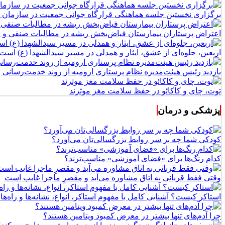
برگزاری نخستین جلسه هماهنگی قرارگاه جوانی جمعیت در سازمان 
اعتراض پرستاران بیمارستان فیاض‌بخش ریشه در مطالبات صنفی و اج
اربعین، جلوه‌ای از عشق، ایثار و همدلی در مسیر سیدالشهدا (ع) است
بازدید رئیس هیئت‌مدیره نظام پرستاری ارومیه از روند خدمت‌رسانی
توت، چای و کاکائو در حفظ سلامت مغز موثرند
پزشکی و درمان
کودکی شما چه بر سر روابط بزرگسالی‌تان می‌آورد؟
کدام رنگ‌ها برای «فضای آموزشی» مناسب‌ترند؟
وقتی فقط قربانی به اتاق مشاوره می‌آید و مقصرِ ماجرا غایب است
استاکر کیست؟ آشنایی کامل با مفهوم استاکر، انواع، نشانه‌ها و راه‌ها
چرا آدم‌های تنها بیشتر در معرض کمبود ویتامین هستند؟