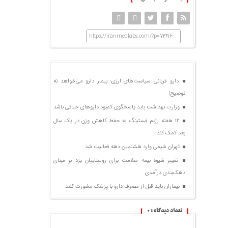
https://iranmedlabs.com/?p=72416
دارو قربانی سیاست‌های ارزی؛ بیمار دارو می‌خواهد نه
توضیح!
وزارت بهداشت باید پاسخگوی کمبود داروهای حیاتی باشد
۱۲ هفته رژیم فستینگ به حفظ کاهش وزن در یک سال
بعد کمک کند
تهران شیمی وارد هشتمین دهه فعالیت شد
تغییر شیوه بیمه سلامت برای روستاییان یزد بر مبنای
دهک‌بندی درآمدی
بیماران باید قبل از مصرف دارو با پزشک مشورت کنند
تعداد دیدگاه :
0