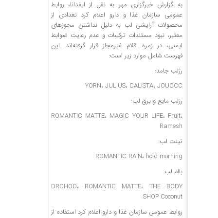
به گزارش خبرگزاری مهر به نقل از
ایفدانا
، روابط
عمومی سازمان غذا و دارو اعلام کرد تعدادی از
محصولات آرایشی لب به دلیل نداشتن مجوزهای
معتبر، نبود مستندات ترکیبات و عدم رعایت ضوابط
ایمنی، در زمره اقلام غیرمجاز قرار گرفته‌اند. این
فهرست شامل موارد زیر است:
رژلب جامد:
YORN، JULIUS، CALISTA، JOUCCC
رژلب مایع و برق لب:
ROMANTIC MATTE، MAGIC YOUR LIFE، Fruit،
Ramesh
تینت
لب:
ROMANTIC RAIN، hold morning
بالم
لب:
DROHOO، ROMANTIC MATTE، THE BODY
SHOP Coconut
روابط عمومی سازمان غذا و دارو اعلام کرد استفاده از