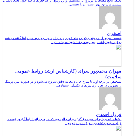
دقیقاً. نتایج مطالعات درباره اثر مستقیم روغن زیتون بر شاخص‌های قند خون کاملاً یکسان
نیستند. بنابراین بهتر است آن را بخشی...
اصغری
قسمت مربوط به روغن زیتون و قند خون برام جالب بود. چون بعضی جاها گفته می‌شه
روغن زیتون باعث پایین اومدن قند خون می‌شه، در...
مهران محمدپور سرای (کارشناس ارشد روابط عمومی
سلامت)
تشخیص در درجه اول با شرح حال و معاینه دقیق شروع می‌شود و در صورت نیاز، پزشک
از تصویربرداری یا آزمایش‌های تکمیلی استفاده...
فرزاد احمدی
نکته‌ای که درباره این موضوع گفتید برام جالب بود که هر درد زانو الزاماً آرتروز نیست.
خیلی‌ها بدون تشخیص دقیق، درد زانو رو...