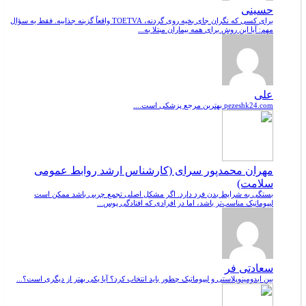
حسینی
برای کسی که نگران جای بخیه روی گردنه، TOETVA واقعاً گزینه جذابیه. فقط یه سؤال
مهم: آیا این روش برای همه بیماران مبتلا به...
علی
pezeshk24.com بهترین مرجع پزشکی است....
مهران محمدپور سرای (کارشناس ارشد روابط عمومی
سلامت)
بستگی به شرایط بدن فرد دارد. اگر مشکل اصلی تجمع چربی باشد ممکن است
لیپوماتیک مناسب‌تر باشد، اما در افرادی که افتادگی پوس...
سعادتی فر
بین ابدومینوپلاستی و لیپوماتیک چطور باید انتخاب کرد؟ آیا یکی بهتر از دیگری است؟...