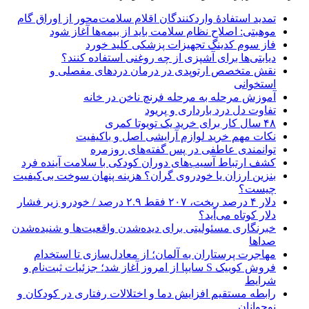
تمدید استفادۀ واردکنندگان اقلام سلامت‌محور از اوراق گام
موهبتی: اصلاح نظام سلامت باید از بیمه‌ها آغاز شود
فاز سوم کدینگ تجهیزات پزشکی کلید خورد
دیابتی‌ها برای آشپزی از چه روغنی استفاده کنند؟
نقش متخصص ارتوپدی در درمان دردهای مفصلی و
استخوانی
آموزش مرحله به مرحله فرنچ ناخن در خانه
تفاوت دل درد بارداری و پریود
۴۸ سال کار برای خرید یک تویوتا کمری
نکات مهم خرید لوازم آرایشی اصل و باکیفیت
توانمندی عاطفی در پس گفته‌های روزمره
کشف ارتباط آسیب‌های دوران کودکی با سلامت آینده فرد
بنزین ارزان یا خودروی گران؟ هزینه پنهان سوخت بی‌کیفیت
چیست؟
دلار ۴ درصد ریخت، ۲۰۷ فقط ۲.۹ درصد / خودرو زیر فشار
دلار کوتاه می‌آید؟
خبرنگاری مسئولیتی برای دیده‌شدن واقعیت‌ها و شنیده‌شدن
صداها
مهاجرت پرستاران به آلمان؛ از معادل‌سازی تا استخدام
فروش کوییک S سایپا از امروز آغاز شد؛ جزئیات ثبت‌نام و
شرایط
رابطه مستقیم افزایش دما و اختلالات رفتاری در کودکان و
نوجوانان