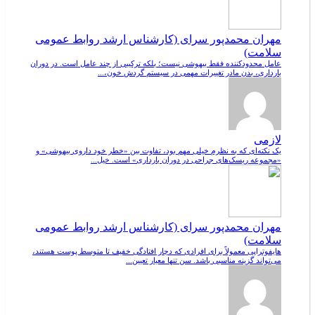
مهران محمدپور سرای (کارشناس ارشد روابط عمومی
سلامت)
عامل محدودکننده فقط بیهوشی نیست؛ بلکه ترکیبی از چند عامل است. در دوران
بارداری، بدن مادر تغییرات مهمی در سیستم گردش خون،...
لازمی
یک نکته‌ای که به نظرم خیلی مهم بود، تفاوت بین «خطر خود داروی بیهوشی» و
«مجموعه ریسک‌های جراحی در دوران بارداری» است. خیل...
مهران محمدپور سرای (کارشناس ارشد روابط عمومی
سلامت)
هایفوتراپی معمولاً برای افرادی که دچار افتادگی خفیف تا متوسط پوست هستند،
می‌تواند گزینه مناسبی باشد. سن تنها معیار تعیین...