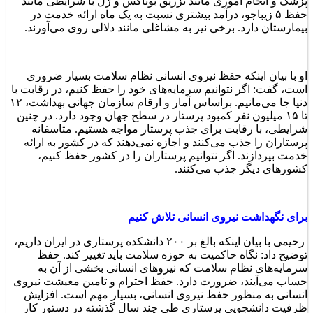
پزشک و انجام اموری مانند تزریق بوتاکس و ژل با شرایطی مانند
حفظ ۵ زیباجو، درآمد بیشتری نسبت به یک ماه ارائه خدمت در
بیمارستان دارد. برخی نیز به مشاغلی مانند دلالی روی می‌آورند.
او با بیان اینکه حفظ نیروی انسانی نظام سلامت بسیار ضروری
است، گفت: اگر نتوانیم سرمایه‌های خود را حفظ کنیم، در رقابت با
دنیا جا می‌مانیم. براساس آمار و ارقام سازمان جهانی بهداشت، ۱۲
تا ۱۵ میلیون نفر کمبود پرستار در سطح جهان وجود دارد. در چنین
شرایطی، با رقابت برای جذب پرستار مواجه هستیم. متاسفانه
پرستاران را جذب می‌کنند و اجازه نمی‌دهند که در کشور به ارائه
خدمت بپردازند. اگر نتوانیم پرستاران را در کشور حفظ کنیم،
کشورهای دیگر جذب می‌کنند.
برای نگهداشت نیروی انسانی تلاش کنیم
رحیمی با بیان اینکه بالغ بر ۲۰۰ دانشکده پرستاری در ایران داریم،
توضیح داد: نگاه حاکمیت به حوزه سلامت باید تغییر کند. حفظ
سرمایه‌های نظام سلامت که نیروهای انسانی بخشی از آن به
حساب می‌آیند، ضرورت دارد. حفظ احترام و تامین معیشت نیروی
انسانی به منظور حفظ نیروی انسانی، بسیار مهم است. افزایش
ظرفیت دانشجویی پرستاری طی چند سال گذشته در دستور کار