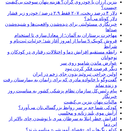
بنزین ارزان یا خودروی گران؟ هزینه پنهان سوخت بی‌کیفیت
چیست؟
دلار ۴ درصد ریخت، ۲۰۷ فقط ۲.۹ درصد / خودرو زیر فشار
دلار کوتاه می‌آید؟
خبرنگاری مسئولیتی برای دیده‌شدن واقعیت‌ها و شنیده‌شدن
صداها
مهاجرت پرستاران به آلمان؛ از معادل‌سازی تا استخدام
فروش کوییک S سایپا از امروز آغاز شد؛ جزئیات ثبت‌نام و
شرایط
رابطه مستقیم افزایش دما و اختلالات رفتاری در کودکان و
نوجوانان
عوارض ماندن شامپو روی سر
دیگر فرصت فکر کردن نبود
اولین جراحی تیروئید بدون جای زخم در ایران
گفت‌وگو با خانواده مادری که برای زایمان به بیمارستان رفت
و زنده نماند
پیام رئیس‌کل سازمان نظام پزشکی کشور به مناسبت روز
خبرنگار
مالیات پنهان بنزین بی‌کیفیت
کودکی شما چه بر سر روابط بزرگسالی‌تان می‌آورد؟
آرایش موی بلند زنانه و مجلسی
افزایش خطر ابتلا به سرطان مری با نوشیدن چای بالاتر از
این دما
کدام رنگ‌ها برای «فضای آموزشی» مناسب‌ترند؟