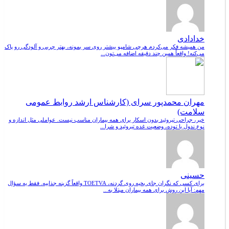
خدادادی
من همیشه فکر می‌کردم هرچی شامپو بیشتر روی سر بمونه، بهتر چربی و آلودگی رو پاک
می‌کنه! واقعاً همین چند دقیقه اضافه می‌تون...
مهران محمدپور سرای (کارشناس ارشد روابط عمومی
سلامت)
خیر، جراحی تیروئید بدون اسکار برای همه بیماران مناسب نیست. عواملی مثل اندازه و
نوع ندول یا توده، وضعیت غده تیروئید و شرا...
حسینی
برای کسی که نگران جای بخیه روی گردنه، TOETVA واقعاً گزینه جذابیه. فقط یه سؤال
مهم: آیا این روش برای همه بیماران مبتلا به...