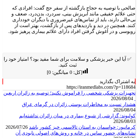
صالحی با توصیه به حجاج بازگشته از سفر حج گفت: افرادی که
حتی علائم خفیفی مانند آبریزش بینی، سردرد، بدن‌درد، ضعف و
بی‌حالی دارند، باید از تماس‌های غیرضروری با دیگران خودداری
کنند. همچنین در دید و بازدیدهای پس از بازگشت، بهتر است از
روبوسی و در آغوش گرفتن افراد دارای علائم بیماری پرهیز شود.
✅ آیا این خبر پزشکی و سلامت برای شما مفید بود؟ امتیاز خود را
ثبت کنید.
[کل:
0
میانگین:
0
]
به اشتراک بگذارید
https://iranmedlabs.com/?p=118684
تجهیزات پزشکی شخصی را فراموش نکنید؛ توصیه به زائران اربعین
2026/08/04
هشدار نسبت به مخاطرات پوستی زائران در گرمای عراق
2026/08/04
کولیوند: گزارشی از شیوع بیماری در میان زائران نداشته‌ایم
2026/08/03
کرمانپور: حواسمان به استان تالاسمی خیز کشور باشد
2026/07/26
نشانه‌های حضور ساس در خانه و روش‌های اصولی نابودی آن