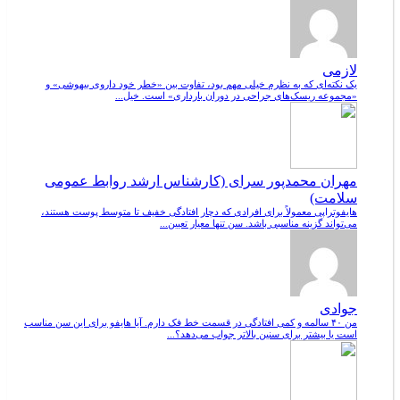
لازمی
یک نکته‌ای که به نظرم خیلی مهم بود، تفاوت بین «خطر خود داروی بیهوشی» و
«مجموعه ریسک‌های جراحی در دوران بارداری» است. خیل...
مهران محمدپور سرای (کارشناس ارشد روابط عمومی
سلامت)
هایفوتراپی معمولاً برای افرادی که دچار افتادگی خفیف تا متوسط پوست هستند،
می‌تواند گزینه مناسبی باشد. سن تنها معیار تعیین...
جوادی
من ۴۰ سالمه و کمی افتادگی در قسمت خط فک دارم. آیا هایفو برای این سن مناسب
است یا بیشتر برای سنین بالاتر جواب می‌دهد؟...