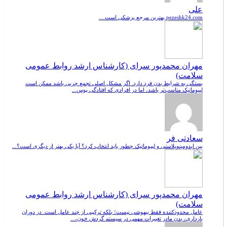
علی
pezeshk24.com بهترین مرجع پزشکی است....
مهران محمدپور سرای (کارشناس ارشد روابط عمومی
سلامت)
بستگی به شرایط بدن فرد دارد. اگر مشکل اصلی تجمع چربی باشد ممکن است
لیپوماتیک مناسب‌تر باشد، اما در افرادی که افتادگی پوس...
سعادتی فر
بین ابدومینوپلاستی و لیپوماتیک چطور باید انتخاب کرد؟ آیا یکی بهتر از دیگری است؟...
مهران محمدپور سرای (کارشناس ارشد روابط عمومی
سلامت)
عامل محدودکننده فقط بیهوشی نیست؛ بلکه ترکیبی از چند عامل است. در دوران
بارداری، بدن مادر تغییرات مهمی در سیستم گردش خون،...