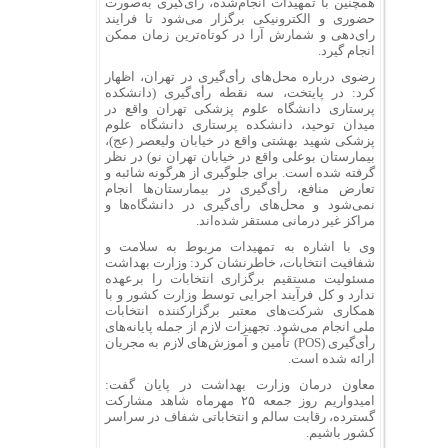
همچنین با تمهیدات انجام‌شده، رأی‌گیری به‌صورت
حضوری و الکترونیکی برگزار می‌شود تا فرایند
رای‌دهی و شمارش آرا در کوتاه‌ترین زمان ممکن
انجام گیرد.
رضوی درباره محل‌های رأی‌گیری در تهران، اظهار
کرد: در پایتخت، سه نقطه رأی‌گیری (دانشکده
پرستاری دانشگاه علوم پزشکی تهران واقع در
میدان توحید، دانشکده پرستاری دانشگاه علوم
پزشکی شهید بهشتی واقع در خیابان ولیعصر (
عج
)،
بیمارستان بوعلی واقع در خیابان تهران نو) در نظر
گرفته شده است. برای جلوگیری از هرگونه شائبه و
تعارض منافع، رأی‌گیری در بیمارستان‌ها انجام
نمی‌شود و محل‌های رأی‌گیری در دانشگاه‌ها و
مراکز غیر درمانی مستقر شده‌اند.
وی با اشاره به تمهیدات مربوط به سلامت و
شفافیت انتخابات، خاطرنشان کرد: وزارت بهداشت
مسئولیت مستقیم برگزاری انتخابات را برعهده
ندارد و کل فرآیند اجرایی توسط وزارت کشور و با
همکاری شرکت‌های معتبر برگزارکننده انتخابات
ملی انجام می‌شود. تجهیزات لازم از جمله پایانه‌های
رأی‌گیری (POS) تأمین و آموزش‌های لازم به مجریان
ارائه شده است.
معاون درمان وزارت بهداشت در پایان گفت:
امیدواریم روز جمعه ۲۵ مهرماه شاهد مشارکت
گسترده، رقابت سالم و انتخاباتی شفاف در سراسر
کشور باشیم.