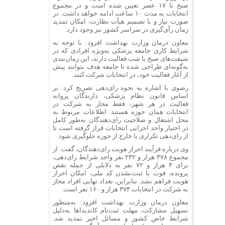
صبح تا ۱۷ عصر تعیین شده است و در مجموع
انتخابات به مدت ۱۰ ساعت ادامه خواهد داشت. در
صورت نیاز و با تصمیم هیأت نظارت، امکان تمدید
زمان رأی‌گیری در سراسر کشور نیز وجود دارد.
معاون درمان وزارت بهداشت افزود: با توجه به
شرایط کاری جامعه پزشکی به‌ویژه افرادی که در
شیفت‌های صبح یا شب فعالیت دارند، این زمان‌بندی
به‌گونه‌ای طراحی شده تا جامعه هدف بتوانند پیش
از آغاز فعالیت خود، در انتخابات شرکت کنند.
رضوی با اشاره به نحوه رای‌دهی تصریح کرد: بر
اساس قانون نظام پزشکی، دارندگان پروانه
فعالیت در هر شهر، فقط مجاز به شرکت در
انتخابات همان حوزه هستند. اطلاعات مربوط به
محل اشتغال و صلاحیت رای‌دهندگان به‌طور کامل
در اختیار واحد اجرایی انتخابات قرار گرفته است تا
از رای‌دهی تکراری یا خارج از حوزه جلوگیری شود.
وی درباره فرآیند احراز هویت رای‌دهندگان، گفت: از
مجموع ۳۷۸ هزار و ۲۳۲ نفر واجد شرایط رای‌دهی،
برای ۴ هزار و ۷۲ نفر به دلایلی از جمله نقص
پرونده، فوت یا ثبت‌نشدن کد ملی، امکان احراز
هویت فراهم نشد. بنابراین، تعداد نهایی افراد مجاز
به شرکت در انتخابات ۳۷۴ هزار و ۱۶۰ نفر است.
معاون درمان وزارت بهداشت افزود: به‌منظور
تسهیل مشارکت، مهلت ثبت‌نام کاندیداها به‌دلیل
شرایط خاص کشور و مسائل اخیر تمدید شد.