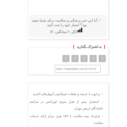
✅ آیا این خبر پزشکی و سلامت برای شما مفید
بود؟ امتیاز خود را ثبت کنید.
[کل:
0
میانگین:
0
]
به اشتراک بگذارید
https://iranmedlabs.com/?p=61142
برخورد با عرضه و تبلیغات غیرقانونی آمپول‌های لاغری
استقرار بیش از هزار نیروی اورژانس در مراسم
جاماندگان اربعین تهران
قرارداد بیمه سلامت با ۱۵۹ هزار مرکز ارائه خدمات
سلامت