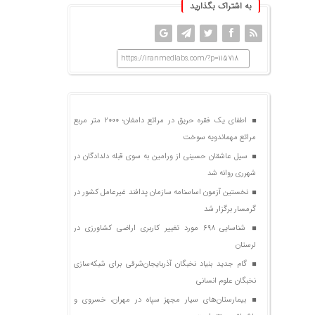
به اشتراک بگذارید
https://iranmedlabs.com/?p=115718
اطفای یک فقره حریق در مراتع دامغان؛ ۲۰۰۰ متر مربع
مراتع مهماندویه سوخت
سیل عاشقان حسینی از ورامین به سوی قبله دلدادگان در
شهرری روانه شد
نخستین آزمون اساسنامه سازمان پدافند غیرعامل کشور در
گرمسار برگزار شد
شناسایی ۶۹۸ مورد تغییر کاربری اراضی کشاورزی در
لرستان
گام جدید بنیاد نخبگان آذربایجان‌شرقی برای شبکه‌سازی
نخبگان علوم انسانی
بیمارستان‌های سیار مجهز سپاه در مهران، خسروی و